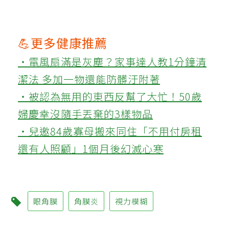
💪更多健康推薦
‧電風扇滿是灰塵？家事達人教1分鐘清
潔法 多加一物還能防髒汙附著
‧被認為無用的東西反幫了大忙！50歲
婦慶幸沒隨手丟棄的3樣物品
‧兒邀84歲寡母搬來同住「不用付房租
還有人照顧」1個月後幻滅心寒
眼角膜
角膜炎
視力模糊