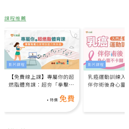
課程推薦
影片課程
影片課程
【免費線上課】專屬你的超
乳癌運動訓練入門
燃脂體育課：超夯「拳擊有
伴你術後身心靈
氧」高壓族在家釋放壓力無
上影音課）
免費
負擔
特價