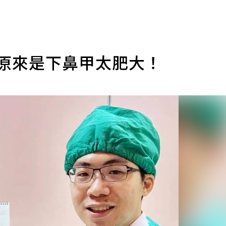
 原來是下鼻甲太肥大！