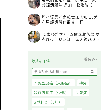
電風扇滿是灰塵？家事達人教1
分鐘清潔法 多加一物還能防髒
汙附著
坪林獨居老翁離世無人知 13犬
守屋護遺體伴最後一程
15歲經營之神3.9億暴富落幕 麥
克風少年蘇友謙：每天領700元
過日子
看更多
疾病百科
大腸直腸癌（大腸癌）
痔瘡
骨質疏鬆症（骨鬆）
失智症
B型肝炎（B肝）