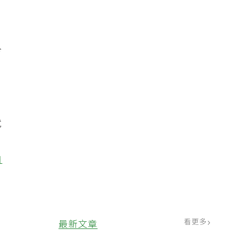
，
冷
病
就
曲
看更多
最新文章