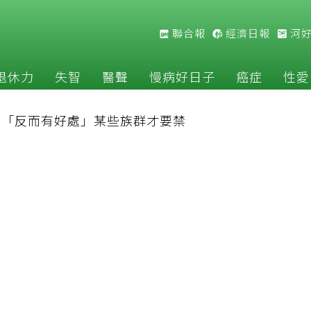
聯合報
經濟日報
河
退休力
失智
醫聲
慢病好日子
癌症
性愛
揭「反而有好處」某些族群才要禁