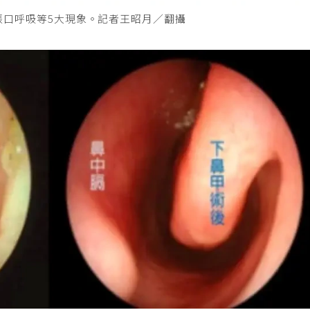
張口呼吸等5大現象。記者王昭月／翻攝