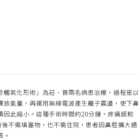
冷觸氣化形術」為莊、曾兩名病患治療，過程是
釋放能量，再運用無線電波產生離子震盪，使下
積因此縮小。這種手術時間約20分鐘，疼痛感較
，術後不需填塞物，也不需住院，患者因鼻腔擴大