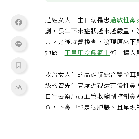
莊姓女大三生自幼罹患
過敏性鼻
劇，長年下來症狀越來越嚴重，
去。之後就醫檢查，發現原來下
她做「
下鼻甲冷觸氣化
術」擴大
收治女大生的高雄阮綜合醫院耳
級的曾先生高度近視還有慢性鼻
自行去藥局買血管收縮劑控制鼻
查，下鼻甲也是很腫脹、且呈現