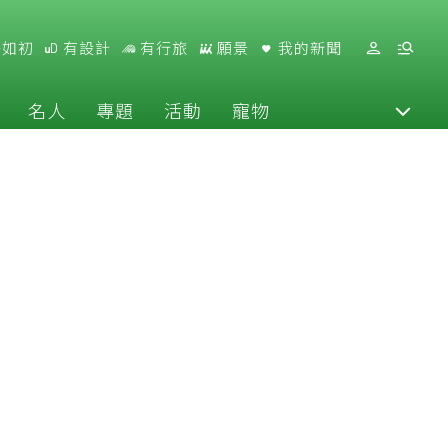
好如初
有設計
有行旅
願景
我的新聞
名人
專題
活動
寵物