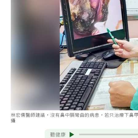
林宏儒醫師建議，沒有鼻中膈彎曲的病患，若只治療下鼻
攝
聽健康