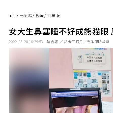
udn
/
元氣網
/
醫療
/
耳鼻喉
女大生鼻塞睡不好成熊貓眼
2022-08-20 10:29:53
聯合報 ／ 記者王昭月／高雄即時報導