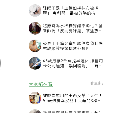
睡眠不足「血管如擰抹布被擠
壓」 專科醫：最被忽略的抗老
方法
吃飯時喝水稀釋胃酸不消化？營
養師揭「反而有好處」某些族群
才要禁
發表上千篇文章打臉健康偽科學
林慶順教授驚傳意外過世
45歲男存2千萬提早退休 接信用
卡公司通知「淚回職場」：有錢
也碰壁
看更多
大家都在看
被認為無用的東西反幫了大忙！
50歲婦慶幸沒隨手丟棄的3樣物
品