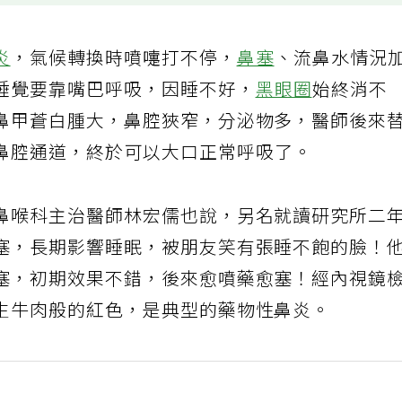
炎
，氣候轉換時噴嚏打不停，
鼻塞
、流鼻水情況
睡覺要靠嘴巴呼吸，因睡不好，
黑眼圈
始終消不
鼻甲蒼白腫大，鼻腔狹窄，分泌物多，醫師後來
鼻腔通道，終於可以大口正常呼吸了。
鼻喉科主治醫師林宏儒也說，另名就讀研究所二
塞，長期影響睡眠，被朋友笑有張睡不飽的臉！
塞，初期效果不錯，後來愈噴藥愈塞！經內視鏡
生牛肉般的紅色，是典型的藥物性鼻炎。