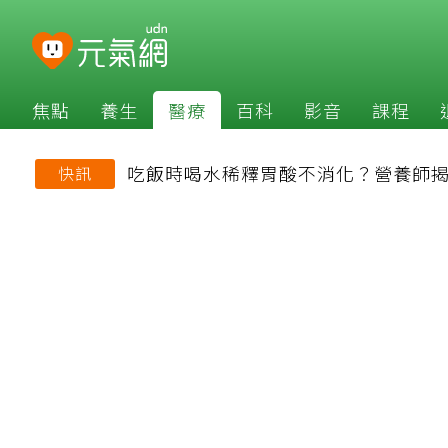
焦點
養生
醫療
百科
影音
課程
吃飯時喝水稀釋胃酸不消化？營養師
快訊