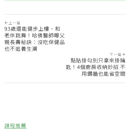
上一篇
93歲還能健步上樓、和
老伴跳舞！哈佛醫師曝父
親長壽秘訣：沒吃保健品
也不追養生潮
下一篇
黏貼掛勾別只拿來掛鑰
匙！4個廚房收納妙招 不
用鑽牆也能省空間
課程推薦