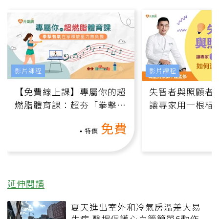
影片課程
影片課程
【免費線上課】專屬你的超
失智者與照顧者
燃脂體育課：超夯「拳擊有
讓專家用一根棍
氧」高壓族在家釋放壓力無
何逆轉退化大腦
免費
負擔
課）
特價
延伸閱讀
夏天進出室外和冷氣房溫差大易
生病 醫揭保護心血管簡單6動作