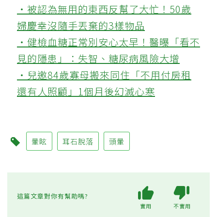
‧被認為無用的東西反幫了大忙！50歲
婦慶幸沒隨手丟棄的3樣物品
‧健檢血糖正常別安心太早！醫曝「看不
見的隱患」：失智、糖尿病風險大增
‧兒邀84歲寡母搬來同住「不用付房租
還有人照顧」1個月後幻滅心寒
暈眩
耳石脫落
頭暈
這篇文章對你有幫助嗎?
實用
不實用