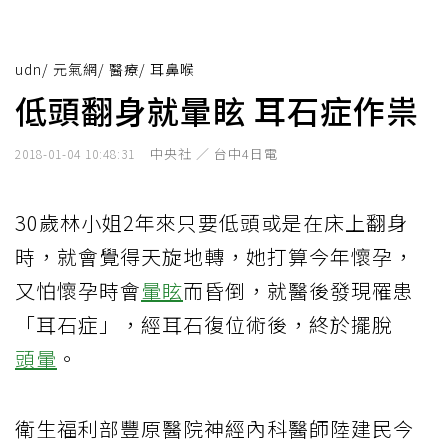
udn
/
元氣網
/
醫療
/
耳鼻喉
低頭翻身就暈眩 耳石症作祟
中央社 ／ 台中4日電
2018-01-04 10:48:31
30歲林小姐2年來只要低頭或是在床上翻身
時，就會覺得天旋地轉，她打算今年懷孕，
又怕懷孕時會
暈眩
而昏倒，就醫後發現罹患
「耳石症」，經耳石復位術後，終於擺脫
頭暈
。
衛生福利部豐原醫院神經內科醫師陸建民今