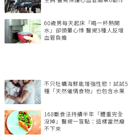
60歲男每天起床「喝一杯熱開
水」卻頭暈心悸 醫揭3種人反增
血管負擔
不只牡蠣海鮮能增強性慾！試試5
種「天然催情食物」也包含水果
168斷食法持續半年「體重完全
沒掉」醫揭一盲點：這樣當然瘦
不下來