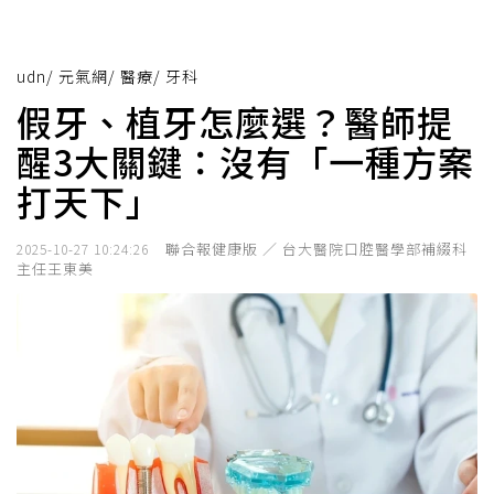
udn
/
元氣網
/
醫療
/
牙科
假牙、植牙怎麼選？醫師提
醒3大關鍵：沒有「一種方案
打天下」
聯合報健康版 ／ 台大醫院口腔醫學部補綴科
2025-10-27 10:24:26
主任王東美