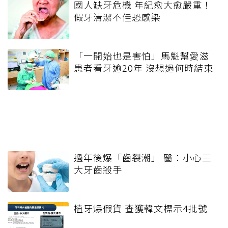
國人缺牙危機 年紀愈大愈嚴重！
假牙清潔不佳恐感染
「一開始也是害怕」馬魁幫愛滋
患者看牙逾20年 沒想過何時結束
過年後爆「齒裂潮」 醫：小心三
大牙齒殺手
植牙爆假貨 查獲韓文標示4批號