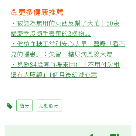
💪更多健康推薦
‧被認為無用的東西反幫了大忙！50歲
婦慶幸沒隨手丟棄的3樣物品
‧健檢血糖正常別安心太早！醫曝「看不
見的隱患」：失智、糖尿病風險大增
‧兒邀84歲寡母搬來同住「不用付房租
還有人照顧」1個月後幻滅心寒
植牙
活動假牙