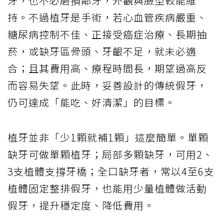
牙，也不必磨損鄰牙，外觀與臉型較能維
持。不過植牙是手術，若心血管疾病嚴重、
糖尿病控制不佳、正接受癌症治療、長期抽
菸，或缺牙區骨頭、牙齦不足，就未必適
合；且其費用高、療程時間長，期望過高反
而容易失望。此時，妥善設計的傳統假牙，
仍可達成「能吃、好清潔」的目標。
植牙並非「少1顆就補1顆」這麼簡單。單顆
缺牙可做單顆植牙；局部多顆缺牙，可用2、
3支植體支撐牙橋；全口缺牙者，常以4至6支
植體固定整排假牙，也能用少量植體做活動
假牙，提升穩定度、降低費用。