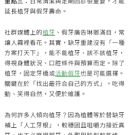
重點三：
日常清潔與定期回診很重要，才能
延長植牙與假牙壽命。
社群媒體上的
植牙
、假牙廣告琳瑯滿目，常
讓人霧裡看花。其實，缺牙重建沒有「一種
方案打天下」，能不能植牙、該不該植牙，
得視身體狀況、口腔條件與預算而定。除了
植牙，固定牙橋或
活動假牙
也是可能選擇。
關鍵在於「找出最符合自己的方式」，吃得
動、笑得自然，又便於維護。
為何許多人傾向植牙？因為植體等於替缺牙
補上「人工牙根」，較穩固且咀嚼力接近真