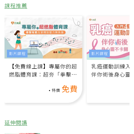
課程推薦
影片課程
影片課程
【免費線上課】專屬你的超
乳癌運動訓練入門
燃脂體育課：超夯「拳擊有
伴你術後身心靈
氧」高壓族在家釋放壓力無
上影音課）
免費
負擔
特價
延伸閱讀