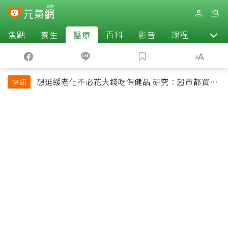
焦點
養生
醫療
百科
影音
課程
退休
想延緩老化不必花大錢吃保健品 研究：超市都買得
快訊
到的1便宜食品就可以