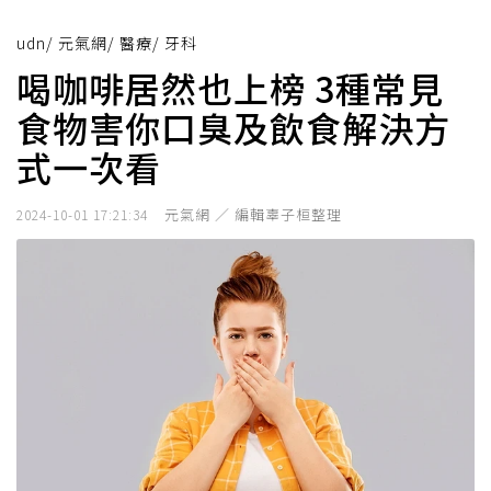
udn
/
元氣網
/
醫療
/
牙科
喝咖啡居然也上榜 3種常見
食物害你口臭及飲食解決方
式一次看
元氣網 ／ 編輯辜子桓整理
2024-10-01 17:21:34