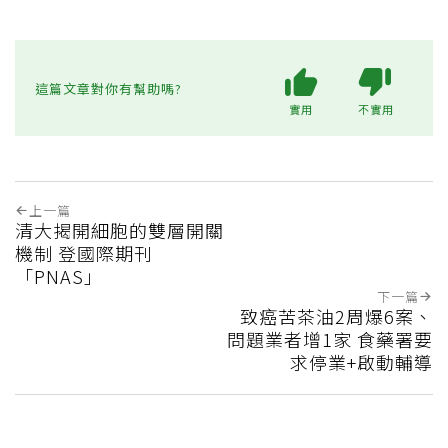
這篇文章對你有幫助嗎?
實用
不實用
上一篇
清大揭開細胞的雙層開關
機制 登國際期刊
「PNAS」
下一篇
致癌苦茶油2周爆6案、
問題業者增1家 食藥署要
求停業+啟動輔導