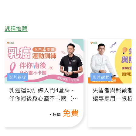
課程推薦
影片課程
影片課程
乳癌運動訓練入門4堂課 -
失智者與照顧者
伴你術後身心靈不卡關（線
讓專家用一根棍
上影音課）
何逆轉退化大腦
免費
課）
特價