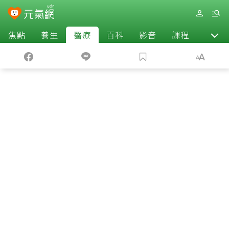
焦點
養生
醫療
百科
影音
課程
退休