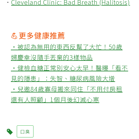
．
Cleveland Clinic: Bad Breath (Halitosis)
💪更多健康推薦
‧被認為無用的東西反幫了大忙！50歲
婦慶幸沒隨手丟棄的3樣物品
‧健檢血糖正常別安心太早！醫曝「看不
見的隱患」：失智、糖尿病風險大增
‧兒邀84歲寡母搬來同住「不用付房租
還有人照顧」1個月後幻滅心寒
口臭