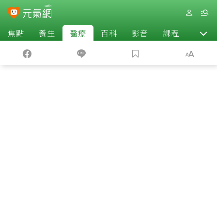
焦點
養生
醫療
百科
影音
課程
退休