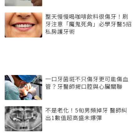
整天慢慢喝咖啡飲料很傷牙！刷
牙注意「魔鬼死角」必學牙醫5招
私房護牙術
一口牙菌斑不只傷牙更可能傷血
管？牙醫師揭口腔與心臟關聯
不是老化！5旬男頻掉牙 醫師糾
出1數值超高盛未爆彈