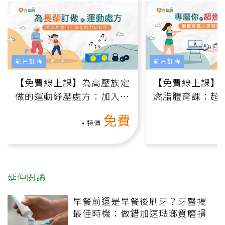
影片課程
影片課程
【免費線上課】為高壓族定
【免費線上課】
做的運動紓壓處方：加入行
燃脂體育課：超
動、增肌、互動元素，0基
氧」高壓族在家
免費
礎也能做！
負擔
特價
延伸閱讀
早餐前還是早餐後刷牙？牙醫揭
最佳時機：做錯加速琺瑯質磨損