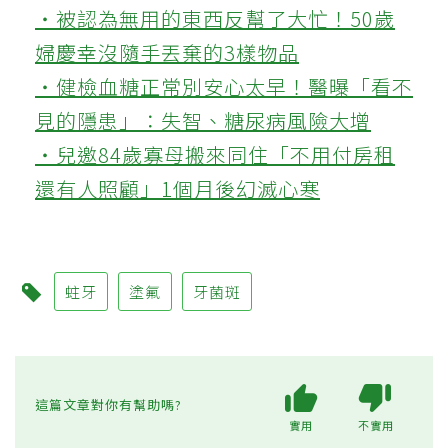
‧被認為無用的東西反幫了大忙！50歲
婦慶幸沒隨手丟棄的3樣物品
‧健檢血糖正常別安心太早！醫曝「看不
見的隱患」：失智、糖尿病風險大增
‧兒邀84歲寡母搬來同住「不用付房租
還有人照顧」1個月後幻滅心寒
蛀牙
塗氟
牙菌斑
這篇文章對你有幫助嗎?
實用
不實用