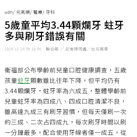
udn
/
元氣網
/
醫療
/
牙科
5歲童平均3.44顆爛牙 蛀牙
多與刷牙錯誤有關
聯合報 ／ 記者陳雨鑫／台北報導
2019-12-20 09:18:00
衛福部公布學齡前兒童口腔健康調查，五歲
孩童
蛀牙
顆數雖比往年下降，但平均仍有
3.44顆爛牙，蛀牙率為六成五，整體學齡前
兒童蛀牙率為四成八、四成口腔清潔不良，
雖高達九成三有刷牙習慣，但每天僅刷一次
約三成、二次占四成九，每次刷牙時間以刷
一分鐘最多，配合使用牙線者僅一成五，從