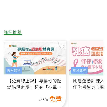
課程推薦
影片課程
影片課程
【免費線上課】專屬你的超
乳癌運動訓練入門
燃脂體育課：超夯「拳擊有
伴你術後身心靈
氧」高壓族在家釋放壓力無
上影音課）
免費
負擔
特價