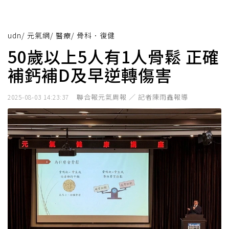
udn
/
元氣網
/
醫療
/
骨科．復健
50歲以上5人有1人骨鬆 正確
補鈣補D及早逆轉傷害
聯合報元氣周報 ／ 記者陳雨鑫報導
2025-08-03 14:23:37