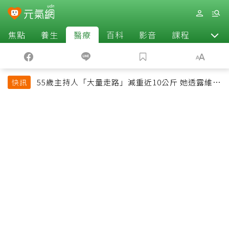
焦點
養生
醫療
百科
影音
課程
退休
55歲主持人「大量走路」減重近10公斤 她透露維持
快訊
十多年習慣心法