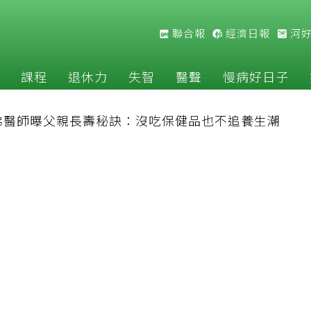
聯合報
經濟日報
河
課程
退休力
失智
醫聲
慢病好日子
佛醫師曝父親長壽秘訣：沒吃保健品也不追養生潮