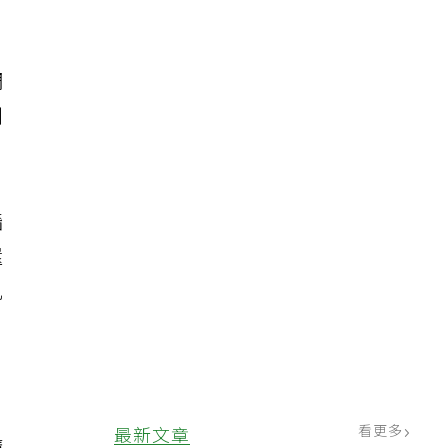
調
別
牆
還
肌
看更多
最新文章