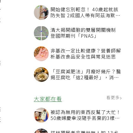
隨
食
開始健忘別輕忽！ 40歲起就該
防失智 2成國人帶有阿茲海默症
年
相關基因
清大揭開細胞的雙層開關機制
登國際期刊「PNAS」
非基改一定比較健康？營養師解
，
析基改食品安全性與常見迷思
健
「豆腐減肥法」月瘦好幾斤？醫
揭豆腐吃「這2種最好」，消脹
氣有妙招
看更多
大家都在看
健
被認為無用的東西反幫了大忙！
住
50歲婦慶幸沒隨手丟棄的3樣物
品