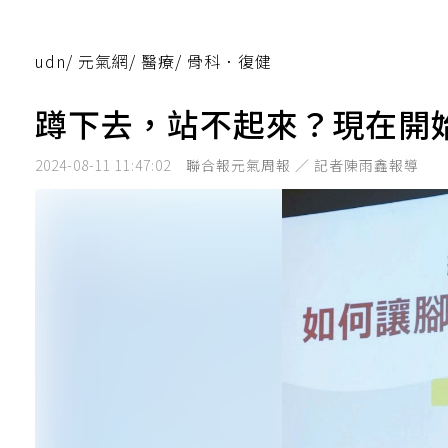
udn
/
元氣網
/
醫療
/
骨科．復健
蹲下去，站不起來？現在開
2024-08-11 11:47:02
聯合報元氣周報 ／ 記者陳雨鑫報導