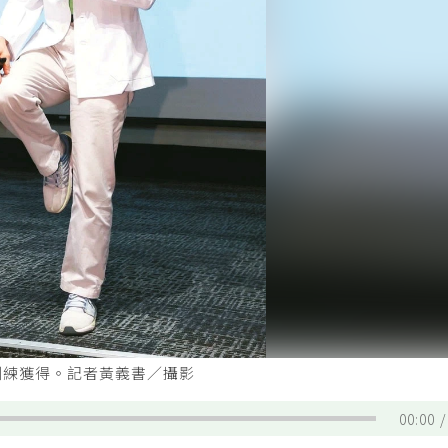
訓練獲得。記者黃義書／攝影
00:00