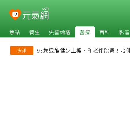
焦點
養生
失智論壇
醫療
百科
影音
93歲還能健步上樓、和老伴跳舞！哈
快訊