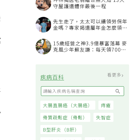
坪林獨居老翁離世無人知 13犬
守屋護遺體伴最後一程
素
先生走了，太太可以續領勞保年
金嗎？專家揭遺屬年金怎麼領，
看順位還要看資格
運
15歲經營之神3.9億暴富落幕 麥
克風少年蘇友謙：每天領700元
過日子
看更多
疾病百科
炎
，
大腸直腸癌（大腸癌）
痔瘡
已
骨質疏鬆症（骨鬆）
失智症
B型肝炎（B肝）