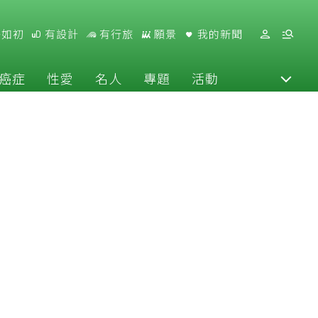
好如初
有設計
有行旅
願景
我的新聞
癌症
性愛
名人
專題
活動