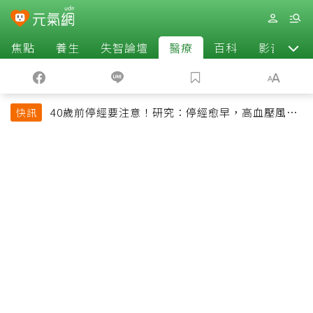
焦點
養生
失智論壇
醫療
百科
影音
40歲前停經要注意！研究：停經愈早，高血壓風險
快訊
恐增加