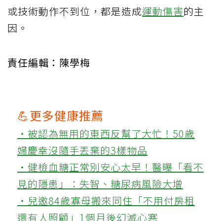
或技術動作不到位，都是造成
運動傷害
的主
因。
責任編輯：陳學梅
💪更多健康推薦
‧被認為無用的東西反幫了大忙！50歲
婦慶幸沒隨手丟棄的3樣物品
‧健檢血糖正常別安心太早！醫曝「看不
見的隱患」：失智、糖尿病風險大增
‧兒邀84歲寡母搬來同住「不用付房租
還有人照顧」1個月後幻滅心寒