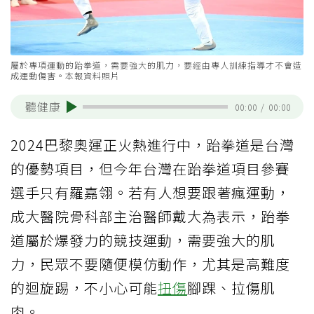
屬於專項運動的跆拳道，需要強大的肌力，要經由專人訓練指導才不會造
成運動傷害。本報資料照片
聽健康
00:00
/
00:00
2024巴黎奧運正火熱進行中，跆拳道是台灣
的優勢項目，但今年台灣在跆拳道項目參賽
選手只有羅嘉翎。若有人想要跟著瘋運動，
成大醫院骨科部主治醫師戴大為表示，跆拳
道屬於爆發力的競技運動，需要強大的肌
力，民眾不要隨便模仿動作，尤其是高難度
的迴旋踢，不小心可能
扭傷
腳踝、拉傷肌
肉。