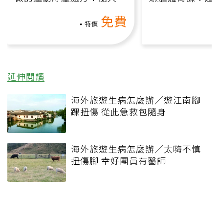
動、增肌、互動元素，0基
氧」高壓族在家
免費
礎也能做！
負擔
特價
延伸閱讀
海外旅遊生病怎麼辦／遊江南腳
踝扭傷 從此急救包隨身
海外旅遊生病怎麼辦／太嗨不慎
扭傷腳 幸好團員有醫師