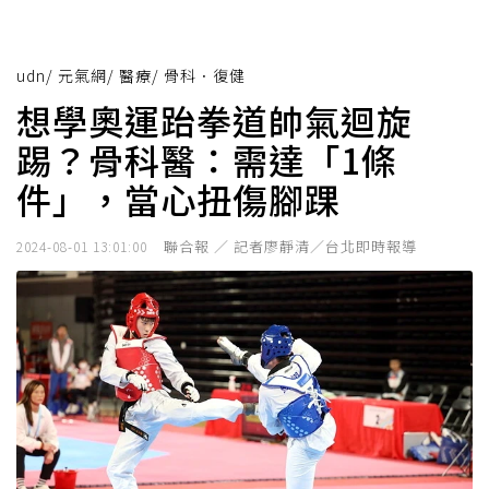
udn
/
元氣網
/
醫療
/
骨科．復健
想學奧運跆拳道帥氣迴旋
踢？骨科醫：需達「1條
件」，當心扭傷腳踝
聯合報 ／ 記者廖靜清／台北即時報導
2024-08-01 13:01:00