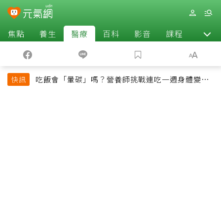
焦點
養生
醫療
百科
影音
課程
退休
吃飯會「暈碳」嗎？營養師挑戰連吃一週身體變化
快訊
揭控制血糖關鍵