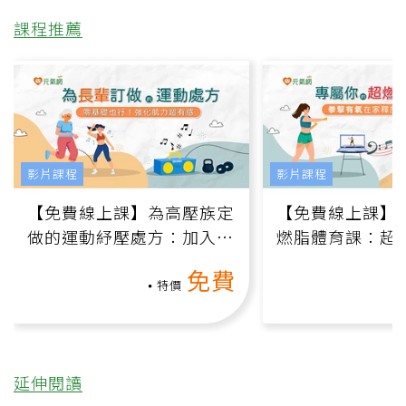
課程推薦
影片課程
影片課程
【免費線上課】為高壓族定
【免費線上課】
做的運動紓壓處方：加入行
燃脂體育課：超
動、增肌、互動元素，0基
氧」高壓族在家
免費
礎也能做！
負擔
特價
延伸閱讀