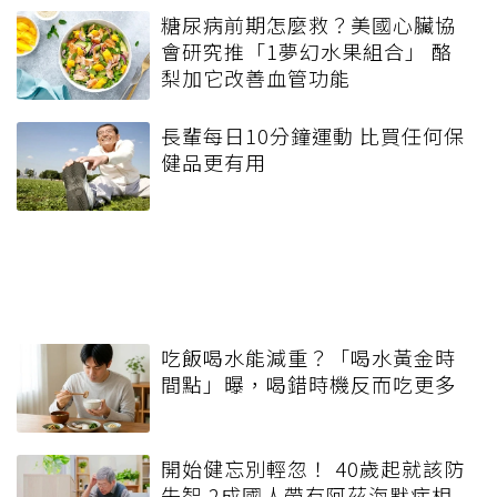
糖尿病前期怎麼救？美國心臟協
會研究推「1夢幻水果組合」 酪
梨加它改善血管功能
長輩每日10分鐘運動 比買任何保
健品更有用
吃飯喝水能減重？「喝水黃金時
間點」曝，喝錯時機反而吃更多
開始健忘別輕忽！ 40歲起就該防
失智 2成國人帶有阿茲海默症相