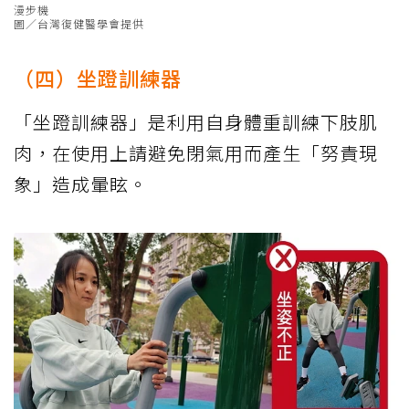
漫步機
圖／台灣復健醫學會提供
（四）坐蹬訓練器
「坐蹬訓練器」是利用自身體重訓練下肢肌
肉，在使用上請避免閉氣用而產生「努責現
象」造成暈眩。