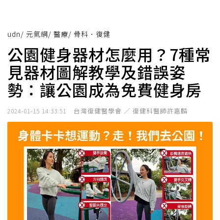
udn
/
元氣網
/
醫療
/
骨科．復健
公園健身器材怎麼用？7種常
見器材圖解教學及錯誤姿
勢：讓公園成為免費健身房
台灣復健醫學會 ／ 復健科醫師許嘉麟
2024-01-15 14:33:51