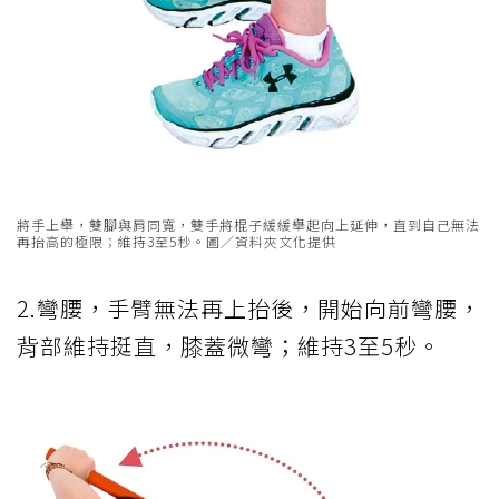
將手上舉，雙腳與肩同寬，雙手將棍子緩緩舉起向上延伸，直到自己無法
再抬高的極限；維持3至5秒。圖／資料夾文化提供
2.彎腰，手臂無法再上抬後，開始向前彎腰，
背部維持挺直，膝蓋微彎；維持3至5秒。