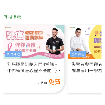
課程推薦
影片課程
影片課程
乳癌運動訓練入門4堂課 -
失智者與照顧者
伴你術後身心靈不卡關（線
讓專家用一根棍
上影音課）
何逆轉退化大腦
免費
課）
特價