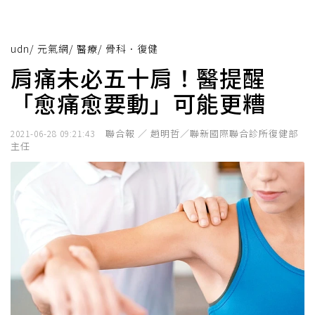
udn
/
元氣網
/
醫療
/
骨科．復健
肩痛未必五十肩！醫提醒
「愈痛愈要動」可能更糟
聯合報 ／ 趙明哲／聯新國際聯合診所復健部
2021-06-28 09:21:43
主任