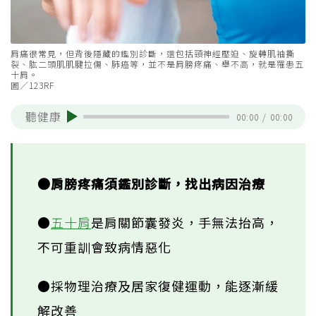
肩痛很常見，但背後隱藏的鑑別診斷，還包括頸神經壓迫、旋轉肌袖撕
裂、肱二頭肌肌腱拉傷、肺癌等，並不是肩膀疼痛、舉不高，就是罹患五
十肩。
圖／123RF
聽健康
00:00
/
00:00
●肩膀疼痛須鑑別診斷，找出病因治療
●
五十肩
是肩關節囊發炎，手無法抬高，
不可重訓會致病情惡化
●採物理治療及居家復健運動，能逐漸緩
解改善