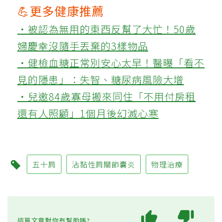
💪更多健康推薦
‧被認為無用的東西反幫了大忙！50歲
婦慶幸沒隨手丟棄的3樣物品
‧健檢血糖正常別安心太早！醫曝「看不
見的隱患」：失智、糖尿病風險大增
‧兒邀84歲寡母搬來同住「不用付房租
還有人照顧」1個月後幻滅心寒
五十肩
沾黏性肩關節囊炎
物理治療
這篇文章對你有幫助嗎?