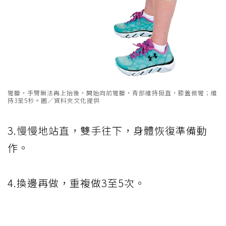
彎腰，手臂無法再上抬後，開始向前彎腰，背部維持挺直，膝蓋微彎；維
持3至5秒。圖／資料夾文化提供
3.慢慢地站直，雙手往下，身體恢復準備動
作。
4.換邊再做，重複做3至5次。