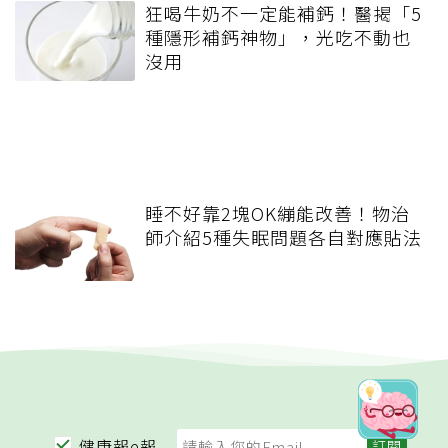
狂喝牛奶不一定能補鈣！醫揭「5
種隱形補鈣神物」，光吃不動也
沒用
睡不好靠2塊OK繃能改善！物治
師介紹5種失眠問題各自對應貼法
健康報e報