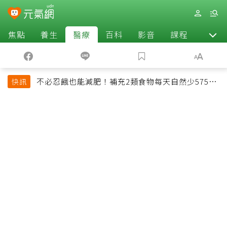
焦點
養生
醫療
百科
影音
課程
退休
不必忍餓也能減肥！補充2類食物每天自然少575大
快訊
卡「還能吃飽飽的」