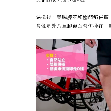
3.腳後跟併攏即是X腿
站挺後，雙腿膝蓋和關節都併攏
會像是外八且腳後跟會併攏在一