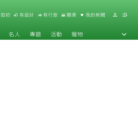
好如初
有設計
有行旅
願景
我的新聞
名人
專題
活動
寵物