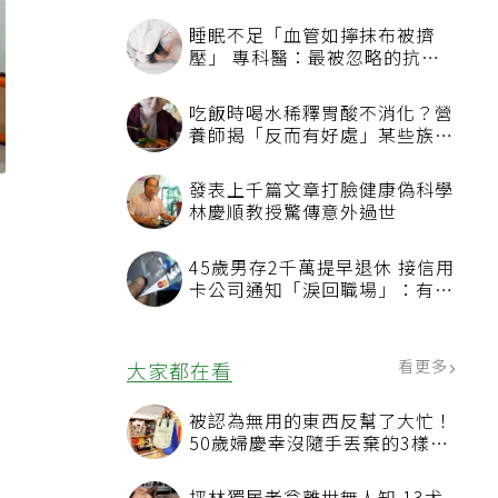
睡眠不足「血管如擰抹布被擠
壓」 專科醫：最被忽略的抗老
方法
吃飯時喝水稀釋胃酸不消化？營
養師揭「反而有好處」某些族群
才要禁
發表上千篇文章打臉健康偽科學
林慶順教授驚傳意外過世
45歲男存2千萬提早退休 接信用
卡公司通知「淚回職場」：有錢
也碰壁
看更多
大家都在看
被認為無用的東西反幫了大忙！
50歲婦慶幸沒隨手丟棄的3樣物
品