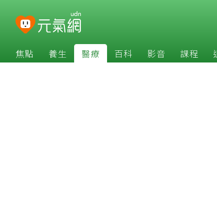
焦點
養生
醫療
百科
影音
課程