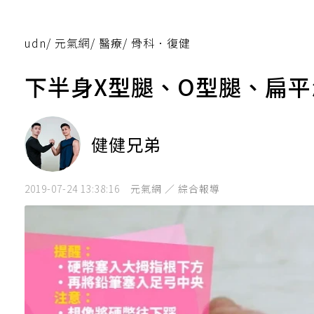
udn
/
元氣網
/
醫療
/
骨科．復健
下半身X型腿、O型腿、扁
健健兄弟
2019-07-24 13:38:16
元氣網 ／ 綜合報導