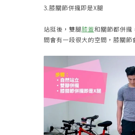
3.膝關節併攏即是X腿
站挺後，雙腿
膝蓋
和關節都併攏
間會有一段很大的空間，膝關節