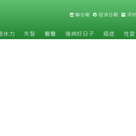
聯合報
經濟日報
河
退休力
失智
醫聲
慢病好日子
癌症
性愛