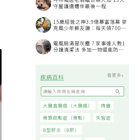
坪林獨居老翁離世無人知 13犬
守屋護遺體伴最後一程
就
15歲經營之神3.9億暴富落幕 麥
克風少年蘇友謙：每天領700元
過日子
電風扇滿是灰塵？家事達人教1
分鐘清潔法 多加一物還能防髒
汙附著
看更多
疾病百科
大腸直腸癌（大腸癌）
痔瘡
骨質疏鬆症（骨鬆）
失智症
B型肝炎（B肝）