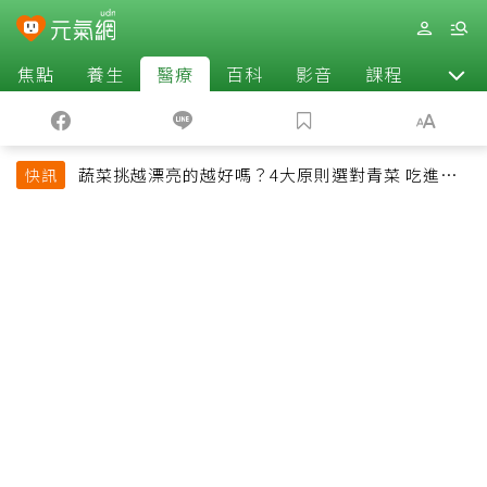
焦點
養生
醫療
百科
影音
課程
退休
蔬菜挑越漂亮的越好嗎？4大原則選對青菜 吃進纖
快訊
維、維生素與植化素