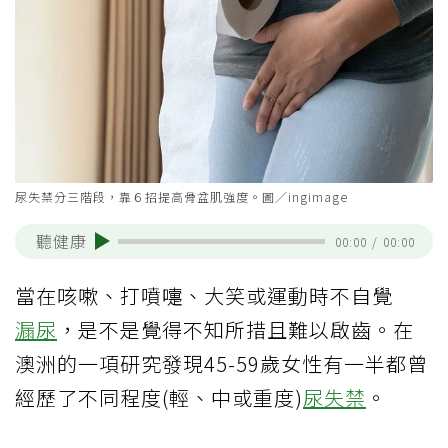
尿失禁分三階段，靠６招提高骨盆肌強度。圖／ingimage
聽健康
00:00
/
00:00
當在咳嗽、打噴嚏、大笑或運動時不自覺
漏尿
，是不是覺得不知所措且難以啟齒。在
澳洲的一項研究發現45-59歲女性有一半都曾
經歷了不同程度(輕、中或重度)
尿失禁
。