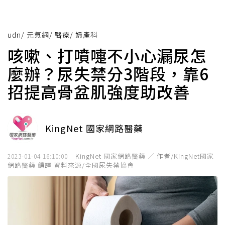
udn
/
元氣網
/
醫療
/
婦產科
咳嗽、打噴嚏不小心漏尿怎
麼辦？尿失禁分3階段，靠6
招提高骨盆肌強度助改善
KingNet 國家網路醫藥
KingNet 國家網路醫藥 ／ 作者/KingNet國家
2023-01-04 16:10:00
網路醫藥 編譯 資料來源/全國尿失禁協會