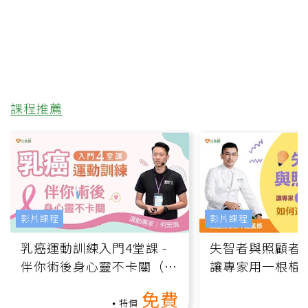
課程推薦
影片課程
影片課程
乳癌運動訓練入門4堂課 -
失智者與照顧者
伴你術後身心靈不卡關（線
讓專家用一根棍
上影音課）
何逆轉退化大腦
免費
課）
特價