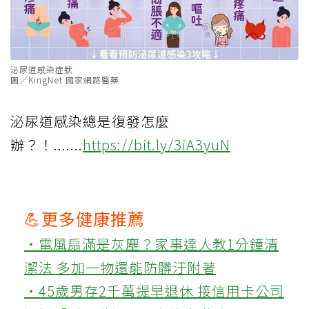
泌尿道感染症狀
圖／KingNet 國家網路醫藥
泌尿道感染總是復發怎麼
辦？！.......
https://bit.ly/3iA3yuN
💪更多健康推薦
‧電風扇滿是灰塵？家事達人教1分鐘清
潔法 多加一物還能防髒汙附著
‧45歲男存2千萬提早退休 接信用卡公司