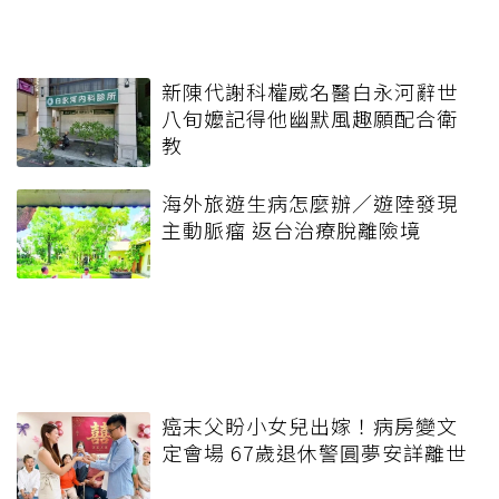
新陳代謝科權威名醫白永河辭世
八旬嬤記得他幽默風趣願配合衛
教
海外旅遊生病怎麼辦／遊陸發現
主動脈瘤 返台治療脫離險境
癌末父盼小女兒出嫁！病房變文
定會場 67歲退休警圓夢安詳離世