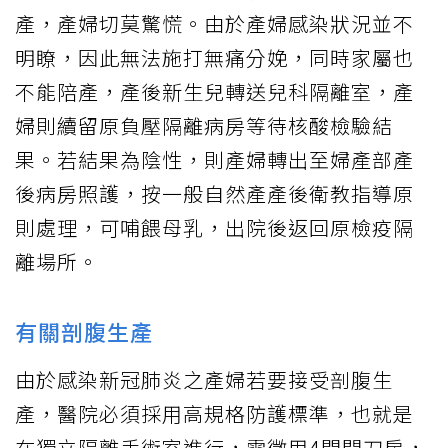
產，產婦切莫驚慌。由於產婦感染狀況並不
明瞭，因此無法施打無痛分娩，同時家屬也
不能陪產，產後新生兒轉送兒科隔離室，產
婦則續留原負壓隔離病房等待核酸檢驗結
果。若結果為陰性，則產婦轉出至婦產部產
後病房照護，按一般自然產產後衛教指導原
則處理，可哺餵母乳，出院後返回原檢疫隔
離場所。
有關剖腹生產
由於感染新冠肺炎之產婦若要接受剖腹生
產，醫院必須採用高規格防護標準，也就是
在獨立隔離手術室進行，需徵用4間開刀房，