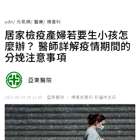
udn
/
元氣網
/
醫療
/
婦產科
居家檢疫產婦若要生小孩怎
麼辦？ 醫師詳解疫情期間的
分娩注意事項
亞東醫院
亞東醫院 ／ 婦產部產科 彭福祥主任
2021-05-20 19:11:00