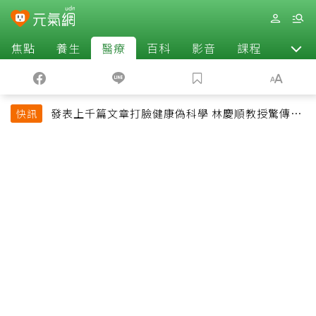
焦點
養生
醫療
百科
影音
課程
退休
發表上千篇文章打臉健康偽科學 林慶順教授驚傳意
快訊
外過世