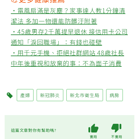
‧電風扇滿是灰塵？家事達人教1分鐘清
潔法 多加一物還能防髒汙附著
‧45歲男存2千萬提早退休 接信用卡公司
通知「淚回職場」：有錢也碰壁
‧用千元手機、拒絕社群網站 48歲社長
中年後重視和放棄的事：不為面子消費
產婦
新冠肺炎
新北市衛生局
病房
這篇文章對你有幫助嗎?
實用
不實用