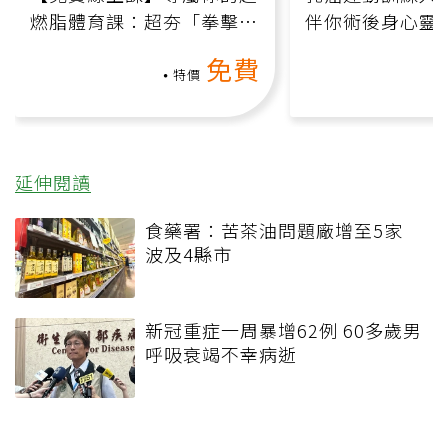
燃脂體育課：超夯「拳擊有
伴你術後身心靈
氧」高壓族在家釋放壓力無
上影音課）
免費
負擔
特價
延伸閱讀
食藥署：苦茶油問題廠增至5家
波及4縣市
新冠重症一周暴增62例 60多歲男
呼吸衰竭不幸病逝