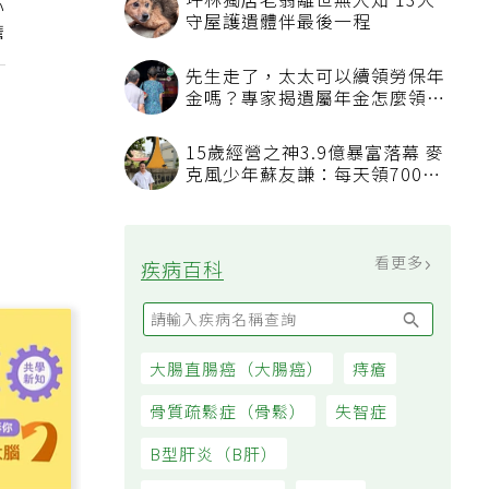
坪林獨居老翁離世無人知 13犬
心
守屋護遺體伴最後一程
擔
先生走了，太太可以續領勞保年
金嗎？專家揭遺屬年金怎麼領，
看順位還要看資格
15歲經營之神3.9億暴富落幕 麥
克風少年蘇友謙：每天領700元
過日子
看更多
疾病百科
大腸直腸癌（大腸癌）
痔瘡
骨質疏鬆症（骨鬆）
失智症
B型肝炎（B肝）