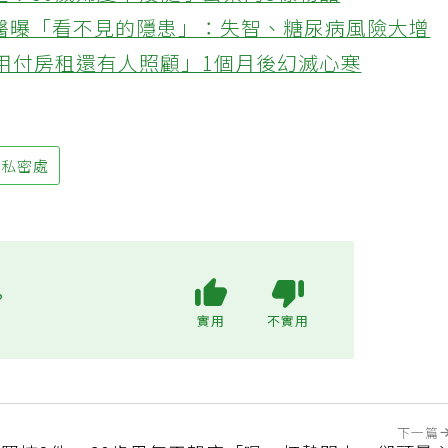
忙！50歲婦慶幸沒隨手丟棄的3樣物品
醫曝「看不見的隱患」：失智、糖尿病風險大增
不用付房租還有人照顧」1個月後幻滅心寒
私密處
?
實用
不實用