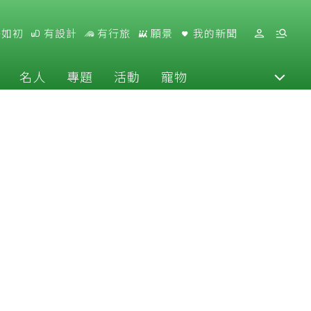
好如初
有設計
有行旅
願景
我的新聞
名人
專題
活動
寵物