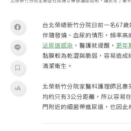
北榮新竹分院定期替社區婦女舉辦講座說明，讓民眾了解
台北榮總新竹分院日前一名67
伴隨發燒、血尿的情形，頻率高
泌尿道感染
，醫護就提醒，
更年
黏膜較為乾澀與脆弱，容易造成
清潔衛生。
北榮新竹分院家醫科護理師呂惠
均約只有3公分距離，所以容易
門附近的細菌帶進尿道，也因此