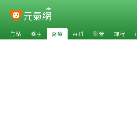
焦點
養生
醫療
百科
影音
課程