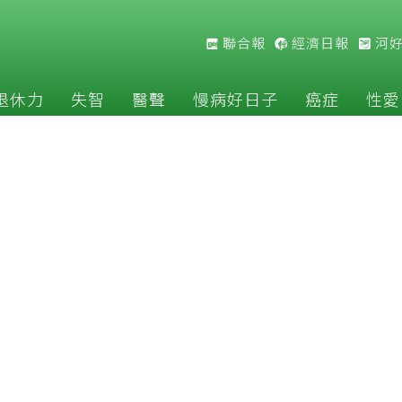
聯合報
經濟日報
河
退休力
失智
醫聲
慢病好日子
癌症
性愛