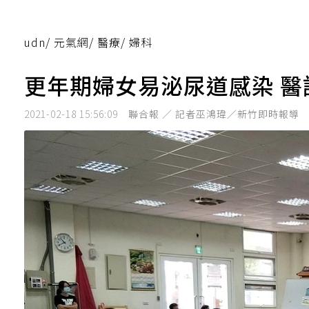
udn
/
元氣網
/
醫療
/
婦科
更年期婦女易泌尿道感染 
2021-02-18 15:56:09
聯合報 ／ 記者巫鴻瑋／新竹即時報導