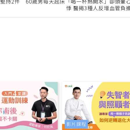
下一篇
堅持2件
60歲男每天起床「喝一杯熱開水」卻頭暈
悸 醫揭3種人反增血管負
影片課程