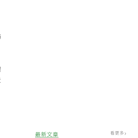
，
防
體
造
看更多
最新文章