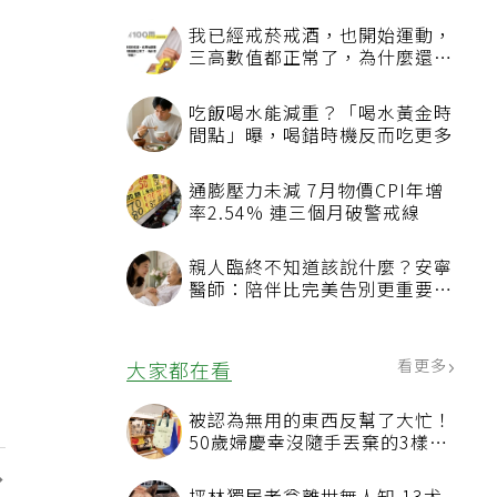
我已經戒菸戒酒，也開始運動，
三高數值都正常了，為什麼還不
能停藥？
吃飯喝水能減重？「喝水黃金時
間點」曝，喝錯時機反而吃更多
通膨壓力未減 7月物價CPI年增
率2.54% 連三個月破警戒線
親人臨終不知道該說什麼？安寧
醫師：陪伴比完美告別更重要，
4句話值得及早說出口
看更多
大家都在看
被認為無用的東西反幫了大忙！
50歲婦慶幸沒隨手丟棄的3樣物
品