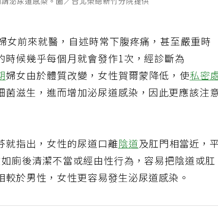
何謂泌尿道感染。圖／台北榮總新竹分院提供
歲婦女前來就醫，自述時常下腹疼痛，甚至嚴重時
的時候幾乎每個月就會發作1次，經診斷為
期
婦女由於體質改變，女性賀爾蒙降低，使
私密
細菌滋生，進而增加泌尿道感染，因此更應該注
芬就指出，女性的尿道口離
陰道
及肛門相當近，
在如廁後清潔不當或經由性行為，容易把陰道或肛
相較於男性，女性更容易發生泌尿道感染。