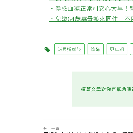
‧被認為無用的東西反幫了大
‧健檢血糖正常別安心太早！
‧兒邀84歲寡母搬來同住「
泌尿道感染
陰道
更年期
這篇文章對你有幫助嗎