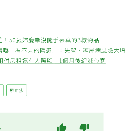
、
尿布疹
、
接觸性皮膚炎
，建議家長多加注意。
忙！50歲婦慶幸沒隨手丟棄的3樣物品
醫曝「看不見的隱患」：失智、糖尿病風險大增
不用付房租還有人照顧」1個月後幻滅心寒
緩
尿布疹