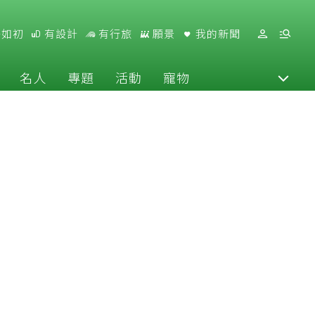
好如初
有設計
有行旅
願景
我的新聞
名人
專題
活動
寵物