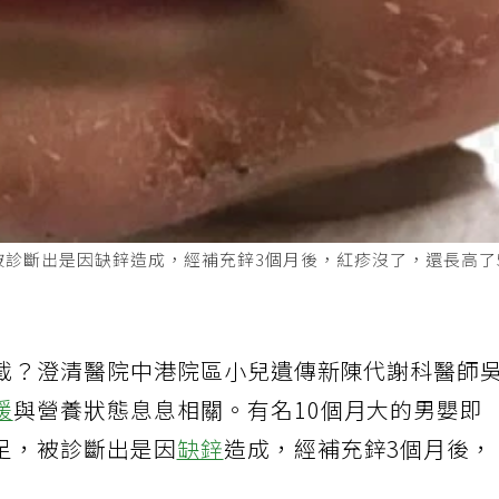
被診斷出是因缺鋅造成，經補充鋅3個月後，紅疹沒了，還長高了
截？澄清醫院中港院區小兒遺傳新陳代謝科醫師
緩
與營養狀態息息相關。有名10個月大的男嬰即
足，被診斷出是因
缺鋅
造成，經補充鋅3個月後，