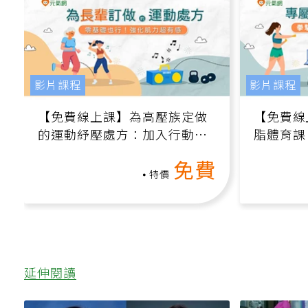
影片課程
影片課程
【免費線上課】為高壓族定做
【免費線
的運動紓壓處方：加入行動、
脂體育課
增肌、互動元素，0基礎也能
高壓族在
免費
做！
特價
延伸閱讀