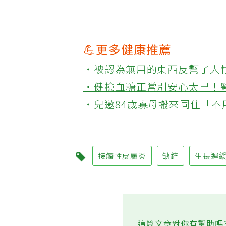
手指和臀部，常常被當成口水疹
💪更多健康推薦
‧被認為無用的東西反幫了大
‧健檢血糖正常別安心太早！
‧兒邀84歲寡母搬來同住「
接觸性皮膚炎
缺鋅
生長遲