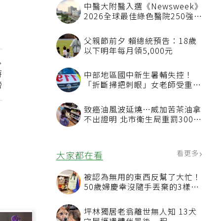
中醫大附醫入選《Newsweek》
2026全球最佳綠色醫院250強
首屆評選即入榜 全台僅兩院獲
選 四葉績效指標居台灣最佳
父親節前夕 賴總統預告：18歲
以下明年每月領5,000元
時
中部地區國中新生暑輔失控！
榜
「折斷掃把刺眼」女老師受重傷
恐失明
致癌油風波延燒…威加苦茶油拿
不出證明 北市衛生局重罰300萬
元
看更多
大家都在看
被認為無用的東西反幫了大忙！
50歲婦慶幸沒隨手丟棄的3樣物
品
坪林獨居老翁離世無人知 13犬