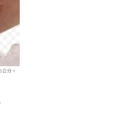
5公分。
吳