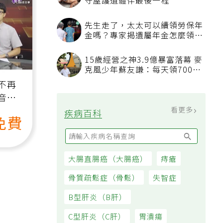
守屋護遺體伴最後一程
先生走了，太太可以續領勞保年
金嗎？專家揭遺屬年金怎麼領，
看順位還要看資格
15歲經營之神3.9億暴富落幕 麥
克風少年蘇友謙：每天領700元
過日子
不再
音
看更多
疾病百科
免費
大腸直腸癌（大腸癌）
痔瘡
骨質疏鬆症（骨鬆）
失智症
B型肝炎（B肝）