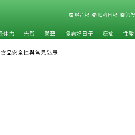
聯合報
經濟日報
河
退休力
失智
醫聲
慢病好日子
癌症
性愛
改食品安全性與常見迷思