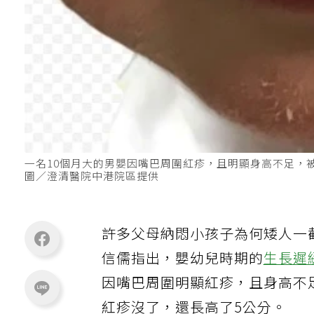
一名10個月大的男嬰因嘴巴周圍紅疹，且明顯身高不足，
圖／澄清醫院中港院區提供
許多父母納悶小孩子為何矮人一
信儒指出，嬰幼兒時期的
生長遲
因嘴巴周圍明顯紅疹，且身高不
紅疹沒了，還長高了5公分。