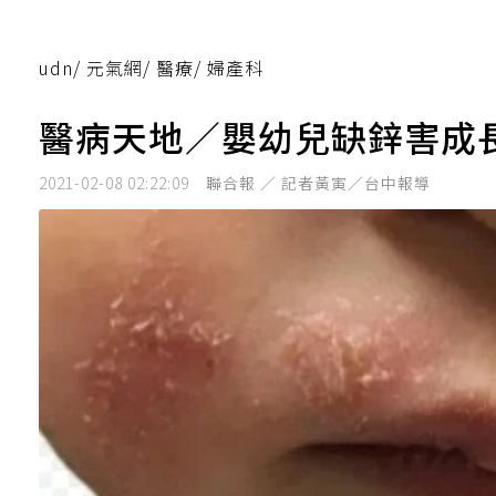
udn
/
元氣網
/
醫療
/
婦產科
醫病天地／嬰幼兒缺鋅害成
2021-02-08 02:22:09
聯合報 ／ 記者黃寅／台中報導