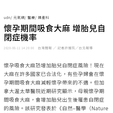
udn
/
元氣網
/
醫療
/
婦產科
懷孕期間吸食大麻 增胎兒自
閉症機率
台灣醒報 ／ 記者許雅筑╱台北報導
2020-08-11 14:20:00
懷孕吸食大麻恐增加胎兒自閉症風險！現在
大麻在許多國家已合法化，有些孕婦會在懷
孕期間吸食大麻減輕懷孕帶來的不適。但加
拿大渥太華醫院近期研究顯示，母親懷孕期
間吸食大麻，會增加胎兒出生後罹患自閉症
的風險。該研究發表於《自然–醫學（Nature