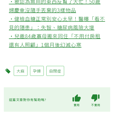
‧被認為無用的東西反幫了大忙！50歲
婦慶幸沒隨手丟棄的3樣物品
‧健檢血糖正常別安心太早！醫曝「看不
見的隱患」：失智、糖尿病風險大增
‧兒邀84歲寡母搬來同住「不用付房租
還有人照顧」1個月後幻滅心寒
大麻
孕婦
自閉症
這篇文章對你有幫助嗎?
實用
不實用