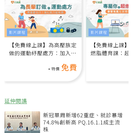
影片課程
影片課程
【免費線上課】為高壓族定
【免費線上課】
做的運動紓壓處方：加入行
燃脂體育課：超
動、增肌、互動元素，0基
氧」高壓族在家
免費
礎也能做！
負擔
特價
延伸閱讀
新冠單周新增62重症、就診暴增
74.8%創新高 PQ.16.1.1成主流
株