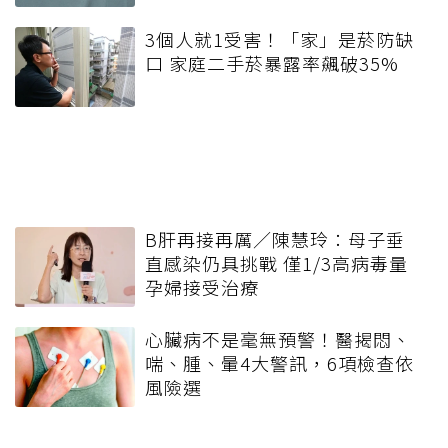
3個人就1受害！「家」是菸防缺
口 家庭二手菸暴露率飆破35%
B肝再接再厲／陳慧玲：母子垂
直感染仍具挑戰 僅1/3高病毒量
孕婦接受治療
心臟病不是毫無預警！醫揭悶、
喘、腫、暈4大警訊，6項檢查依
風險選