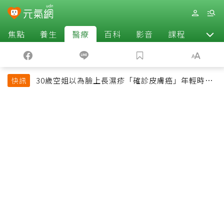
焦點
養生
醫療
百科
影音
課程
退休
30歲空姐以為臉上長濕疹「確診皮膚癌」年輕時一
快訊
習慣釀惡果超後悔