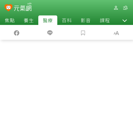
焦點
養生
醫療
百科
影音
課程
退休