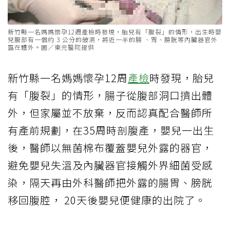
新竹縣一名媽媽懷孕12週產檢時發現，胎兒有「腹裂」的情形，出生時嬰
兒腹部有一個約 3 公分的破洞，將近一半的腸 、胃、膀胱等內臟器官外
露在體外。圖／東元醫院提供
新竹縣一名媽媽懷孕12周
產檢
時發現，胎兒
有「腹裂」的情形，腸子從腹部洞口擠出體
外，但家屬並不放棄，反而認真配合醫師所
有產前規劃，在35周時剖腹產，嬰兒一出生
後，醫師以無菌棉布覆蓋嬰兒外露的器官，
避免嬰兒失溫及內臟器官接觸外界細菌受感
染，隔天再由外科醫師把外露的腸胃、膀胱
移回腹腔， 20天後嬰兒便健康的出院了。