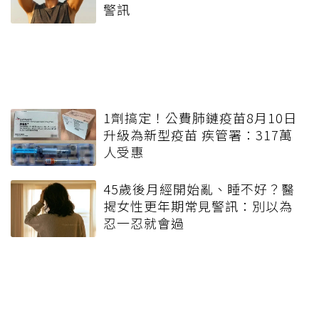
警訊
1劑搞定！公費肺鏈疫苗8月10日
升級為新型疫苗 疾管署：317萬
人受惠
45歲後月經開始亂、睡不好？醫
揭女性更年期常見警訊：別以為
忍一忍就會過