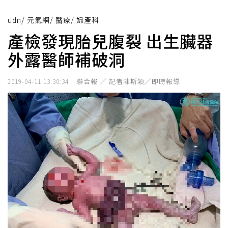
udn
/
元氣網
/
醫療
/
婦產科
產檢發現胎兒腹裂 出生臟器
外露醫師補破洞
聯合報 ／ 記者陳斯穎╱即時報導
2019-04-11 13:30:34