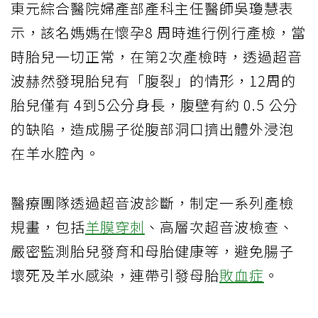
東元綜合醫院婦產部產科主任醫師吳瓊慧表
示，該名媽媽在懷孕8 周時進行例行產檢，當
時胎兒一切正常，在第2次產檢時，透過超音
波赫然發現胎兒有「腹裂」的情形，12周的
胎兒僅有 4到5公分身長，腹壁有約 0.5 公分
的缺陷，造成腸子從腹部洞口擠出體外浸泡
在羊水腔內。
醫療團隊透過超音波診斷，制定一系列產檢
規畫，包括
羊膜穿刺
、高層次超音波檢查、
嚴密監測胎兒發育和母胎健康等，避免腸子
壞死及羊水感染，連帶引發母胎
敗血症
。