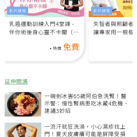
影片課程
影片課程
乳癌運動訓練入門4堂課 -
失智者與照顧者
伴你術後身心靈不卡關（線
讓專家用一根棍
上影音課）
何逆轉退化大腦
免費
課）
特價
延伸閱讀
一碗剉冰害65歲阿伯急洗腎！醫
示警：慢性腎病患吃冰藏4危機、
建議3妙招
一流汗就狂洗澡，小心濕疹找上
門！夏天皮膚癢可能是屏障受損