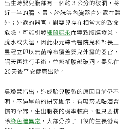
出生時嬰兒腹部有一個約 3 公分的破洞，將
近一半的腸 、胃、膀胱等內臟器官外露在體
外；外露的器官，對嬰兒存在相當大的致命
危險，可能引發
細菌感染
而導致腹膜發炎、
脫水或失溫，因此東元綜合醫院兒科部長王
昱程立即以無菌棉布覆蓋嬰兒外露的器官，
隔天再進行手術，並修補腹部破洞，嬰兒在
20天後平安健康出院。
吳瓊慧指出，造成胎兒腹裂的原因目前仍不
明，不過早前的研究顯示，有吸菸或喝酒習
慣的孕婦，生出腹裂的機率較高，但只要排
除
染色體異常
，大部分孩子日後的生長發育