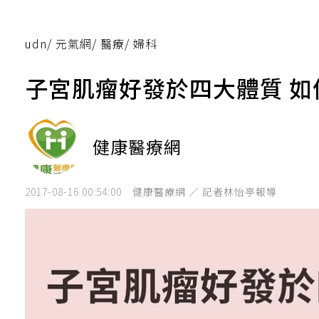
udn
/
元氣網
/
醫療
/
婦科
子宮肌瘤好發於四大體質 如
健康醫療網
2017-08-16 00:54:00
健康醫療網 ／ 記者林怡亭報導