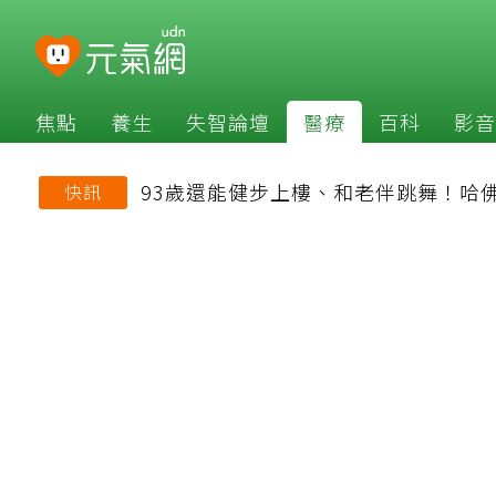
焦點
養生
失智論壇
醫療
百科
影音
93歲還能健步上樓、和老伴跳舞！哈
快訊