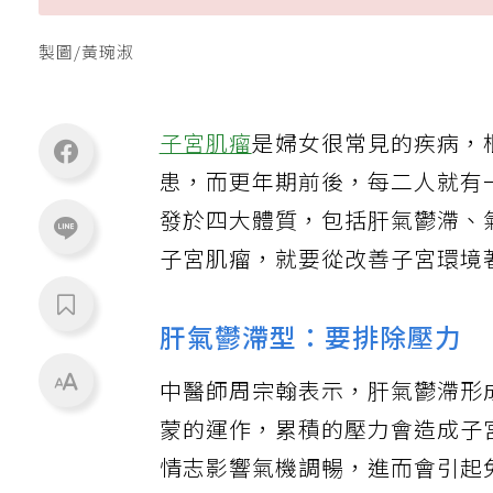
製圖/黃琬淑
子宮肌瘤
是婦女很常見的疾病，
患，而更年期前後，每二人就有
發於四大體質，包括肝氣鬱滯、
子宮肌瘤，就要從改善子宮環境
肝氣鬱滯型：要排除壓力
中醫師周宗翰表示，肝氣鬱滯形
蒙的運作，累積的壓力會造成子
情志影響氣機調暢，進而會引起