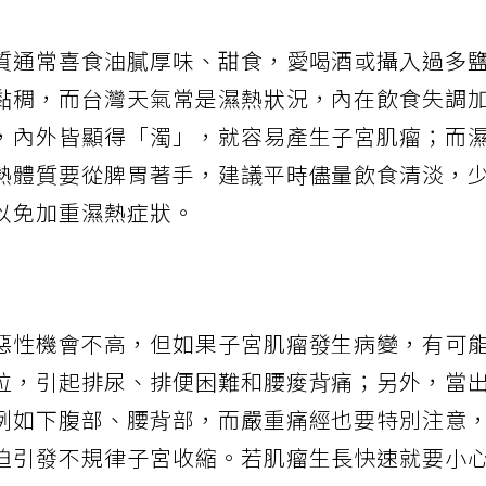
質通常喜食油膩厚味、甜食，愛喝酒或攝入過多
黏稠，而台灣天氣常是濕熱狀況，內在飲食失調
，內外皆顯得「濁」，就容易產生子宮肌瘤；而
熱體質要從脾胃著手，建議平時儘量飲食清淡，
以免加重濕熱症狀。
惡性機會不高，但如果子宮肌瘤發生病變，有可
位，引起排尿、排便困難和腰痠背痛；另外，當
例如下腹部、腰背部，而嚴重痛經也要特別注意
迫引發不規律子宮收縮。若肌瘤生長快速就要小