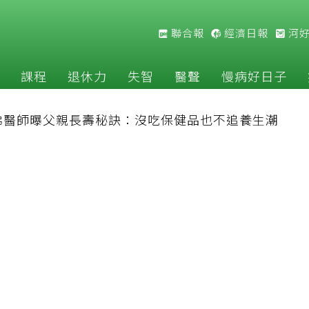
聯合報
經濟日報
河
課程
退休力
失智
醫聲
慢病好日子
佛醫師曝父親長壽秘訣：沒吃保健品也不追養生潮