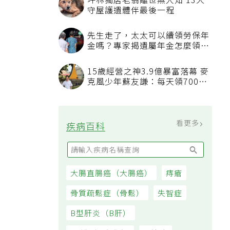
坪林獨居老翁離世無人知 13犬
守屋護遺體伴最後一程
先生走了，太太可以續領勞保年
金嗎？專家揭遺屬年金怎麼領，
看順位還要看資格
15歲經營之神3.9億暴富落幕 麥
克風少年蘇友謙：每天領700元
過日子
看更多
疾病百科
大腸直腸癌（大腸癌）
痔瘡
骨質疏鬆症（骨鬆）
失智症
B型肝炎（B肝）