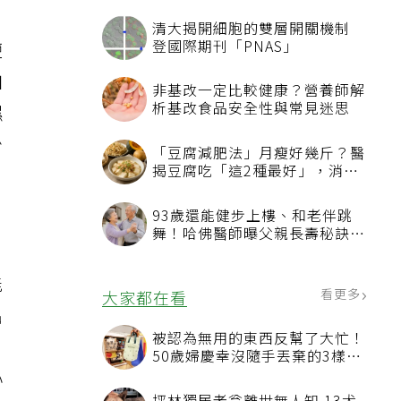
清大揭開細胞的雙層開關機制
登國際期刊「PNAS」
鹽
加
非基改一定比較健康？營養師解
析基改食品安全性與常見迷思
濕
少
「豆腐減肥法」月瘦好幾斤？醫
揭豆腐吃「這2種最好」，消脹
氣有妙招
93歲還能健步上樓、和老伴跳
舞！哈佛醫師曝父親長壽秘訣：
沒吃保健品也不追養生潮
能
看更多
大家都在看
出
被認為無用的東西反幫了大忙！
，
50歲婦慶幸沒隨手丟棄的3樣物
品
心