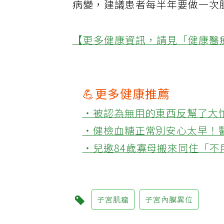
病變，建議患者每半年要做一次
【更多健康資訊，請見「健康醫
💪更多健康推薦
‧被認為無用的東西反幫了大
‧健檢血糖正常別安心太早！
‧兒邀84歲寡母搬來同住「
子宮肌瘤
子宮內膜異位