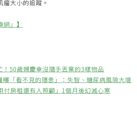
肌瘤大小的追蹤。
療網」】
忙！50歲婦慶幸沒隨手丟棄的3樣物品
醫曝「看不見的隱患」：失智、糖尿病風險大增
不用付房租還有人照顧」1個月後幻滅心寒