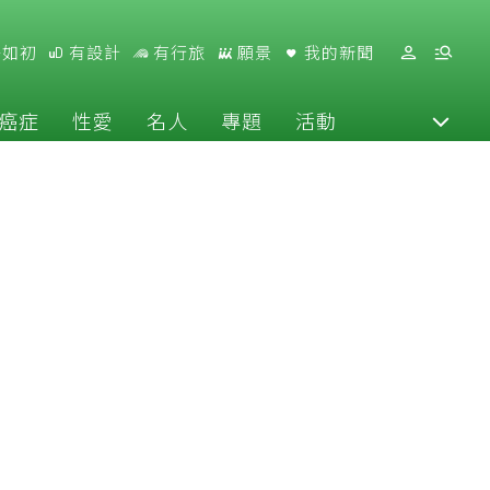
好如初
有設計
有行旅
願景
我的新聞
癌症
性愛
名人
專題
活動