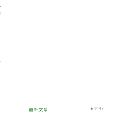
血
病
醫
宮
看更多
最新文章