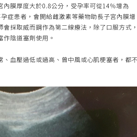
內膜厚度大於0.8公分，受孕率可從14％增為
般不孕症患者，會開給雌激素等藥物助長子宮內膜
師會採取威而鋼作為第二線療法，除了口服方式
當作陰道塞劑使用。
常、血壓過低或過高、曾中風或心肌梗塞者，都