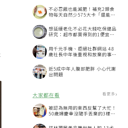
增
，
不