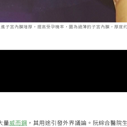
進子宮內膜增厚，提高受孕機率，圖為過薄的子宮內膜，厚度約0
大量
威而鋼
，其用途引發外界議論。阮綜合醫院