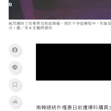
威而鋼除了改善男性勃起障礙，用於不孕症療程中，則能促
分。圖／李永全醫師提供
南韓總統朴槿惠日前遭爆料購買