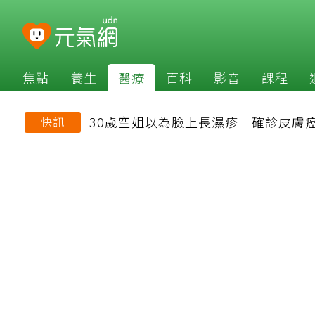
焦點
養生
醫療
百科
影音
課程
30歲空姐以為臉上長濕疹「確診皮膚
快訊