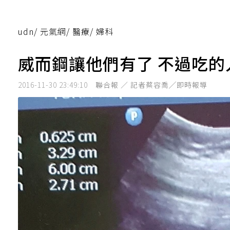
udn
/
元氣網
/
醫療
/
婦科
威而鋼讓他們有了 不過吃的
2016-11-30 23:49:10
聯合報 ／ 記者蔡容喬╱即時報導