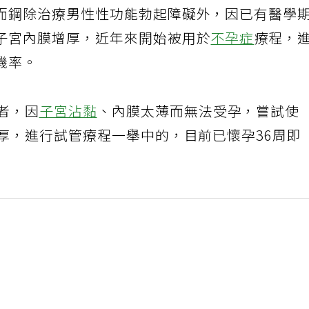
而鋼除治療男性性功能勃起障礙外，因已有醫學
子宮內膜增厚，近年來開始被用於
不孕症
療程，
機率。
者，因
子宮沾黏
、內膜太薄而無法受孕，嘗試使
厚，進行試管療程一舉中的，目前已懷孕36周即