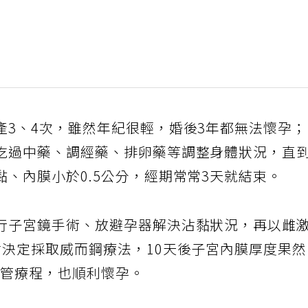
產3、4次，雖然年紀很輕，婚後3年都無法懷孕
吃過中藥、調經藥、排卵藥等調整身體狀況，直
、內膜小於0.5公分，經期常常3天就結束。
行子宮鏡手術、放避孕器解決沾黏狀況，再以雌
才決定採取威而鋼療法，10天後子宮內膜厚度果
試管療程，也順利懷孕。