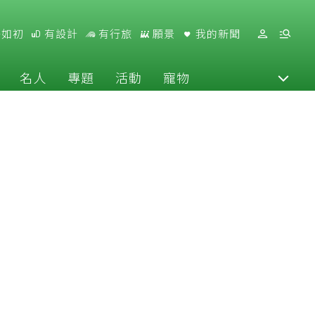
好如初
有設計
有行旅
願景
我的新聞
名人
專題
活動
寵物