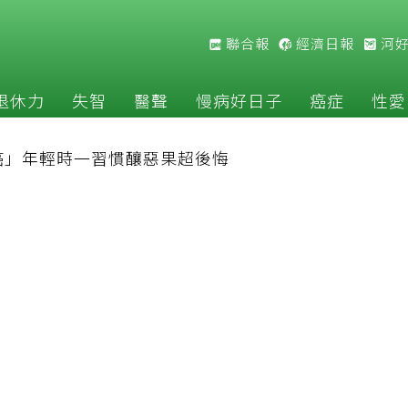
聯合報
經濟日報
河
退休力
失智
醫聲
慢病好日子
癌症
性愛
癌」年輕時一習慣釀惡果超後悔