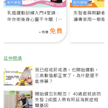
影片課程
影片課程
乳癌運動訓練入門4堂課 -
失智者與照顧者
伴你術後身心靈不卡關（線
讓專家用一根棍
上影音課）
何逆轉退化大腦
免費
課）
特價
延伸閱讀
我已經戒菸戒酒，也開始運動，
三高數值都正常了，為什麼還不
能停藥？
開始健忘別輕忽！ 40歲起就該防
失智 2成國人帶有阿茲海默症相
關基因