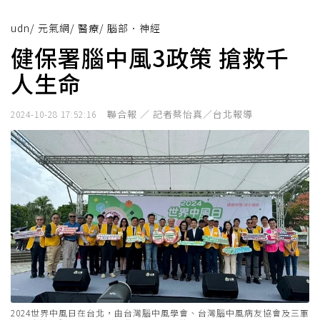
udn
/
元氣網
/
醫療
/
腦部．神經
健保署腦中風3政策 搶救千
人生命
聯合報 ／ 記者蔡怡真／台北報導
2024-10-28 17:52:16
2024世界中風日在台北，由台灣腦中風學會、台灣腦中風病友協會及三軍