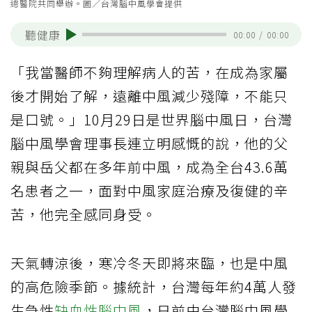
總醫院共同舉辦。圖／台灣腦中風學會提供
聽健康
00:00
/
00:00
「我當醫師不夠理解病人的苦，在成為家屬
後才開始了解，遠離中風減少殘障，不能只
是口號。」10月29日是世界腦中風日，台灣
腦中風學會理事長連立明感慨的說，他的父
親與岳父都在多年前中風，成為全台43.6萬
名患者之一，面對中風家庭治療及復健的辛
苦，他完全感同身受。
天氣轉涼後，寒冷冬天即將來臨，也是中風
的高危險季節。據統計，台灣每年約4萬人發
生急性
缺血性腦中風
，日前由台灣腦中風學