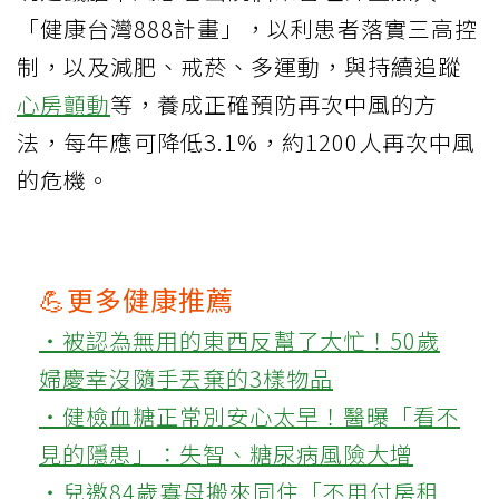
「健康台灣888計畫」，以利患者落實三高控
制，以及減肥、戒菸、多運動，與持續追蹤
心房顫動
等，養成正確預防再次中風的方
法，每年應可降低3.1%，約1200人再次中風
的危機。
💪更多健康推薦
‧被認為無用的東西反幫了大忙！50歲
婦慶幸沒隨手丟棄的3樣物品
‧健檢血糖正常別安心太早！醫曝「看不
見的隱患」：失智、糖尿病風險大增
‧兒邀84歲寡母搬來同住「不用付房租