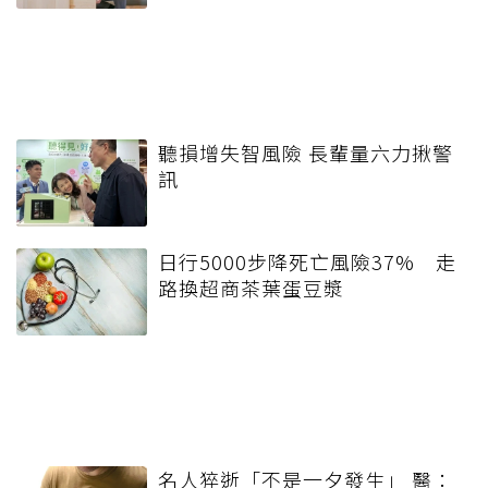
聽損增失智風險 長輩量六力揪警
訊
日行5000步降死亡風險37% 走
路換超商茶葉蛋豆漿
名人猝逝「不是一夕發生」 醫：