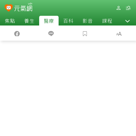
焦點
養生
醫療
百科
影音
課程
退休