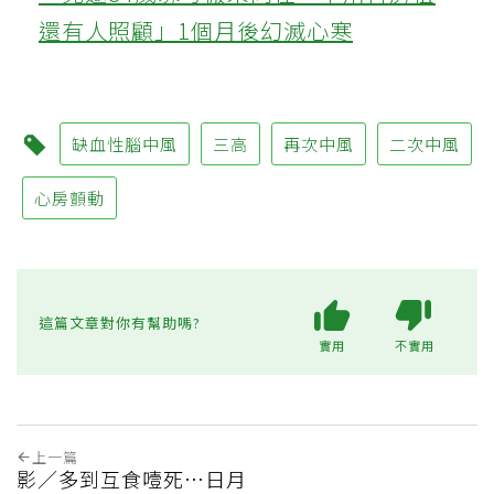
還有人照顧」1個月後幻滅心寒
缺血性腦中風
三高
再次中風
二次中風
心房顫動
這篇文章對你有幫助嗎?
實用
不實用
上一篇
影／多到互食噎死…日月