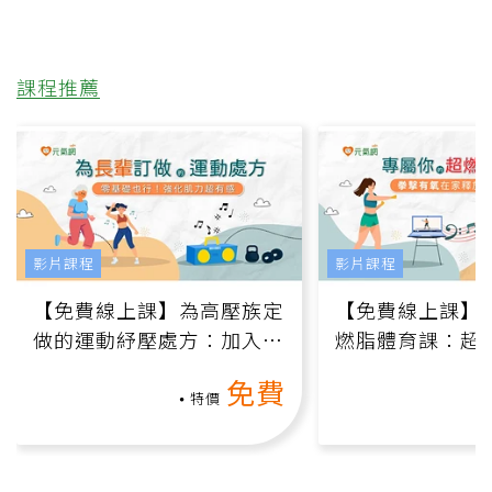
課程推薦
影片課程
影片課程
【免費線上課】為高壓族定
【免費線上課】
做的運動紓壓處方：加入行
燃脂體育課：超
動、增肌、互動元素，0基
氧」高壓族在家
免費
礎也能做！
負擔
特價