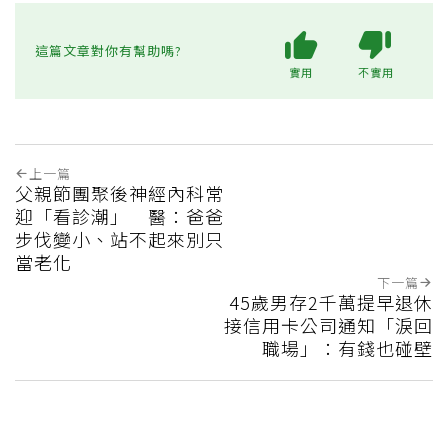
這篇文章對你有幫助嗎?
實用
不實用
上一篇
父親節團聚後神經內科常
迎「看診潮」 醫：爸爸
步伐變小、站不起來別只
當老化
下一篇
45歲男存2千萬提早退休
接信用卡公司通知「淚回
職場」：有錢也碰壁