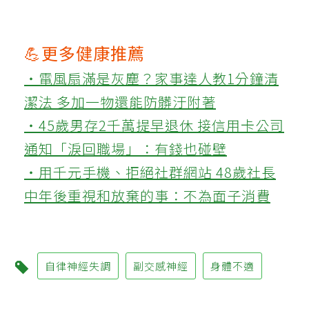
💪更多健康推薦
‧電風扇滿是灰塵？家事達人教1分鐘清
潔法 多加一物還能防髒汙附著
‧45歲男存2千萬提早退休 接信用卡公司
通知「淚回職場」：有錢也碰壁
‧用千元手機、拒絕社群網站 48歲社長
中年後重視和放棄的事：不為面子消費
自律神經失調
副交感神經
身體不適