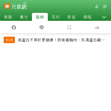
焦點
養生
醫療
百科
影音
課程
退休
高蛋白不等於更健康！即食雞胸肉、乳清蛋白藏陷
快訊
阱 醫提醒「這類人」尤其要小心