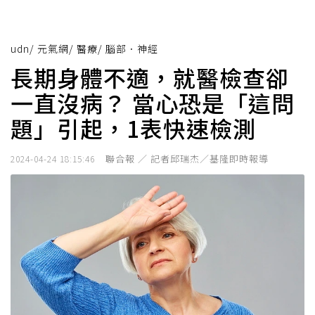
udn
/
元氣網
/
醫療
/
腦部．神經
長期身體不適，就醫檢查卻
一直沒病？ 當心恐是「這問
題」引起，1表快速檢測
聯合報 ／ 記者邱瑞杰／基隆即時報導
2024-04-24 18:15:46