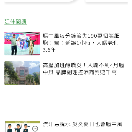
延伸閱讀
腦中風每分鐘流失190萬個腦細
胞！醫：延誤1小時，大腦老化
3.6年
高壓加班釀職災！入職不到4月腦
中風 品牌副理控酒商判賠千萬
流汗易脫水 炎炎夏日也會腦中風