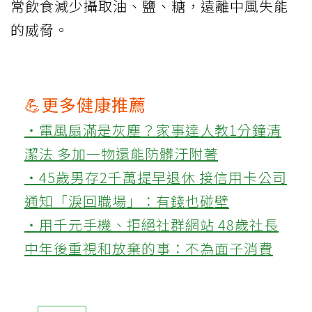
常飲食減少攝取油、鹽、糖，遠離中風失能
的威脅。
💪更多健康推薦
‧電風扇滿是灰塵？家事達人教1分鐘清
潔法 多加一物還能防髒汙附著
‧45歲男存2千萬提早退休 接信用卡公司
通知「淚回職場」：有錢也碰壁
‧用千元手機、拒絕社群網站 48歲社長
中年後重視和放棄的事：不為面子消費