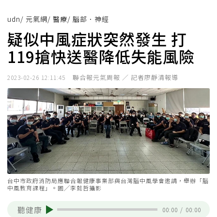
udn
/
元氣網
/
醫療
/
腦部．神經
疑似中風症狀突然發生 打
119搶快送醫降低失能風險
聯合報元氣周報 ／ 記者廖靜清報導
2023-02-26 12:11:45
台中市政府消防局應聯合報健康事業部與台灣腦中風學會邀請，舉辦「腦
中風教育課程」。圖╱李懿哲攝影
聽健康
00:00
/
00:00