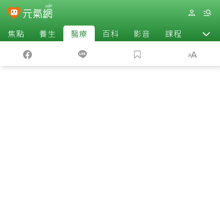
焦點
養生
醫療
百科
影音
課程
退休