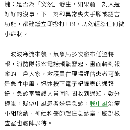
鍵：是否為「突然」發生，如果前一刻人還
好好的沒事，下一刻卻異常喪失手腳或語言
功能，都建議立即撥打119，切勿輕忽任何微
小症狀。
一波波寒流來襲，氣象局多次發布低溫特
報，消防隊報案電話頻繁響起。畫面轉到報
案的一戶人家，救護員在現場評估患者可能
是急性中風，迅速按下電子紀錄表的通報
鈕，急診室醫護人員同時間收到通知，數分
鐘後，疑似中風患者送達急診，
腦中風
治療
小組啟動、神經科醫師趕往急診室，腦部檢
查室也嚴陣以待。