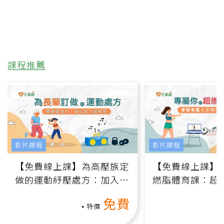
課程推薦
影片課程
影片課程
【免費線上課】為高壓族定
【免費線上課】
做的運動紓壓處方：加入行
燃脂體育課：超
動、增肌、互動元素，0基
氧」高壓族在家
免費
礎也能做！
負擔
特價