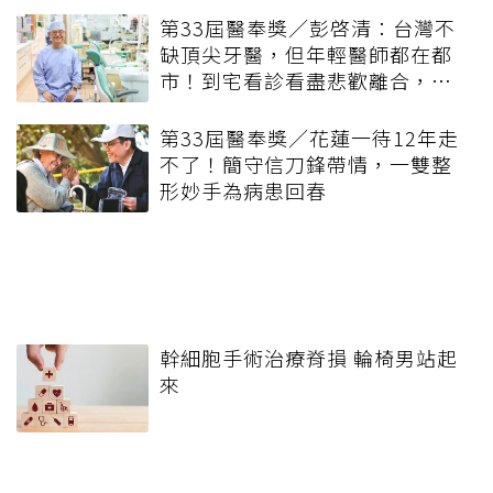
第33屆醫奉獎／彭啓清：台灣不
缺頂尖牙醫，但年輕醫師都在都
市！到宅看診看盡悲歡離合，也
看見人間有愛
第33屆醫奉獎／花蓮一待12年走
不了！簡守信刀鋒帶情，一雙整
形妙手為病患回春
幹細胞手術治療脊損 輪椅男站起
來