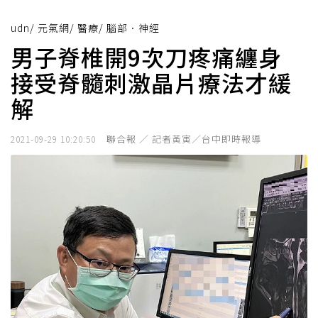
udn
/
元氣網
/
醫療
/
腦部．神經
男子脊椎開9次刀疼痛纏身
接受脊髓刺激晶片療法才緩
解
聯合報 ／ 記者黃寅／台中即時報導
2021-09-29 10:20:50