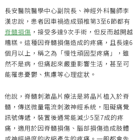
長安醫院醫學中心副院長、神經外科醫師李
漢忠說，患者因車禍造成頸椎第3至6節都有
脊髓損傷
，接受多達9次手術，但反而越開越
糟糕。這種因脊髓損傷造成的疼痛，且長達6
個月以上，稱之為「慢性頑固型疼痛」，雖
然不是病，但痛起來嚴重影響生活，甚至可
能罹患憂鬱、焦慮等心理症狀。
他說，脊髓刺激晶片療法是將晶片植入於脊
髓，傳送微量電流刺激神經系統，阻礙痛覺
訊號傳遞，裝置後通常能減少5至7成的疼
痛，適用於因脊髓損傷、腦部損傷造成肢體
或神經過度的收縮產生的疼痛。一般都會先