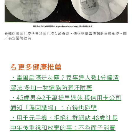
脊髓刺激晶片療法是將晶片植入於脊髓，傳送微量電流刺激神經系統。圖
／長安醫院提供
💪更多健康推薦
‧電風扇滿是灰塵？家事達人教1分鐘清
潔法 多加一物還能防髒汙附著
‧45歲男存2千萬提早退休 接信用卡公司
通知「淚回職場」：有錢也碰壁
‧用千元手機、拒絕社群網站 48歲社長
中年後重視和放棄的事：不為面子消費