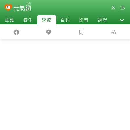
焦點
養生
醫療
百科
影音
課程
退休