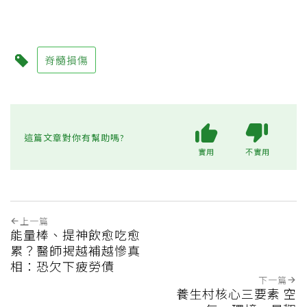
脊髓損傷
這篇文章對你有幫助嗎?
實用
不實用
上一篇
能量棒、提神飲愈吃愈
累？醫師揭越補越慘真
相：恐欠下疲勞債
下一篇
養生村核心三要素 空