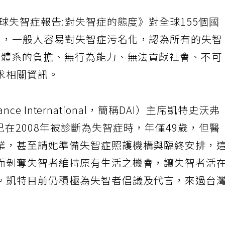
全球失智症報告:對失智症的態度》對全球155個國
出，一般人容易對失智症污名化，認為所有的失智
照顧體系的負擔、無行為能力、無法貢獻社會、不可
求相關資訊。
ance International，簡稱DAI）主席凱特史沃弗
當她自己在2008年被診斷為失智症時，年僅49歲，但醫
業，甚至請她準備失智症照護機構與臨終安排，
而剝奪失智者維持原有生活之機會，讓失智者活
。凱特目前仍積極為失智者倡議及代言，來過台