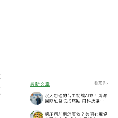
這
看更多
最新文章
在
灣
沒人想碰的苦工就讓AI來！鴻海
團隊駐醫院找痛點 用科技讓醫
療更有溫度
糖尿病前期怎麼救？美國心臟協