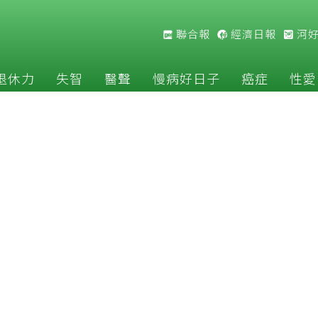
聯合報
經濟日報
河
退休力
失智
醫聲
慢病好日子
癌症
性愛