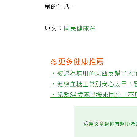
嚴的生活。
原文：
國民健康署
💪更多健康推薦
‧被認為無用的東西反幫了大
‧健檢血糖正常別安心太早！
‧兒邀84歲寡母搬來同住「
這篇文章對你有幫助嗎