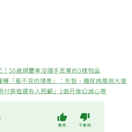
忙！50歲婦慶幸沒隨手丟棄的3樣物品
醫曝「看不見的隱患」：失智、糖尿病風險大增
不用付房租還有人照顧」1個月後幻滅心寒
?
實用
不實用