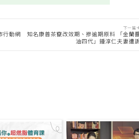
下一篇
縣市行動網
知名康普茶竄改效期、摻逾期原料 「金蘭
油四代」鍾淳仁夫妻遭