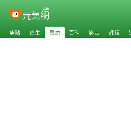
焦點
養生
醫療
百科
影音
課程