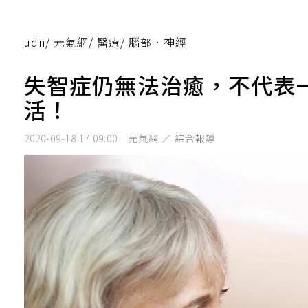
udn
/
元氣網
/
醫療
/
腦部．神經
失智症仍無法治癒，不代表
活！
2020-09-18 17:09:00
元氣網 ／ 綜合報導