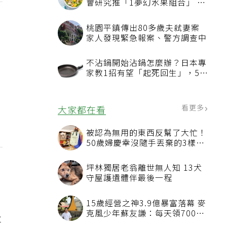
會研究推「1夢幻水果組合」 酪
梨加它改善血管功能
桃園平鎮傳出80多歲夫弒妻案
家人發現緊急報案、警方調查中
不沾鍋開始沾鍋怎麼辦？日本專
家教1招有望「起死回生」，5情
況該換新
看更多
大家都在看
被認為無用的東西反幫了大忙！
50歲婦慶幸沒隨手丟棄的3樣物
品
坪林獨居老翁離世無人知 13犬
守屋護遺體伴最後一程
15歲經營之神3.9億暴富落幕 麥
克風少年蘇友謙：每天領700元
尊