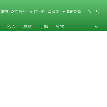
好如初
有設計
有行旅
願景
我的新聞
名人
專題
活動
寵物