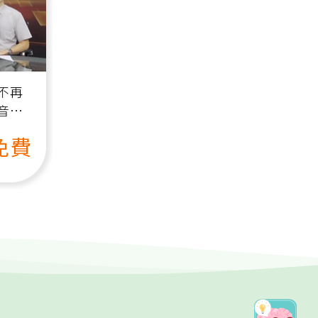
不再
音
免費