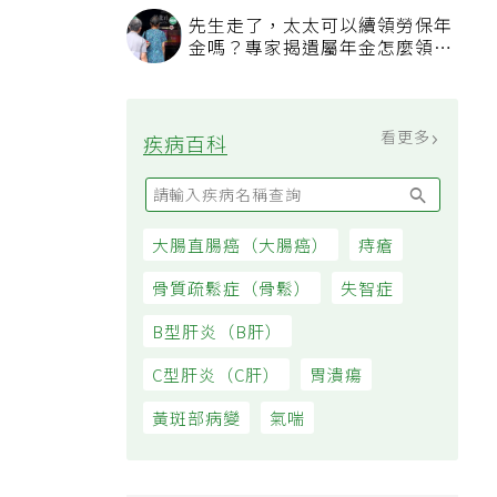
過日子
先生走了，太太可以續領勞保年
金嗎？專家揭遺屬年金怎麼領，
看順位還要看資格
看更多
疾病百科
大腸直腸癌（大腸癌）
痔瘡
骨質疏鬆症（骨鬆）
失智症
B型肝炎（B肝）
C型肝炎（C肝）
胃潰瘍
黃斑部病變
氣喘