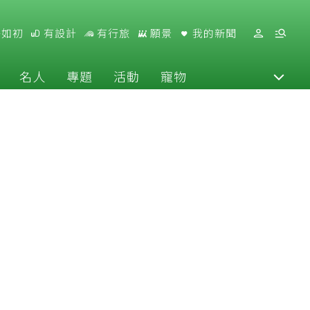
好如初
有設計
有行旅
願景
我的新聞
名人
專題
活動
寵物