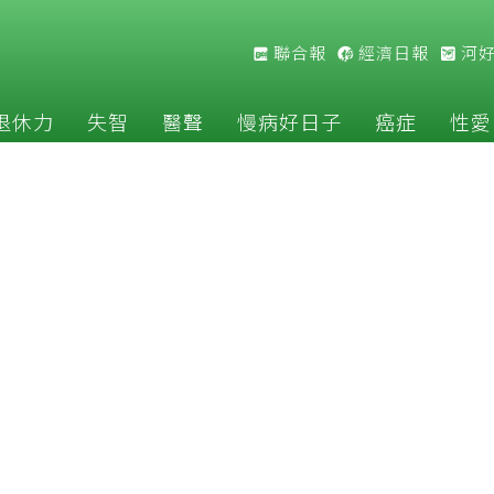
聯合報
經濟日報
河
退休力
失智
醫聲
慢病好日子
癌症
性愛