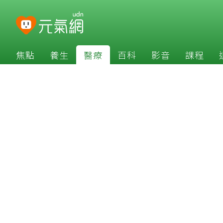
焦點
養生
醫療
百科
影音
課程