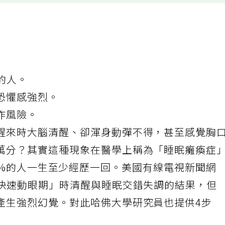
的人。
恐懼感強烈。
作風險。
醒來時大腦清醒、卻渾身動彈不得，甚至感覺胸
萬分？其實這種現象在醫學上稱為「睡眠癱瘓症
全球約30%的人一生至少經歷一回。美國有線電視新聞網
「快速動眼期」時清醒與睡眠交錯失調的結果，但
產生強烈幻覺。對此哈佛大學研究員也提供4步