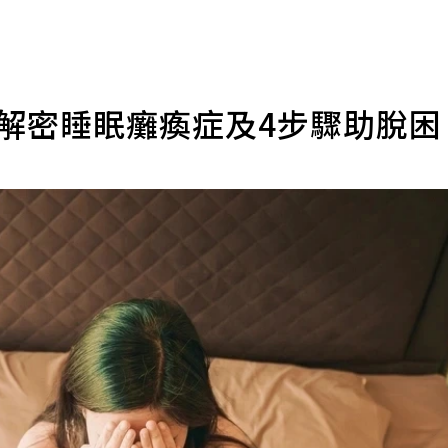
家解密睡眠癱瘓症及4步驟助脫困