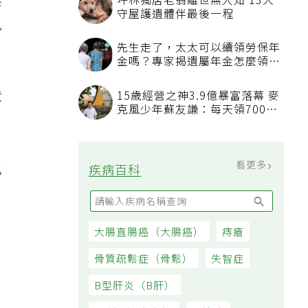
壓
坪林獨居老翁離世無人知 13犬
守屋護遺體伴最後一程
風
先生走了，太太可以續領勞保年
金嗎？專家揭遺屬年金怎麼領，
看順位還要看資格
意
15歲經營之神3.9億暴富落幕 麥
克風少年蘇友謙：每天領700元
過日子
看更多
也
疾病百科
大腸直腸癌（大腸癌）
痔瘡
骨質疏鬆症（骨鬆）
失智症
B型肝炎（B肝）