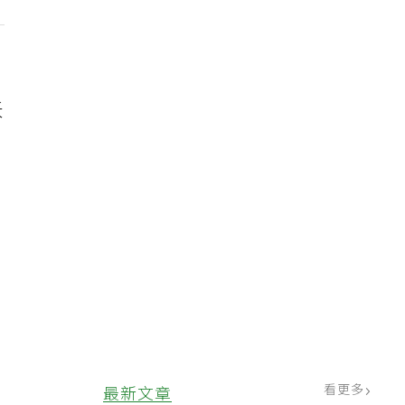
沃
指
看更多
最新文章