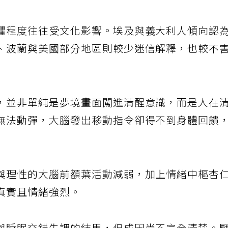
懼程度往往受文化影響。埃及與義大利人傾向認
、波蘭與美國部分地區則較少迷信解釋，也較不
，並非單純是夢境畫面闖進清醒意識，而是人在
無法動彈，大腦發出移動指令卻得不到身體回饋
與理性的大腦前額葉活動減弱，加上情緒中樞杏
真實且情緒強烈。