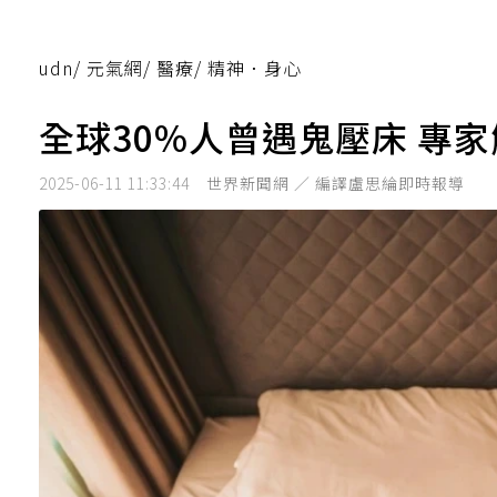
udn
/
元氣網
/
醫療
/
精神．身心
全球30%人曾遇鬼壓床 專
2025-06-11 11:33:44
世界新聞網 ／ 編譯盧思綸即時報導