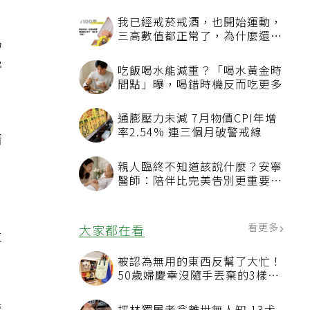
我已經戒菸戒酒，也開始運動，
三高數值都正常了，為什麼還不
為
能停藥？
害
吃飯喝水能減重？「喝水黃金時
間點」曝，喝錯時機反而吃更多
通膨壓力未減 7月物價CPI年增
率2.54% 連三個月破警戒線
清
，
親人臨終不知道該說什麼？安寧
醫師：陪伴比完美告別更重要，
4句話值得及早說出口
看更多
大家都在看
仁
被認為無用的東西反幫了大忙！
50歲婦慶幸沒隨手丟棄的3樣物
品