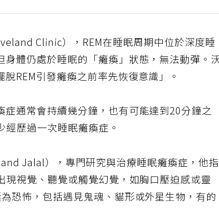
land Clinic），REM在睡眠周期中位於深度睡
但身體仍處於睡眠的「癱瘓」狀態，無法動彈。
擺脫REM引發癱瘓之前率先恢復意識」。
瘓症通常會持續幾分鐘，也有可能達到20分鐘之
至少經歷過一次睡眠癱瘓症。
and Jalal），專門研究與治療睡眠癱瘓症，他
會出現視覺、聽覺或觸覺幻覺，如胸口壓迫感或靈
極為恐怖，包括遇見鬼魂、貓形或外星生物，有的