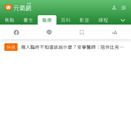
焦點
養生
醫療
百科
影音
課程
退休
親人臨終不知道該說什麼？安寧醫師：陪伴比完美
快訊
告別更重要，4句話值得及早說出口