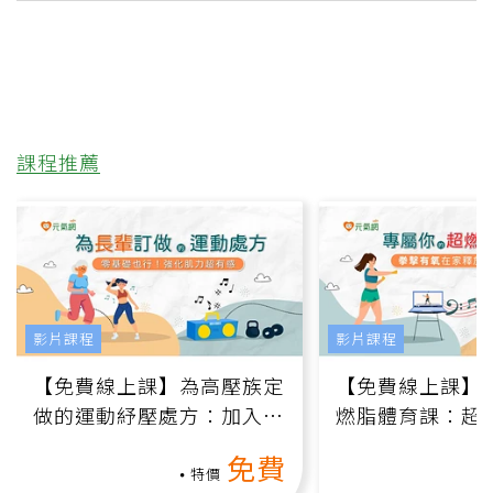
課程推薦
影片課程
影片課程
【免費線上課】為高壓族定
【免費線上課】
做的運動紓壓處方：加入行
燃脂體育課：超
動、增肌、互動元素，0基
氧」高壓族在家
免費
礎也能做！
負擔
特價