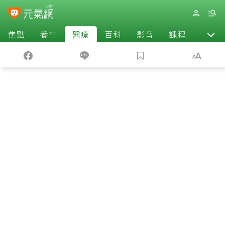
焦點
養生
醫療
百科
影音
課程
退休