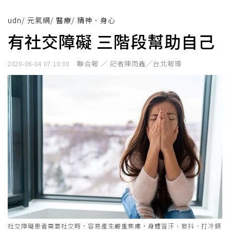
udn
/
元氣網
/
醫療
/
精神．身心
有社交障礙 三階段幫助自己
聯合報 ／ 記者陳雨鑫／台北報導
2020-06-04 07:10:00
社交障礙患者需要社交時，容易產生嚴重焦慮，身體冒汗、發抖、打冷顫