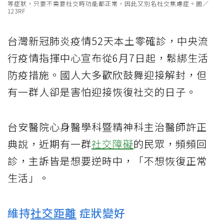
等症狀，只要不需要社交時功能都正常，因此又別名社交焦慮症。圖／
123RF
台灣新冠肺炎疫情52天本土零確診，中央流
行疫情指揮中心宣布從6月7日起，鬆綁生活
防疫措施。國人大多歡欣鼓舞迎接解封，但
有一群人卻是害怕迎接恢復社交的日子。
台安醫院心身醫學科暨精神科主治醫師許正
典說，近期有一群
社交障礙
的民眾，頻頻回
診，主訴皆是想要逆時中，「不想恢復正常
生活」。
維持
社交距離
症狀變好