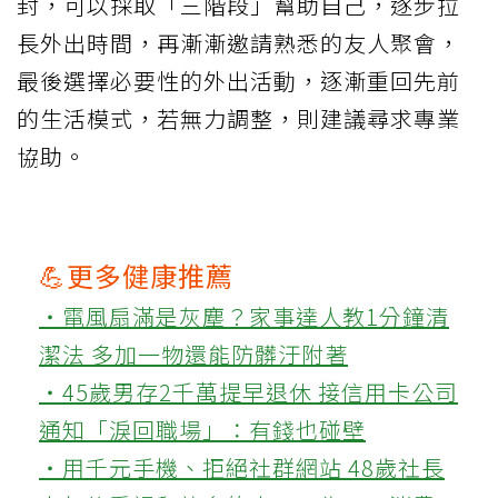
封，可以採取「三階段」幫助自己，逐步拉
長外出時間，再漸漸邀請熟悉的友人聚會，
最後選擇必要性的外出活動，逐漸重回先前
的生活模式，若無力調整，則建議尋求專業
協助。
💪更多健康推薦
‧電風扇滿是灰塵？家事達人教1分鐘清
潔法 多加一物還能防髒汙附著
‧45歲男存2千萬提早退休 接信用卡公司
通知「淚回職場」：有錢也碰壁
‧用千元手機、拒絕社群網站 48歲社長