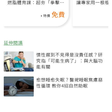
燃脂體育課：超夯「拳擊有
讓專家用一根棍
氧」高壓族在家釋放壓力無
何逆轉退化大腦
免費
負擔
課）
特價
延伸閱讀
慣性遲到不見得是沒責任感？研
究指「可能生病了」：與大腦功
能有關
愈想睡愈失眠？醫揭睡眠焦慮惡
性循環 教你4招自然助眠