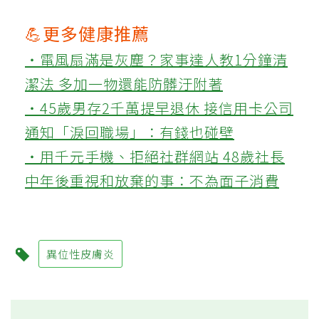
💪更多健康推薦
‧電風扇滿是灰塵？家事達人教1分鐘清
潔法 多加一物還能防髒汙附著
‧45歲男存2千萬提早退休 接信用卡公司
通知「淚回職場」：有錢也碰壁
‧用千元手機、拒絕社群網站 48歲社長
中年後重視和放棄的事：不為面子消費
異位性皮膚炎