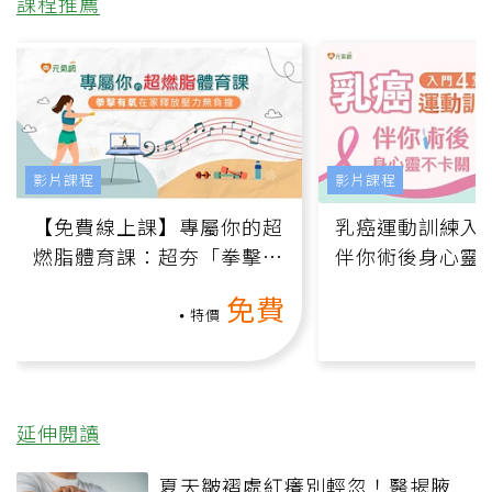
課程推薦
影片課程
影片課程
【免費線上課】專屬你的超
乳癌運動訓練入門
燃脂體育課：超夯「拳擊有
伴你術後身心靈
氧」高壓族在家釋放壓力無
上影音課）
免費
負擔
特價
延伸閱讀
夏天皺褶處紅癢別輕忽！醫揭腋