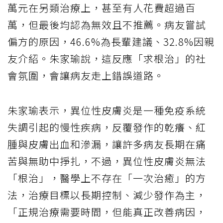
萬元在另類治療上，甚至有人花費超過百
萬，但最後均認為無效且不推薦。病友嘗試
偏方的原因，46.6%為長輩建議、32.8%因親
友介紹。朱家瑜說，這反應「求根治」的社
會氛圍，會讓病友走上錯誤道路。
朱家瑜表示，異位性皮膚炎是一種免疫系統
失調引起的慢性疾病，反覆發作的乾癢、紅
腫與皮膚出血和滲漏，讓許多病友長期在痛
苦與無助中掙扎，不過，異位性皮膚炎無法
「根治」，醫學上不存在「一次治癒」的方
法，治療目標以長期控制、減少發作為主，
「正規治療需要時間，但能真正改善病因，