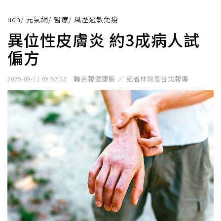
udn
/
元氣網
/
醫療
/
風溼過敏免疫
異位性皮膚炎 約3成病人試
偏方
聯合報健康版 ／ 記者林琮恩台北報導
2025-09-11 09:52:23