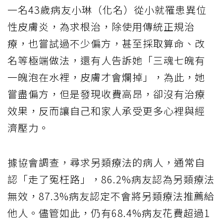
一名43歲病友小琳（化名）從小就罹患異位
性皮膚炎，為求根治，除使用傳統正規治
療，也嘗試過不少偏方，甚至採取算命、改
名等極端做法，還有人告訴她「三魂七魄有
一魄泡在水裡，皮膚才會爛掉」，為此，她
嘗盡偏方，但是發現收費高昂，卻沒有治療
效果，反而讓自己和家人承受更多心裡與經
濟壓力。
據協會調查，尋求另類療法的病人，通常自
認「走了冤枉路」，86.2%病友認為另類療法
無效，87.3%病友認定不會將另類療法推薦給
他人。儘管如此，仍有68.4%病友花費超過1