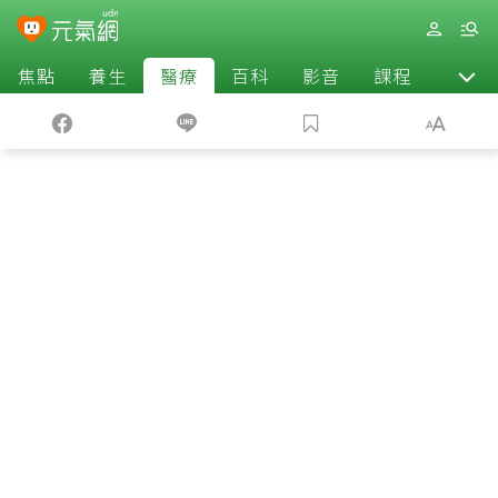
焦點
養生
醫療
百科
影音
課程
退休