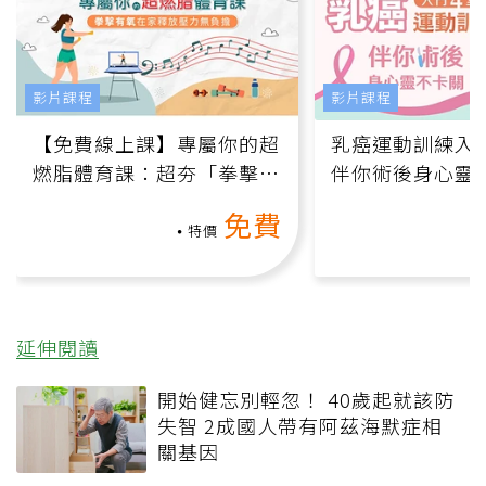
影片課程
影片課程
【免費線上課】專屬你的超
乳癌運動訓練入門
燃脂體育課：超夯「拳擊有
伴你術後身心靈
氧」高壓族在家釋放壓力無
上影音課）
免費
負擔
特價
延伸閱讀
開始健忘別輕忽！ 40歲起就該防
失智 2成國人帶有阿茲海默症相
關基因