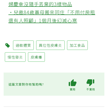
婦慶幸沒隨手丟棄的3樣物品
‧兒邀84歲寡母搬來同住「不用付房租
還有人照顧」1個月後幻滅心寒
過敏體質
異位性皮膚炎
加工食品
慢性發炎
皮膚癢
這篇文章對你有幫助嗎?
實用
不實用