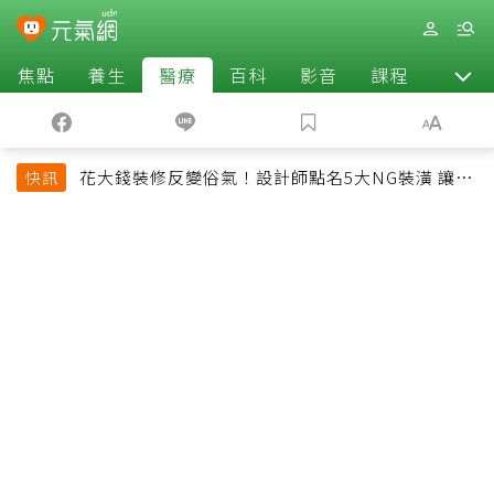
焦點
養生
醫療
百科
影音
課程
退休
花大錢裝修反變俗氣！設計師點名5大NG裝潢 讓客
快訊
廳顯得廉價又過時