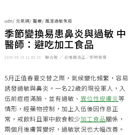
udn
/
元氣網
/
醫療
/
風溼過敏免疫
季節變換易患鼻炎與過敏 中
醫師：避吃加工食品
聯合報 ／ 記者簡浩正╱即時報導
2019-05-15 11:00:33
5月正值春夏交替之際，氣候變化頻繁，容易
誘發過敏與鼻炎。一名22歲的現役軍人，入
伍前痘痘滿臉、並有過敏、
異位性皮膚炎
等
情形，經藥物控制，加上入伍後因作息正
常，戒飲料且軍中飲食較少
加工食品
關係，
兩個月後膚質變好，過敏狀況也大幅改善。