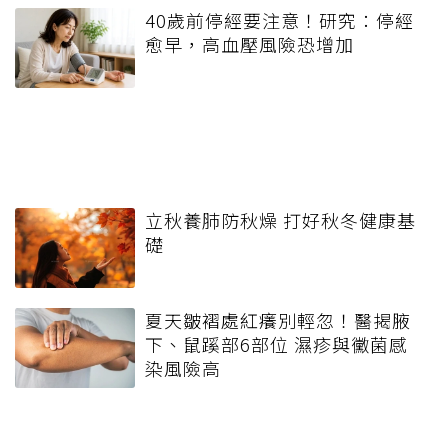
40歲前停經要注意！研究：停經
愈早，高血壓風險恐增加
立秋養肺防秋燥 打好秋冬健康基
礎
夏天皺褶處紅癢別輕忽！醫揭腋
下、鼠蹊部6部位 濕疹與黴菌感
染風險高