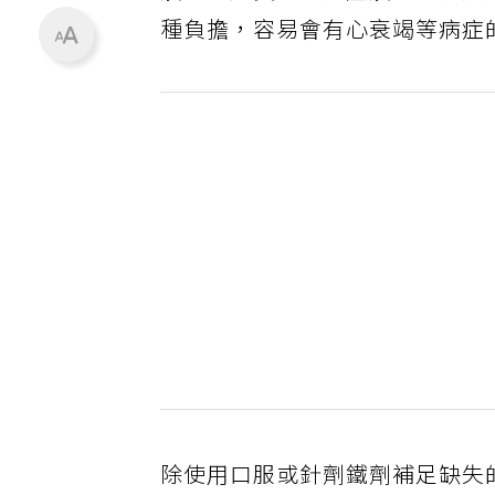
種負擔，容易會有心衰竭等病症
除使用口服或針劑鐵劑補足缺失