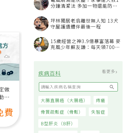
看更多
大家都在看
被認為無用的東西反幫了大忙！
50歲婦慶幸沒隨手丟棄的3樣物
品
電風扇滿是灰塵？家事達人教1
分鐘清潔法 多加一物還能防髒
汙附著
坪林獨居老翁離世無人知 13犬
守屋護遺體伴最後一程
15歲經營之神3.9億暴富落幕 麥
克風少年蘇友謙：每天領700元
過日子
定做
動、
也能
看更多
疾病百科
免費