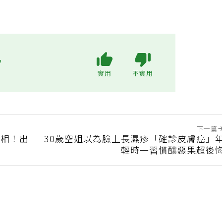
?
實用
不實用
下一篇
真相！出
30歲空姐以為臉上長濕疹「確診皮膚癌」
輕時一習慣釀惡果超後