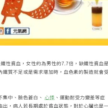
缺鐵性貧血，女性約為男性的7.7倍，缺鐵性貧血
內鐵質不足或是需求增加時，血色素的製造就會
不集中、臉色蒼白、
心悸
、運動耐受力變差等症
指出，病人若長期處於貧血狀態，對於心臟也是