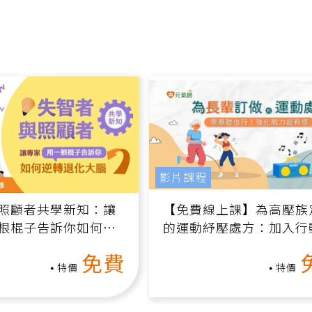
影片課程
照顧者共學新知：讓
【免費線上課】為高壓族
根棍子告訴你如何逆
的運動紓壓處方：加入行
腦（線上影音課）
增肌、互動元素，0基礎
免費
做！
特價
特價