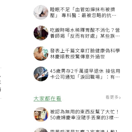
看更多
最新文章
睡眠不足「血管如擰抹布被擠
壓」 專科醫：最被忽略的抗老
方法
吃飯時喝水稀釋胃酸不消化？營
養師揭「反而有好處」某些族群
才要禁
年
發表上千篇文章打臉健康偽科學
悔
林慶順教授驚傳意外過世
45歲男存2千萬提早退休 接信用
卡公司通知「淚回職場」：有錢
也碰壁