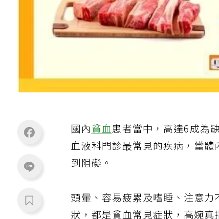
國內
貧血
患者當中，高達6成為
血液科門診最常見的疾病，當體
到阻礙。
頭暈、容易疲累及嗜睡、注意力
狀，都是貧血常見症狀，高婉真