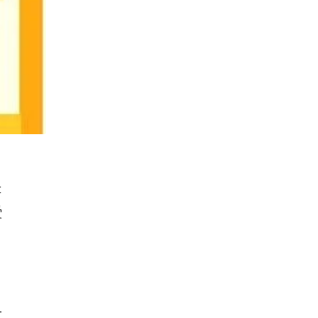
是
受
一