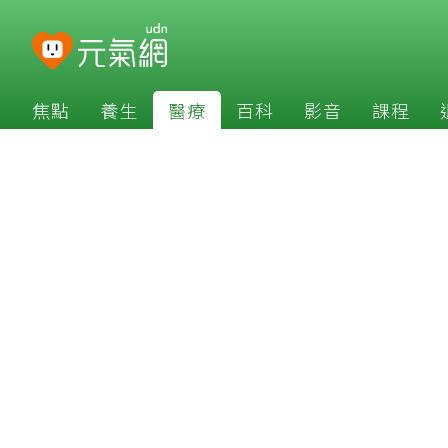
焦點
養生
醫療
百科
影音
課程