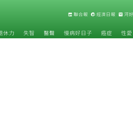
聯合報
經濟日報
河
退休力
失智
醫聲
慢病好日子
癌症
性愛