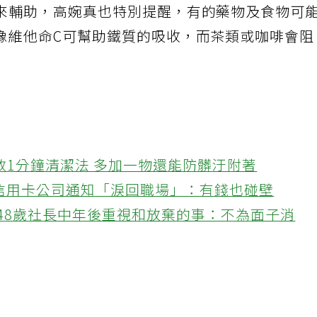
來輔助，高婉真也特別提醒，有的藥物及食物可
像維他命C可幫助鐵質的吸收，而茶類或咖啡會
教1分鐘清潔法 多加一物還能防髒汙附著
接信用卡公司通知「淚回職場」：有錢也碰壁
48歲社長中年後重視和放棄的事：不為面子消