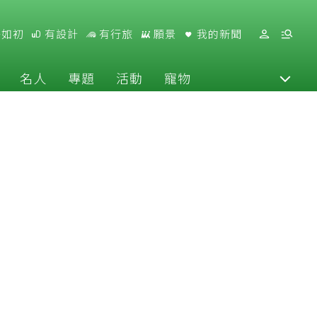
好如初
有設計
有行旅
願景
我的新聞
名人
專題
活動
寵物