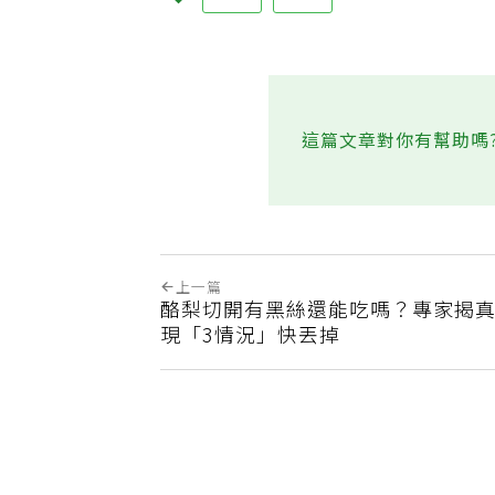
貧血
心悸
這篇文章對你有幫助嗎
上一篇
酪梨切開有黑絲還能吃嗎？專家揭
現「3情況」快丟掉