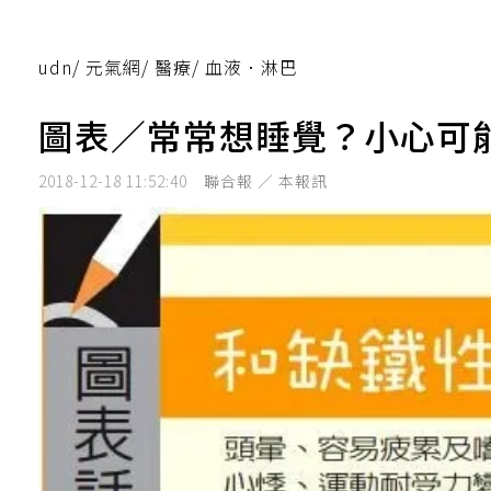
udn
/
元氣網
/
醫療
/
血液．淋巴
圖表／常常想睡覺？小心可
2018-12-18 11:52:40
聯合報 ／ 本報訊