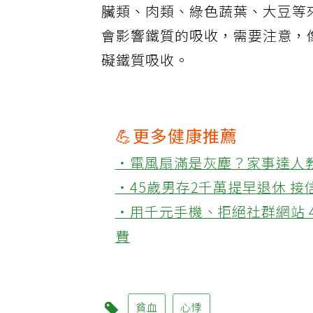
臟類、肉類、綠色蔬葉、大豆等
會影響鐵質的吸收，需要注意，
礙鐵質吸收。
💪更多健康推薦
‧電風扇滿是灰塵？家事達人
‧45歲男存2千萬提早退休 
‧用千元手機、拒絕社群網站 
費