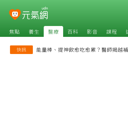
焦點
養生
醫療
百科
影音
課程
能量棒、提神飲愈吃愈累？醫師揭越
快訊