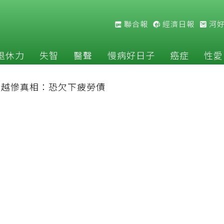
聯合報
經濟日報
河
退休力
失智
醫聲
慢病好日子
癌症
性愛
補越慘真相：恐欠下疲勞債