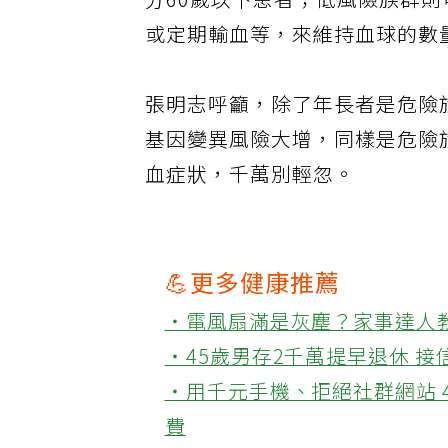
分60歲以下患者；低風險族群
或定期輸血等，來維持血球的數
張明志呼籲，除了年長者是危險
基因變異風險大增，同樣是危險
血症狀，千萬別輕忽。
💪更多健康推薦
‧電風扇滿是灰塵？家事達人
‧45歲男存2千萬提早退休 
‧用千元手機、拒絕社群網站 
費