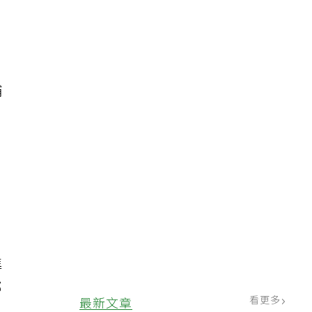
；
補
，
進
部
看更多
最新文章