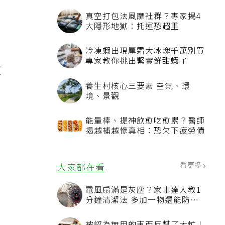
真空打包法風靡社群？專家揭4
大隱形地獄：托運恐超重
，
冷凍蝦出現厚霜大冰塊千萬別買
專家教你挑出緊實鮮甜蝦子
貧
養生村核心三要素 空氣、環
境、景觀
能量棒、提神飲愈吃愈累？醫師
揭越補越慘真相：恐欠下疲勞債
看更多
大家都在看
電風扇滿是灰塵？家事達人教1
分鐘清潔法 多加一物還能防髒
汙附著