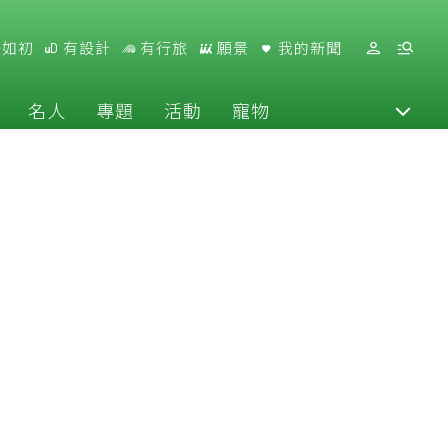
好如初
有設計
有行旅
願景
我的新聞
名人
專題
活動
寵物