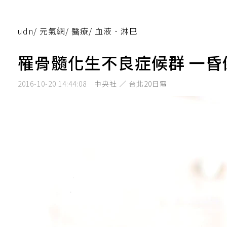
udn
/
元氣網
/
醫療
/
血液．淋巴
罹骨髓化生不良症候群 一昏
2016-10-20 14:44:08
中央社 ／ 台北20日電