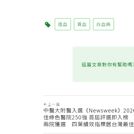
造血
貧血
白血病
這篇文章對你有幫助嗎
上一篇
中醫大附醫入選《Newsweek》20
佳綠色醫院250強 首屆評選即入榜
兩院獲選 四葉績效指標居台灣最