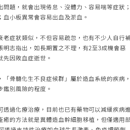
出問題，就會出現倦怠、沒體力、容易喘等症狀
；血小板異常會容易出血及淤血。
衰老症狀類似，不但容易疏忽，也有不少人自行
張明志指出，如長期置之不理，有2至3成機會惡
就先因敗血症逝世。
，「骨髓化生不良症候群」屬於造血系統的疾病
步鑑別風險的程度。
可透過化療治療，目前也已有藥物可以減緩疾病
痊癒的方法就是異體造血幹細胞移植，但僅適用