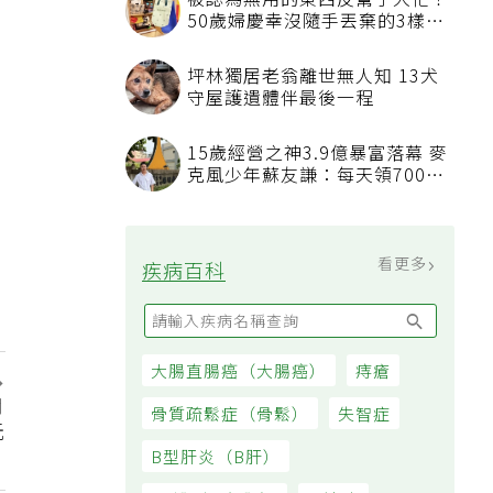
被認為無用的東西反幫了大忙！
50歲婦慶幸沒隨手丟棄的3樣物
品
坪林獨居老翁離世無人知 13犬
守屋護遺體伴最後一程
15歲經營之神3.9億暴富落幕 麥
克風少年蘇友謙：每天領700元
過日子
看更多
疾病百科
大腸直腸癌（大腸癌）
痔瘡
月
骨質疏鬆症（骨鬆）
失智症
元
B型肝炎（B肝）