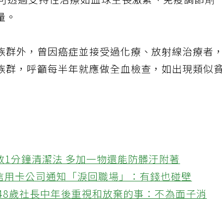
則可透過支持性治療如血球生長激素、免疫調節劑
量。
族群外，曾因癌症並接受過化療、放射線治療者
族群，呼籲每半年就應做全血檢查，如出現類似
教1分鐘清潔法 多加一物還能防髒汙附著
接信用卡公司通知「淚回職場」：有錢也碰壁
48歲社長中年後重視和放棄的事：不為面子消