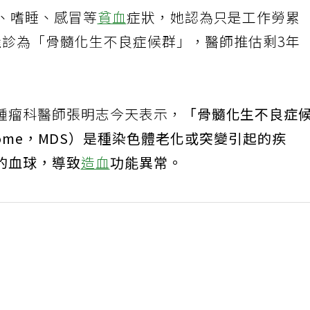
倦、嗜睡、感冒等
貧血
症狀，她認為只是工作勞累
確診為「骨髓化生不良症候群」，醫師推估剩3年
腫瘤科醫師張明志今天表示，
「骨髓化生不良症
Syndrome，MDS）是種染色體老化或突變引起的疾
的血球，導致
造血
功能異常。