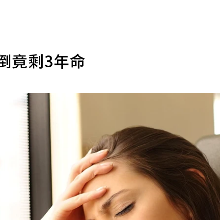
倒竟剩3年命