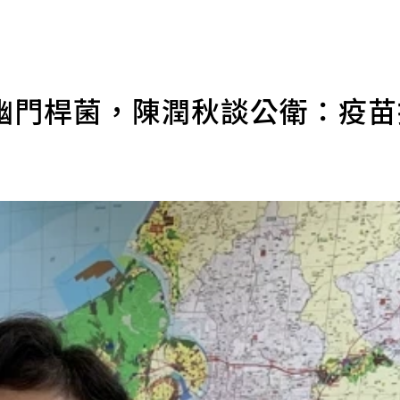
幽門桿菌，陳潤秋談公衛：疫