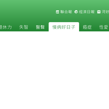
聯合報
經濟日報
河
退休力
失智
醫聲
慢病好日子
癌症
性愛