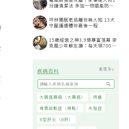
電風扇滿是灰塵？家事達人教1
分鐘清潔法 多加一物還能防髒
汙附著
坪林獨居老翁離世無人知 13犬
守屋護遺體伴最後一程
種
至
15歲經營之神3.9億暴富落幕 麥
克風少年蘇友謙：每天領700元
及
過日子
看更多
疾病百科
疫
力
大腸直腸癌（大腸癌）
痔瘡
到
骨質疏鬆症（骨鬆）
失智症
B型肝炎（B肝）