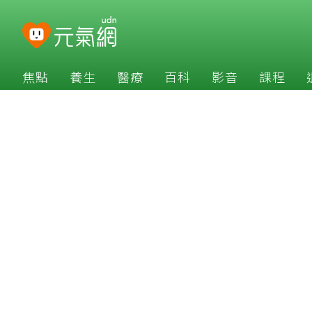
焦點
養生
醫療
百科
影音
課程