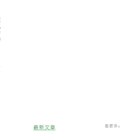
往
家
發
。
看更多
最新文章