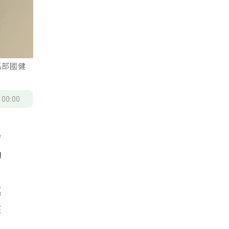
福部國健
/
00:00
力
的
奠
在