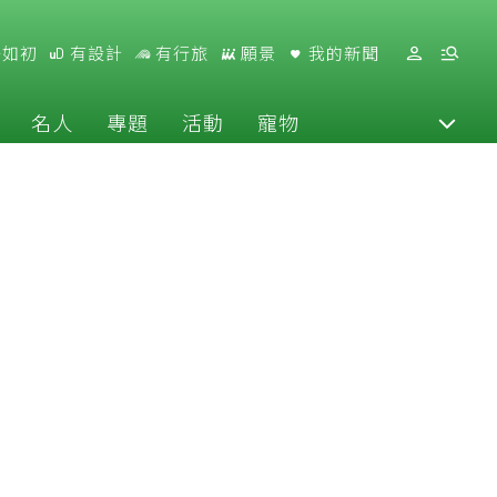
好如初
有設計
有行旅
願景
我的新聞
名人
專題
活動
寵物