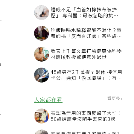
睡眠不足「血管如擰抹布被擠
壓」 專科醫：最被忽略的抗老
方法
吃飯時喝水稀釋胃酸不消化？營
養師揭「反而有好處」某些族群
才要禁
發表上千篇文章打臉健康偽科學
林慶順教授驚傳意外過世
幅
45歲男存2千萬提早退休 接信用
卡公司通知「淚回職場」：有錢
衛
也碰壁
看更多
大家都在看
被認為無用的東西反幫了大忙！
前
50歲婦慶幸沒隨手丟棄的3樣物
品