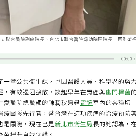
市立聯合醫院副總院長、台北市聯合醫院婦幼院區院長，再到衛
00:00
了一堂公共衛生課，也因醫護人員、科學界的努
徑，有效遏阻擴散，談起早年在胃癌與
幽門桿菌
仁愛醫院總醫師的陳潤秋遍尋
胃鏡
室內的各種切
醫療團隊先行者，替台灣在這項疾病的治療預防
也是關鍵，現在已是
新北市衛生局
長的她認為，