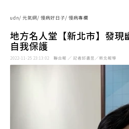
udn
/
元氣網
/
慢病好日子
/
慢病專欄
地方名人堂【新北市】發現
自我保護
2022-11-25 23:13:02
聯合報 ／ 記者邱書昱／新北報導