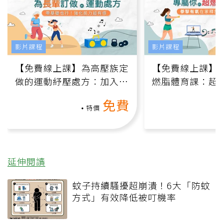
影片課程
影片課程
【免費線上課】為高壓族定
【免費線上課】
做的運動紓壓處方：加入行
燃脂體育課：超
動、增肌、互動元素，0基
氧」高壓族在家
免費
礎也能做！
負擔
特價
延伸閱讀
蚊子持續騷擾超崩潰！6大「防蚊
方式」有效降低被叮機率