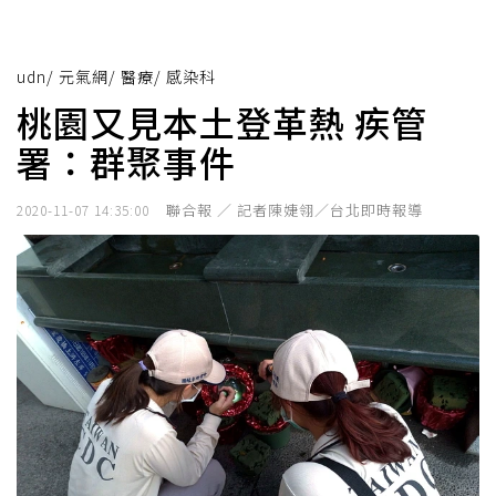
udn
/
元氣網
/
醫療
/
感染科
桃園又見本土登革熱 疾管
署：群聚事件
聯合報 ／ 記者陳婕翎／台北即時報導
2020-11-07 14:35:00