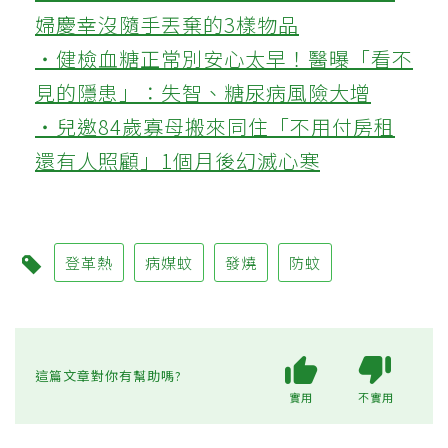
婦慶幸沒隨手丟棄的3樣物品
‧健檢血糖正常別安心太早！醫曝「看不
見的隱患」：失智、糖尿病風險大增
‧兒邀84歲寡母搬來同住「不用付房租
還有人照顧」1個月後幻滅心寒
登革熱
病媒蚊
發燒
防蚊
這篇文章對你有幫助嗎?
實用
不實用