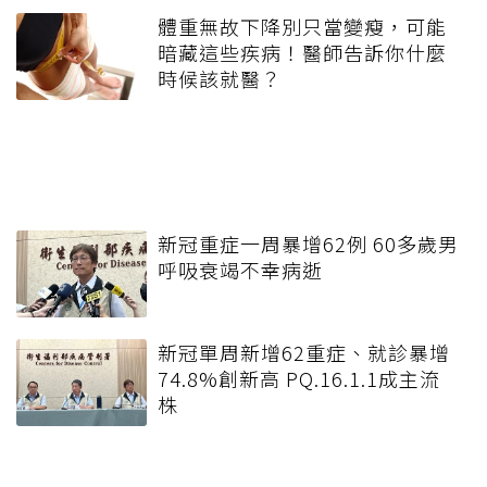
體重無故下降別只當變瘦，可能
暗藏這些疾病！醫師告訴你什麼
時候該就醫？
新冠重症一周暴增62例 60多歲男
呼吸衰竭不幸病逝
新冠單周新增62重症、就診暴增
74.8%創新高 PQ.16.1.1成主流
株