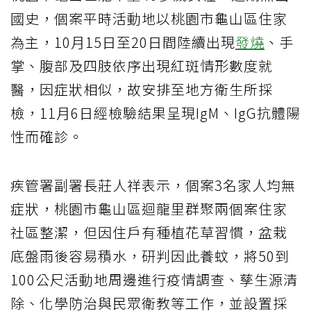
國史，個案平時活動地以桃園市龜山區住家
為主，10月15日至20日間陸續出現
發燒
、手
掌、腹部及四肢依序出現紅斑情形數度就
醫，因症狀相似，故安排至地方衛生所採
檢，11月6日經檢驗結果呈現IgM、IgG抗體陽
性而確診。
疾管署副署長莊人祥表示，個案3名家人均無
症狀，桃園市龜山區迴龍里群聚兩個案住家
社區整潔，但因住戶有種植花草習慣，盆栽
底盤雨後容易積水，研判因此養蚊，將50到
100公尺活動地周邊進行疫情調查、孳生源清
除、化學防治與民眾衛教等工作，並設置採