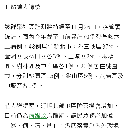
血站擴大篩檢。
該群聚社區監測將持續至11月26日，疾管署
統計，國內今年截至目前累計70例登革熱本
土病例，48例居住新北市，為三峽區37例、
蘆洲區及林口區各3例、土城區2例、板橋
區、樹林區及中和區各1例，22例居住桃園
市，分別桃園區15例、龜山區5例、八德區及
中壢區各1例。
莊人祥提醒，近期北部地區降雨機會增加，
目前仍為
病媒蚊
活躍期，請民眾務必加強
「巡、倒、清、刷」，澈底落實戶內外環境