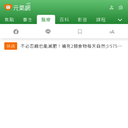
焦點
養生
醫療
百科
影音
課程
退休
不必忍餓也能減肥！補充2類食物每天自然少575大
快訊
卡「還能吃飽飽的」