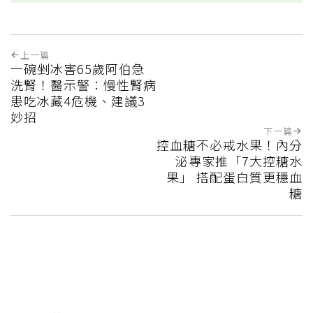
上一篇
一碗剉冰害65歲阿伯急
洗腎！醫示警：慢性腎病
患吃冰藏4危機、建議3
妙招
下一篇
控血糖不必戒水果！內分
泌專家推「7大控糖水
果」 搭配蛋白質更穩血
糖