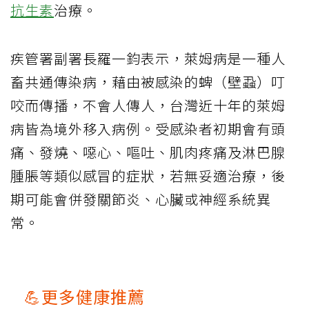
抗生素
治療。
疾管署副署長羅一鈞表示，萊姆病是一種人
畜共通傳染病，藉由被感染的蜱（壁蝨）叮
咬而傳播，不會人傳人，台灣近十年的萊姆
病皆為境外移入病例。受感染者初期會有頭
痛、發燒、噁心、嘔吐、肌肉疼痛及淋巴腺
腫脹等類似感冒的症狀，若無妥適治療，後
期可能會併發關節炎、心臟或神經系統異
常。
💪更多健康推薦