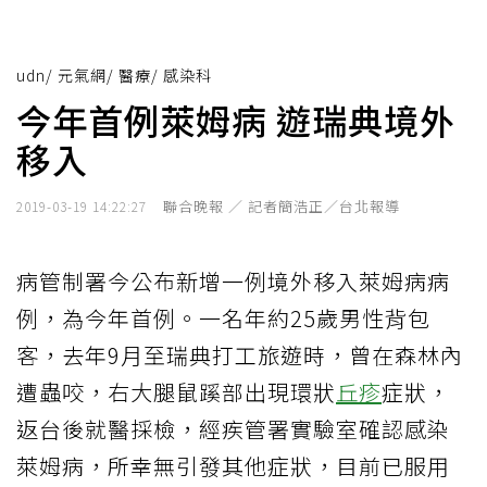
udn
/
元氣網
/
醫療
/
感染科
今年首例萊姆病 遊瑞典境外
移入
聯合晚報 ／ 記者簡浩正／台北報導
2019-03-19 14:22:27
病管制署今公布新增一例境外移入萊姆病病
例，為今年首例。一名年約25歲男性背包
客，去年9月至瑞典打工旅遊時，曾在森林內
遭蟲咬，右大腿鼠蹊部出現環狀
丘疹
症狀，
返台後就醫採檢，經疾管署實驗室確認感染
萊姆病，所幸無引發其他症狀，目前已服用