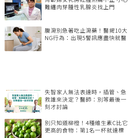
難纏肉芽腫性乳腺炎找上門
腹瀉別急著吃止瀉藥！醫揭10大
NG行為：出現5警訊應盡快就醫
失智家人無法表達時，插管、急
救誰來決定？醫師：別等最後一
刻才討論
別只知道柳橙！4種維生素C比它
更高的食物：第1名一杯就達標