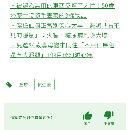
‧被認為無用的東西反幫了大忙！50歲
婦慶幸沒隨手丟棄的3樣物品
‧健檢血糖正常別安心太早！醫曝「看不
見的隱患」：失智、糖尿病風險大增
‧兒邀84歲寡母搬來同住「不用付房租
還有人照顧」1個月後幻滅心寒
丘疹
抗生素
這篇文章對你有幫助嗎?
實用
不實用