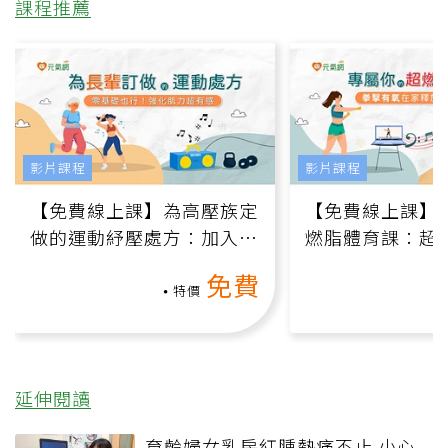
課程推薦
影片課程
影片課程
【免費線上課】為高壓族定
【免費線上課】
做的運動紓壓處方：加入行
燃脂體育課：超
動、增肌、互動元素，0基
氧」高壓族在家
免費
礎也能做！
負擔
特價
延伸閱讀
育齡婦女乳房紅腫熱痛不止 小心