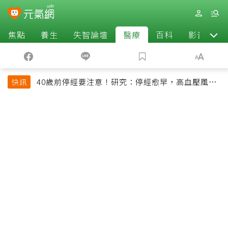
焦點
養生
失智論壇
醫療
百科
影音
40歲前停經要注意！研究：停經愈早，高血壓風險
快訊
恐增加