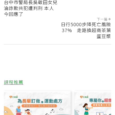
台中市警局長吳敬田女兒
淪詐欺共犯遭判刑 本人
今回應了
下一篇
日行5000步降死亡風險
37% 走路換超商茶葉
蛋豆漿
課程推薦