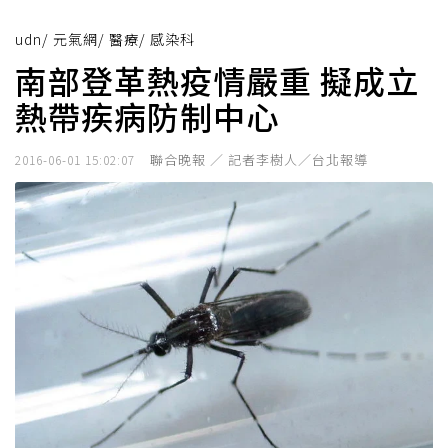
udn
/
元氣網
/
醫療
/
感染科
南部登革熱疫情嚴重 擬成立
熱帶疾病防制中心
聯合晚報 ／ 記者李樹人／台北報導
2016-06-01 15:02:07