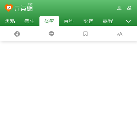
焦點
養生
醫療
百科
影音
課程
退休