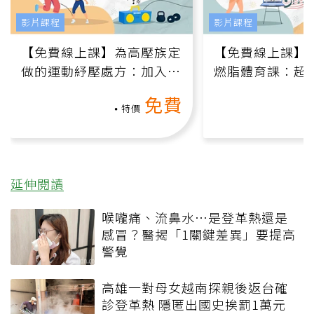
影片課程
影片課程
【免費線上課】為高壓族定
【免費線上課】
做的運動紓壓處方：加入行
燃脂體育課：超
動、增肌、互動元素，0基
氧」高壓族在家
免費
礎也能做！
負擔
特價
延伸閱讀
喉嚨痛、流鼻水⋯是登革熱還是
感冒？醫揭「1關鍵差異」要提高
警覺
高雄一對母女越南探親後返台確
診登革熱 隱匿出國史挨罰1萬元