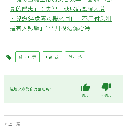
見的隱患」：失智、糖尿病風險大增
‧兒邀84歲寡母搬來同住「不用付房租
還有人照顧」1個月後幻滅心寒
茲卡病毒
病媒蚊
登革熱
這篇文章對你有幫助嗎?
實用
不實用
上一篇