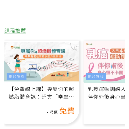
課程推薦
影片課程
影片課程
【免費線上課】專屬你的超
乳癌運動訓練入門
燃脂體育課：超夯「拳擊有
伴你術後身心靈
氧」高壓族在家釋放壓力無
上影音課）
免費
負擔
特價