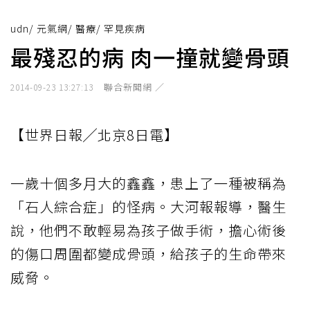
udn
/
元氣網
/
醫療
/
罕見疾病
最殘忍的病 肉一撞就變骨頭
聯合新聞網 ／
2014-09-23 13:27:13
【世界日報╱北京8日電】
一歲十個多月大的鑫鑫，患上了一種被稱為
「石人綜合症」的怪病。大河報報導，醫生
說，他們不敢輕易為孩子做手術，擔心術後
的傷口周圍都變成骨頭，給孩子的生命帶來
威脅。