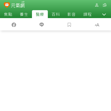
焦點
養生
醫療
百科
影音
課程
退休