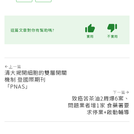
這篇文章對你有幫助嗎?
實用
不實用
上一篇
清大揭開細胞的雙層開關
機制 登國際期刊
「PNAS」
下一篇
致癌苦茶油2周爆6案、
問題業者增1家 食藥署要
求停業+啟動輔導