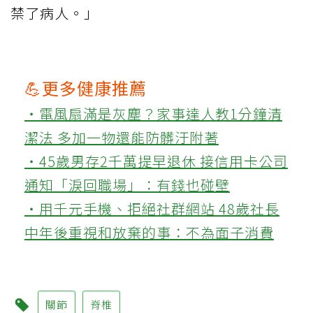
禁了病人。」
💪更多健康推薦
‧電風扇滿是灰塵？家事達人教1分鐘清
潔法 多加一物還能防髒汙附著
‧45歲男存2千萬提早退休 接信用卡公司
通知「淚回職場」：有錢也碰壁
‧用千元手機、拒絕社群網站 48歲社長
中年後重視和放棄的事：不為面子消費
關節
脊椎