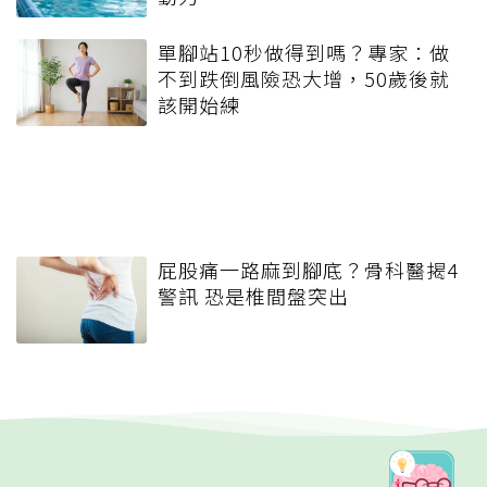
單腳站10秒做得到嗎？專家：做
不到跌倒風險恐大增，50歲後就
該開始練
屁股痛一路麻到腳底？骨科醫揭4
警訊 恐是椎間盤突出