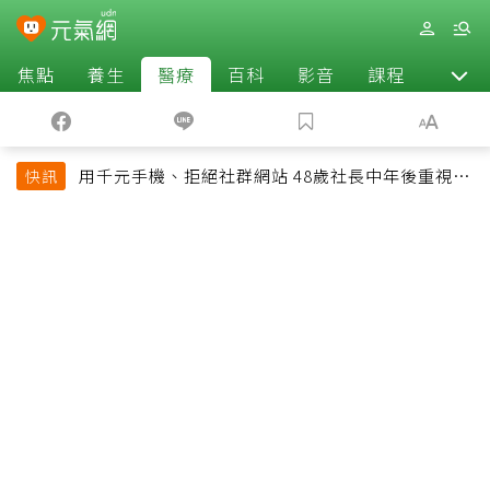
焦點
養生
醫療
百科
影音
課程
退休
用千元手機、拒絕社群網站 48歲社長中年後重視和
快訊
放棄的事：不為面子消費