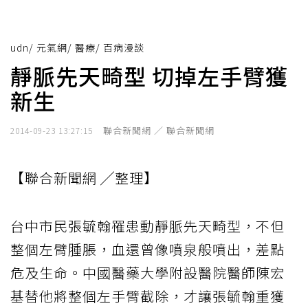
udn
/
元氣網
/
醫療
/
百病漫談
靜脈先天畸型 切掉左手臂獲
新生
聯合新聞網 ／ 聯合新聞網
2014-09-23 13:27:15
【聯合新聞網 ╱整理】
台中市民張毓翰罹患動靜脈先天畸型，不但
整個左臂腫脹，血還曾像噴泉般噴出，差點
危及生命。中國醫藥大學附設醫院醫師陳宏
基替他將整個左手臂截除，才讓張毓翰重獲