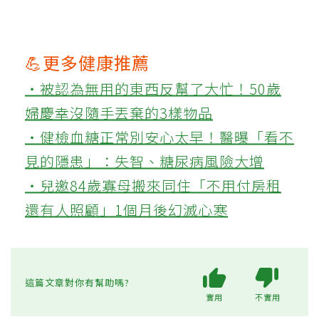
💪更多健康推薦
‧被認為無用的東西反幫了大忙！50歲
婦慶幸沒隨手丟棄的3樣物品
‧健檢血糖正常別安心太早！醫曝「看不
見的隱患」：失智、糖尿病風險大增
‧兒邀84歲寡母搬來同住「不用付房租
還有人照顧」1個月後幻滅心寒
這篇文章對你有幫助嗎?
實用
不實用