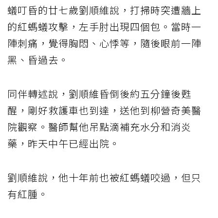
蟻叮昏的廿七歲劉順維說，打掃時突遭牆上
的紅螞蟻攻擊，左手肘出現四個包。當時一
陣刺痛，覺得胸悶、心悸等，隨後眼前一陣
黑、昏過去。
同伴轉述說，劉順維昏倒後約五分鐘後甦
醒，剛好救護車也到達，送他到柳營奇美醫
院觀察。醫師幫他吊點滴補充水分和消炎
藥，昨天中午已經出院。
劉順維說，他十年前也被紅螞蟻咬過，但只
有紅腫。