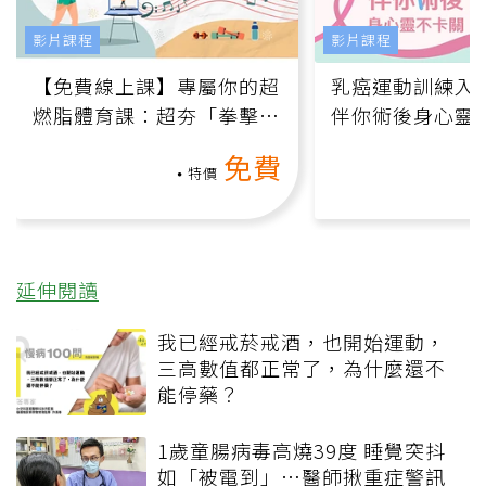
影片課程
影片課程
【免費線上課】專屬你的超
乳癌運動訓練入門
燃脂體育課：超夯「拳擊有
伴你術後身心靈
氧」高壓族在家釋放壓力無
上影音課）
免費
負擔
特價
延伸閱讀
我已經戒菸戒酒，也開始運動，
三高數值都正常了，為什麼還不
能停藥？
1歲童腸病毒高燒39度 睡覺突抖
如「被電到」…醫師揪重症警訊