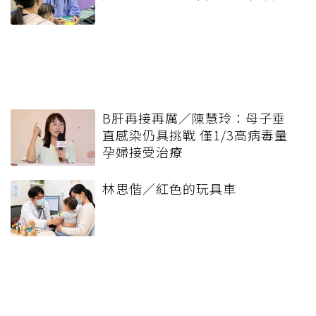
B肝再接再厲／陳慧玲：母子垂
直感染仍具挑戰 僅1/3高病毒量
孕婦接受治療
林思偕／紅色的玩具車