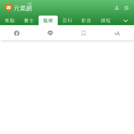
焦點
養生
醫療
百科
影音
課程
退休