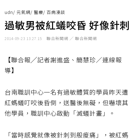
udn
/
元氣網
/
醫療
/
百病漫談
過敏男被紅蟻咬昏 好像針刺
聯合新聞網 ／ 聯合新聞網
2014-09-23 13:27:15
【聯合報╱記者謝進盛、簡慧珍／連線報
導】
台南職訓中心一名有過敏體質的學員昨天遭
紅螞蟻叮咬後昏倒，送醫後無礙，但嚇壞其
他學員，職訓中心啟動「滅蟻計畫」。
「當時感覺就像被針刺到般痠痛」，被紅螞