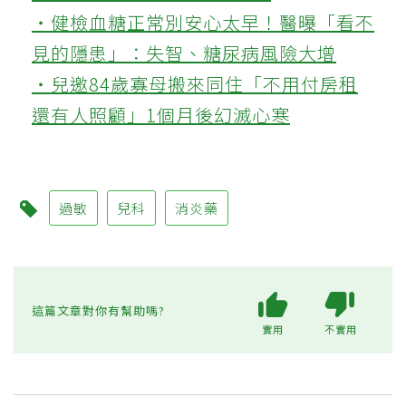
‧健檢血糖正常別安心太早！醫曝「看不
見的隱患」：失智、糖尿病風險大增
‧兒邀84歲寡母搬來同住「不用付房租
還有人照顧」1個月後幻滅心寒
過敏
兒科
消炎藥
這篇文章對你有幫助嗎?
實用
不實用