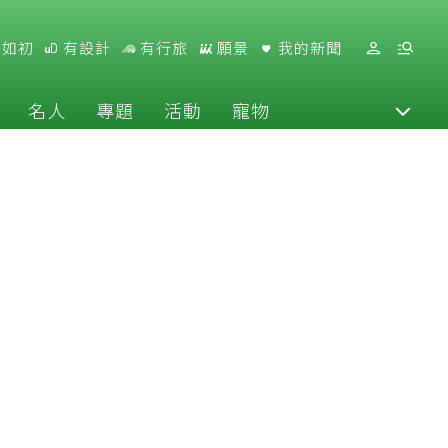
好如初
有設計
有行旅
願景
我的新聞
名人
專題
活動
寵物