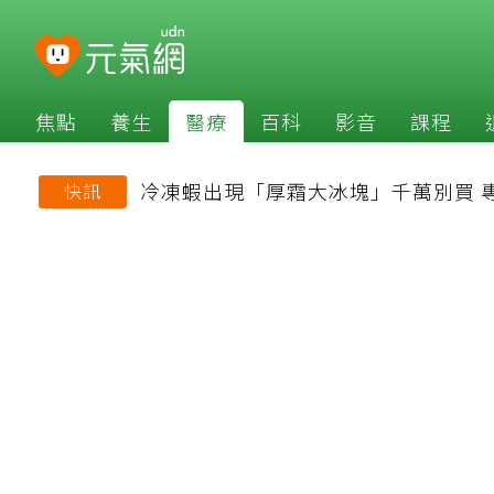
焦點
養生
醫療
百科
影音
課程
冷凍蝦出現「厚霜大冰塊」千萬別買 
快訊