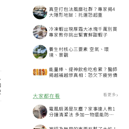
真空打包法風靡社群？專家揭4
大隱形地獄：托運恐超重
冷凍蝦出現厚霜大冰塊千萬別買
專家教你挑出緊實鮮甜蝦子
養生村核心三要素 空氣、環
境、景觀
能量棒、提神飲愈吃愈累？醫師
揭越補越慘真相：恐欠下疲勞債
知
壁
看更多
大家都在看
電風扇滿是灰塵？家事達人教1
分鐘清潔法 多加一物還能防髒
汙附著