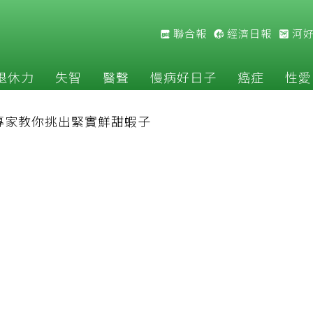
聯合報
經濟日報
河
退休力
失智
醫聲
慢病好日子
癌症
性愛
專家教你挑出緊實鮮甜蝦子