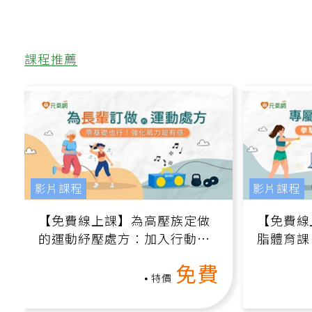
課程推薦
影片課程
影片課程
【免費線上課】為高壓族定做
【免費線
的運動紓壓處方：加入行動、
脂體育課
增肌、互動元素，0基礎也能
高壓族在
免費
做！
特價