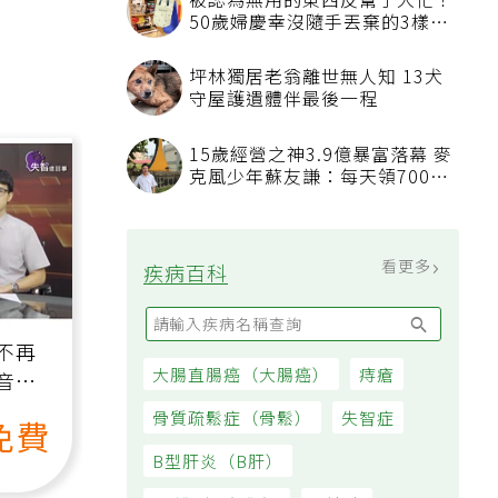
被認為無用的東西反幫了大忙！
50歲婦慶幸沒隨手丟棄的3樣物
品
坪林獨居老翁離世無人知 13犬
守屋護遺體伴最後一程
15歲經營之神3.9億暴富落幕 麥
克風少年蘇友謙：每天領700元
過日子
看更多
疾病百科
不再
大腸直腸癌（大腸癌）
痔瘡
音
骨質疏鬆症（骨鬆）
失智症
免費
B型肝炎（B肝）