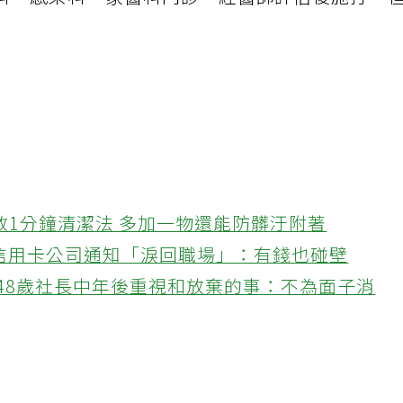
科、感染科、家醫科門診，經醫師評估後施打，
教1分鐘清潔法 多加一物還能防髒汙附著
接信用卡公司通知「淚回職場」：有錢也碰壁
48歲社長中年後重視和放棄的事：不為面子消