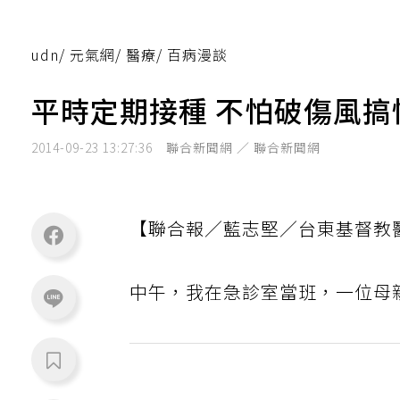
udn
/
元氣網
/
醫療
/
百病漫談
平時定期接種 不怕破傷風搞
2014-09-23 13:27:36
聯合新聞網 ／ 聯合新聞網
【聯合報／藍志堅／台東基督教
中午，我在急診室當班，一位母