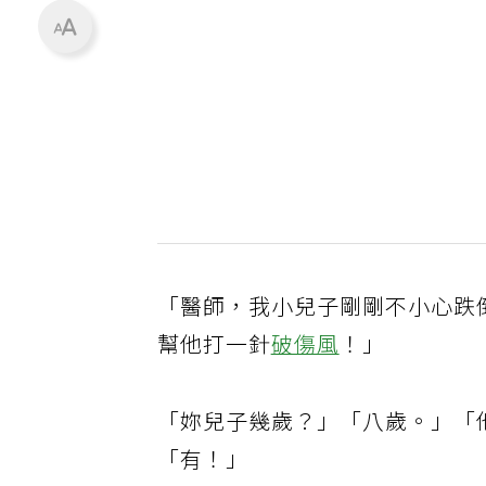
「醫師，我小兒子剛剛不小心跌
幫他打一針
破傷風
！」
「妳兒子幾歲？」「八歲。」「
「有！」