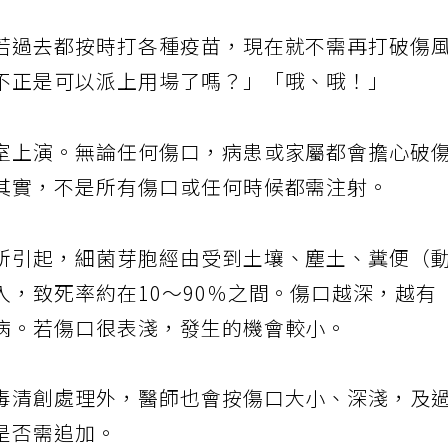
若過去都按時打各種疫苗，現在就不需再打破傷
不正是可以派上用場了嗎？」「哦、哦！」
室上演。無論任何傷口，病患或家屬都會擔心破
其實，不是所有傷口或任何時候都需注射。
所引起，細菌芽胞經由受到土壤、塵土、糞便（
，致死率約在10～90％之間。傷口越深，越有
病。若傷口很表淺，發生的機會較小。
毒清創處理外，醫師也會按傷口大小、深淺，及
是否需追加。