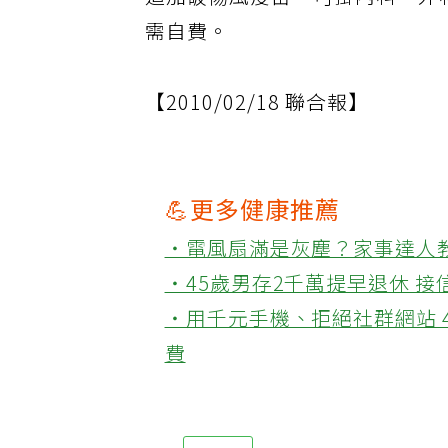
追加破傷風疫苗，可掛內科、外
需自費。
【2010/02/18 聯合報】
💪更多健康推薦
‧電風扇滿是灰塵？家事達人
‧45歲男存2千萬提早退休 
‧用千元手機、拒絕社群網站 
費