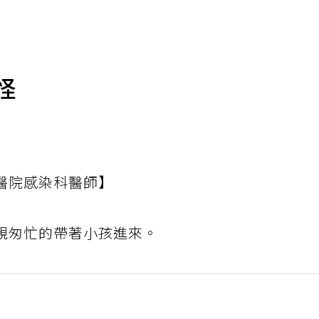
怪
醫院感染科醫師】
親匆忙的帶著小孩進來。