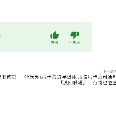
?
實用
不實用
下一篇
慶順教授
45歲男存2千萬提早退休 接信用卡公司通
「淚回職場」：有錢也碰