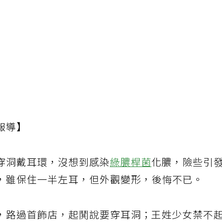
報導】
穿洞戴耳環，沒想到感染
綠膿桿菌
化膿，險些引
，雖保住一半左耳，但外觀變形，後悔不已。
，路過首飾店，起鬨說要穿耳洞；王姓少女禁不