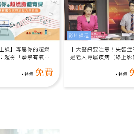
影片課程
上課】專屬你的超燃
十大警訊要注意！失智症
：超夯「拳擊有氧」
是老人專屬疾病（線上影
家釋放壓力無負擔
課）
免費
特價
特價