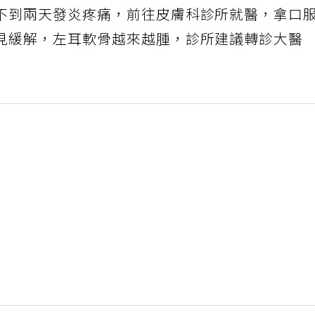
不到兩天發炎疼痛，前往皮膚科診所就醫，拿口
見緩解，左耳軟骨越來越腫，診所建議轉診大醫