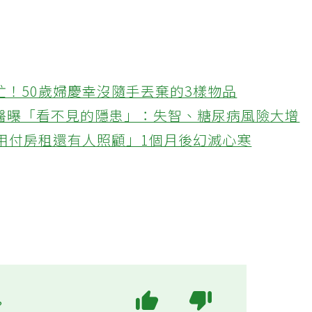
忙！50歲婦慶幸沒隨手丟棄的3樣物品
醫曝「看不見的隱患」：失智、糖尿病風險大增
不用付房租還有人照顧」1個月後幻滅心寒