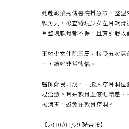
她赴彰濱秀傳醫院掛急診，整型
顆魚丸，檢查發現少女左耳軟骨
耳整塊軟骨都不保，且有引發敗
王姓少女住院三周，接受五次清
一，讓她非常懊惱。
醫師鄭良珊說，一般人穿耳洞位
易治癒。耳朵軟骨血液循環差，
械消毒，避免在軟骨穿洞。
【2010/01/29 聯合報】