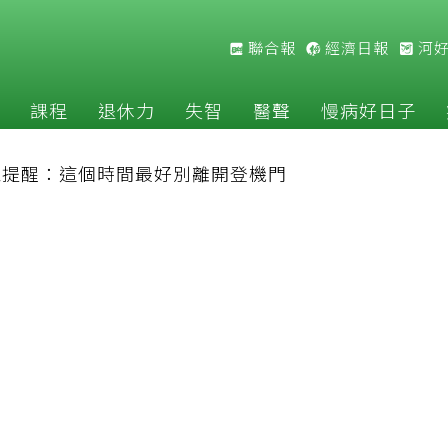
聯合報
經濟日報
河
課程
退休力
失智
醫聲
慢病好日子
家提醒：這個時間最好別離開登機門