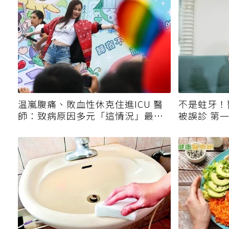
温嵐腹痛、敗血性休克住進ICU 醫
不是蛀牙！
師：致病原因多元「這情況」最危
被誤診 第
險