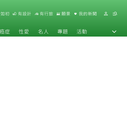
好如初
有設計
有行旅
願景
我的新聞
癌症
性愛
名人
專題
活動