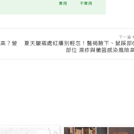
?
實用
不實用
下一篇
過高？營
夏天皺褶處紅癢別輕忽！醫揭腋下、鼠蹊部
部位 濕疹與黴菌感染風險