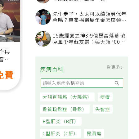
守屋護遺體伴最後一程
先生走了，太太可以續領勞保年
金嗎？專家揭遺屬年金怎麼領，
看順位還要看資格
15歲經營之神3.9億暴富落幕 麥
克風少年蘇友謙：每天領700元
過日子
不再
音
看更多
疾病百科
免費
大腸直腸癌（大腸癌）
痔瘡
骨質疏鬆症（骨鬆）
失智症
B型肝炎（B肝）
C型肝炎（C肝）
胃潰瘍