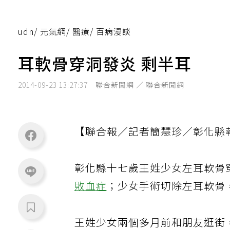
udn
/
元氣網
/
醫療
/
百病漫談
耳軟骨穿洞發炎 剩半耳
2014-09-23 13:27:37
聯合新聞網 ／ 聯合新聞網
【聯合報／記者簡慧珍／彰化縣
彰化縣十七歲王姓少女左耳軟骨
敗血症
；少女手術切除左耳軟骨
王姓少女兩個多月前和朋友逛街