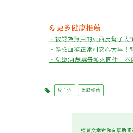
💪更多健康推薦
‧被認為無用的東西反幫了大
‧健檢血糖正常別安心太早！
‧兒邀84歲寡母搬來同住「
敗血症
綠膿桿菌