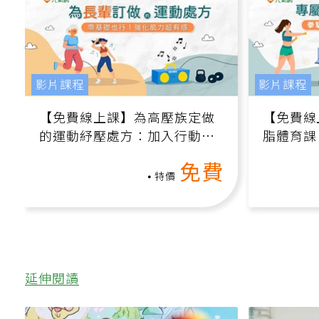
影片課程
影片課程
【免費線上課】為高壓族定做
【免費線
的運動紓壓處方：加入行動、
脂體育課
增肌、互動元素，0基礎也能
高壓族在
免費
做！
特價
延伸閱讀