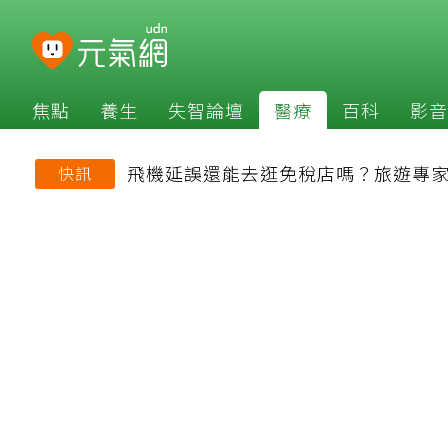
焦點
養生
失智論壇
醫療
百科
影音
飛機延誤還能去逛免稅店嗎？旅遊專
快訊