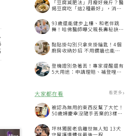
「豆腐減肥法」月瘦好幾斤？醫
揭豆腐吃「這2種最好」，消脹
氣有妙招
93歲還能健步上樓、和老伴跳
舞！哈佛醫師曝父親長壽秘訣：
沒吃保健品也不追養生潮
6
黏貼掛勾別只拿來掛鑰匙！4個
高
廚房收納妙招 不用鑽牆也能省
空間
登機證別急著丟！專家提醒還有
5大用途：申請理賠、補登哩程
都用得到
看更多
大家都在看
被認為無用的東西反幫了大忙！
50歲婦慶幸沒隨手丟棄的3樣物
品
坪林獨居老翁離世無人知 13犬