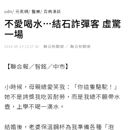
udn
/
元氣網
/
醫療
/
百病漫談
不愛喝水…結石詐彈客 虛驚
一場
聯合新聞網 ／ 聯合新聞網
2014-09-23 13:27:42
【聯合報／智銘／中市】
小時候，母親總愛笑我：「你這隻駱駝！」
她不是誇獎我吃苦耐勞，而是我總不願帶水
壺，上學不喝一滴水。
結婚後，老婆保溫鋼杯為我準備各種「泡