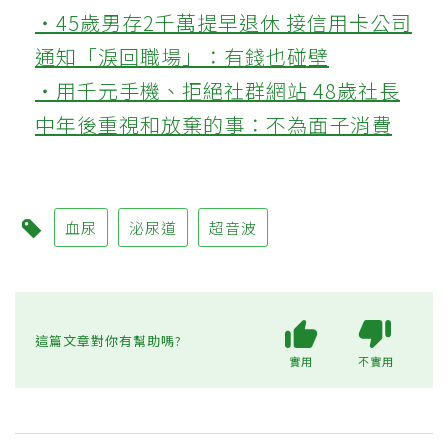
‧45歲男存2千萬提早退休 接信用卡公司
通知「淚回職場」：有錢也碰壁
‧用千元手機、拒絕社群網站 48歲社長
中年後重視和放棄的事：不為面子消費
血尿
泌尿道
超音波
這篇文章對你有幫助嗎?
實用
不實用