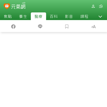
焦點
養生
醫療
百科
影音
課程
退休