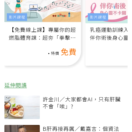
影片課程
影片課程
【免費線上課】專屬你的超
乳癌運動訓練入門
燃脂體育課：超夯「拳擊有
伴你術後身心靈
氧」高壓族在家釋放壓力無
上影音課）
免費
負擔
特價
延伸閱讀
許金川／大家都會AI，只有肝臟
不會「唉」?
B肝再接再厲／戴嘉言：個資法