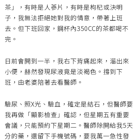
茶」，有時是人蔘片，有時是枸杞或決明
子，我無法拒絕她對我的情意，帶著上班
去。但下班回家，鋼杯內350CC的茶都喝不
完。
日前會開到一半，我右下背痛起來，溜出來
小便，赫然發現尿液竟是淡褐色。撐到下
班，由老婆陪著去看醫師。
驗尿、照X光、驗血，確定是結石，但醫師要
我再做「顯影檢查」確認，但星期五有重要
會議，只能預約下星期二。醫師除開給我5天
分的藥，還留下手機號碼，要我萬一急性發