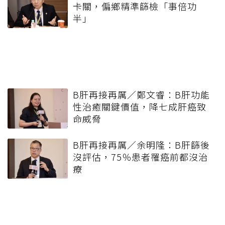
卡關，偏鄉精準篩檢「事倍功
半」
B肝再接再厲／鄭文睿：B肝功能
性治癒關鍵價值，降七成肝癌致
命威脅
B肝再接再厲／余明隆：B肝篩後
沒評估，75％患者罹癌前都沒治
療