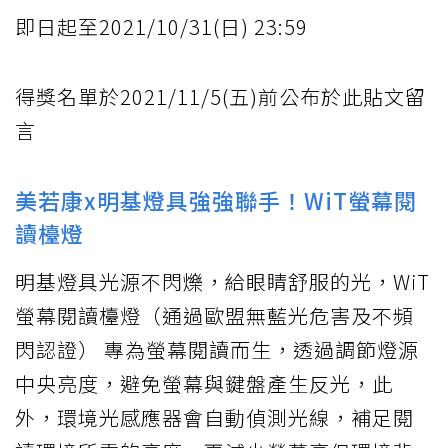
即日起至2021/10/31(日) 23:59
得獎名單於2021/11/5(五)前公布於此貼文留
言
美若康x明基燈具強強聯手！WiT螢幕閱
讀檯燈
明基燈具光源不閃爍，給眼睛舒服的光，WiT
螢幕閱讀檯燈（通過歐盟無藍光危害及不頻
閃認證） 專為螢幕閱讀而生，透過調節燈源
中央亮度，避免螢幕與鍵盤產生反光，此
外，環境光感應器會自動偵測光線，補足閱