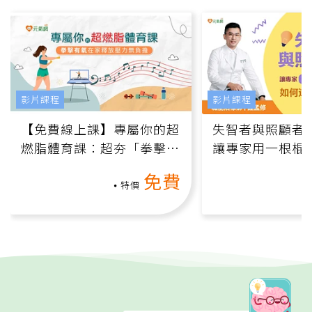
影片課程
影片課程
【免費線上課】專屬你的超
失智者與照顧者
燃脂體育課：超夯「拳擊有
讓專家用一根棍
氧」高壓族在家釋放壓力無
何逆轉退化大腦
免費
負擔
課）
特價