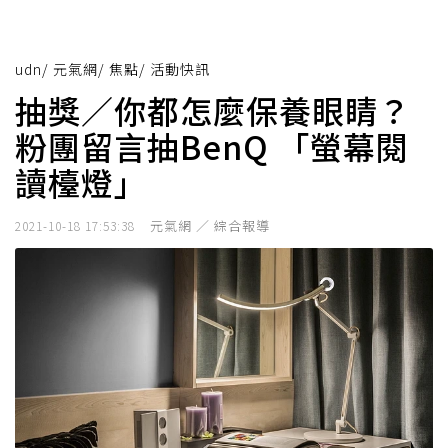
udn
/
元氣網
/
焦點
/
活動快訊
抽獎／你都怎麼保養眼睛？
粉團留言抽BenQ 「螢幕閱
讀檯燈」
元氣網 ／ 綜合報導
2021-10-18 17:53:38