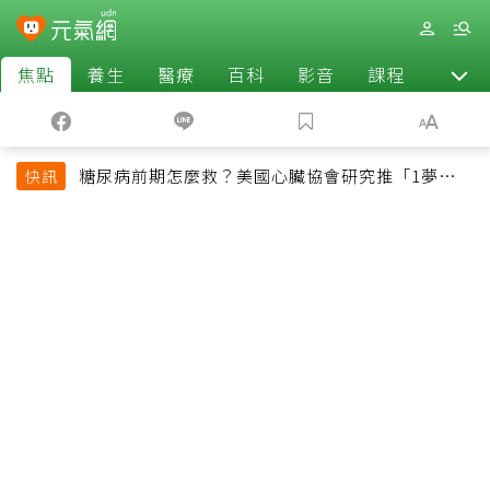
焦點
養生
醫療
百科
影音
課程
退休
糖尿病前期怎麼救？美國心臟協會研究推「1夢幻水
快訊
果組合」 酪梨加它改善血管功能