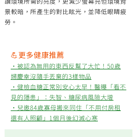
讀環境所需的亮度，更減少螢幕亮但環境背
景較暗，所產生的對比眩光，並降低眼睛疲
勞。
💪更多健康推薦
‧被認為無用的東西反幫了大忙！50歲
婦慶幸沒隨手丟棄的3樣物品
‧健檢血糖正常別安心太早！醫曝「看不
見的隱患」：失智、糖尿病風險大增
‧兒邀84歲寡母搬來同住「不用付房租
還有人照顧」1個月後幻滅心寒