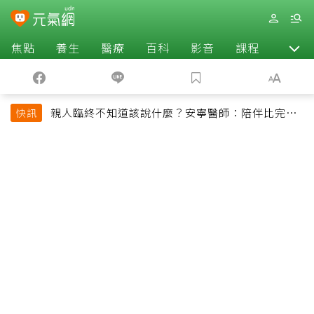
焦點
養生
醫療
百科
影音
課程
退休
親人臨終不知道該說什麼？安寧醫師：陪伴比完美
快訊
告別更重要，4句話值得及早說出口