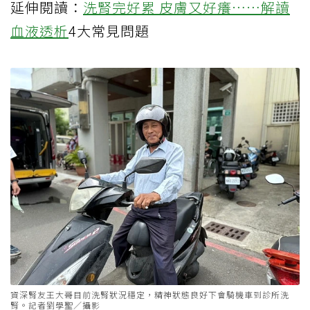
延伸閱讀：
洗腎完好累 皮膚又好癢……解讀
血液透析
4大常見問題
資深腎友王大哥目前洗腎狀況穩定，精神狀態良好下會騎機車到診所洗
腎。記者劉學聖／攝影