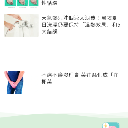
性循環
天氣熱只沖個涼太浪費！醫揭夏
日洗澡仍要保持「溫熱效果」和5
大錯誤
不痛不癢沒理會 菜花惡化成「花
椰菜」