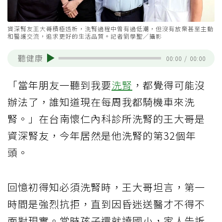
資深腎友王大哥積極透析，洗腎過程中曾有過低潮，但沒有放棄甚至主動
和醫護交流，追求更好的生活品質。記者劉學聖／攝影
聽健康
00:00
/
00:00
「當年朋友一聽到我要
洗腎
，都覺得可能沒
辦法了，誰知道現在每周我都騎機車來洗
腎。」在台南懷仁內科診所洗腎的王大哥是
資深腎友，今年居然是他洗腎的第32個年
頭。
回憶初得知必須洗腎時，王大哥坦言，第一
時間是強烈抗拒，直到因昏迷送醫才不得不
面對現實。當時孩子還就讀國小，家人告訴