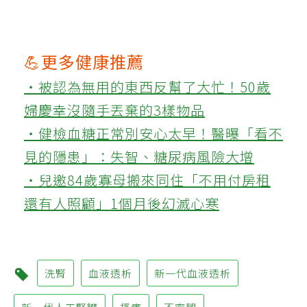
💪更多健康推薦
‧被認為無用的東西反幫了大忙！50歲
婦慶幸沒隨手丟棄的3樣物品
‧健檢血糖正常別安心太早！醫曝「看不
見的隱患」：失智、糖尿病風險大增
‧兒邀84歲寡母搬來同住「不用付房租
還有人照顧」1個月後幻滅心寒
洗腎
血液透析
新一代血液透析