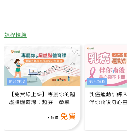
課程推薦
影片課程
影片課程
【免費線上課】專屬你的超
乳癌運動訓練入門
燃脂體育課：超夯「拳擊有
伴你術後身心靈
氧」高壓族在家釋放壓力無
上影音課）
免費
負擔
特價