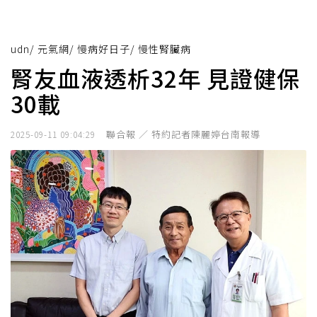
udn
/
元氣網
/
慢病好日子
/
慢性腎臟病
腎友血液透析32年 見證健保
30載
聯合報 ／ 特約記者陳麗婷台南報導
2025-09-11 09:04:29