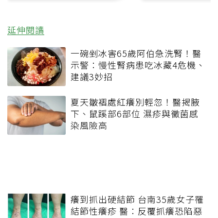
延伸閱讀
一碗剉冰害65歲阿伯急洗腎！醫
示警：慢性腎病患吃冰藏4危機、
建議3妙招
夏天皺褶處紅癢別輕忽！醫揭腋
下、鼠蹊部6部位 濕疹與黴菌感
染風險高
癢到抓出硬結節 台南35歲女子罹
結節性癢疹 醫：反覆抓癢恐陷惡