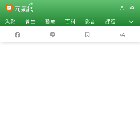
焦點
養生
醫療
百科
影音
課程
退休