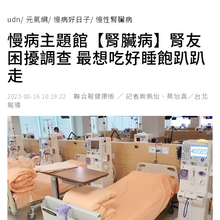
udn
/
元氣網
/
慢病好日子
/
慢性腎臟病
慢病主題館【腎臟病】腎友
困擾調查 最想吃好睡飽趴趴
走
聯合報健康版 ／ 記者周佩怡、蔡怡真／台北
2023-08-16 10:19:22
報導