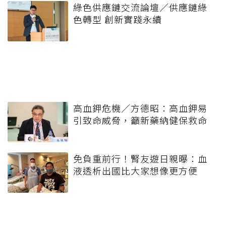
綠色供應鏈交流論壇／供應鏈綠
色轉型 創新實踐永續
高血鉀危機／方德昭：高血鉀易
引致命威脅，籲新藥納健保救命
免負重前行！腎友遊日親曝：血
液透析出國比大家想像更方便