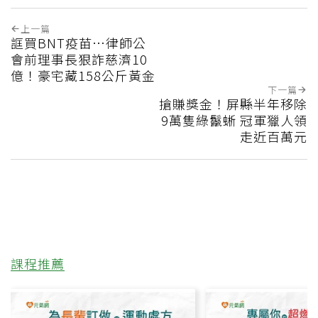
上一篇
誆買BNT疫苗…律師公
會前理事長狠詐慈濟10
億！豪宅藏158公斤黃金
下一篇
搶賺獎金！屏縣半年移除
9萬隻綠鬣蜥 冠軍獵人領
走近百萬元
課程推薦