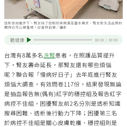
透析技術進步下，腎友除了控制好疾病滿足基本需求，腎友對生活品質的
期待也可以被重視。記者林伯東／攝影
聽健康
00:00
/
00:00
台灣有8萬多名
洗腎
患者，在照護品質提升
下，腎友壽命延長，那腎友還有哪些煩惱
呢？聯合報「慢病好日子」去年底進行腎友
煩惱大調查，有效問卷117份，結果發現無論
是抽血報告無(偶有)紅字的穩控組及報告紅字
病控不佳組，困擾腎友前2名分別是透析知識
搜尋困難、透析後行動力下降；困擾第三名
於病控不佳組是關心皮膚乾癢、穩控組則是