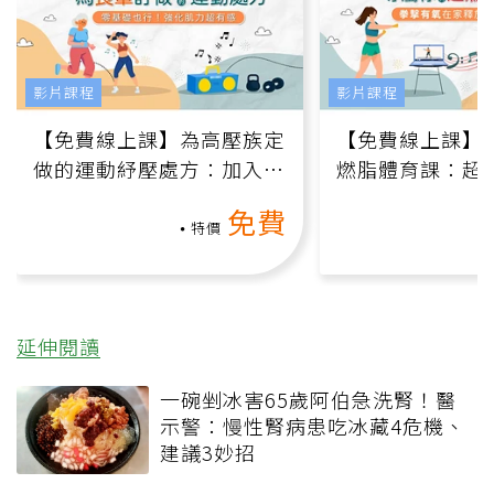
影片課程
影片課程
【免費線上課】為高壓族定
【免費線上課】
做的運動紓壓處方：加入行
燃脂體育課：超
動、增肌、互動元素，0基
氧」高壓族在家
免費
礎也能做！
負擔
特價
延伸閱讀
一碗剉冰害65歲阿伯急洗腎！醫
示警：慢性腎病患吃冰藏4危機、
建議3妙招