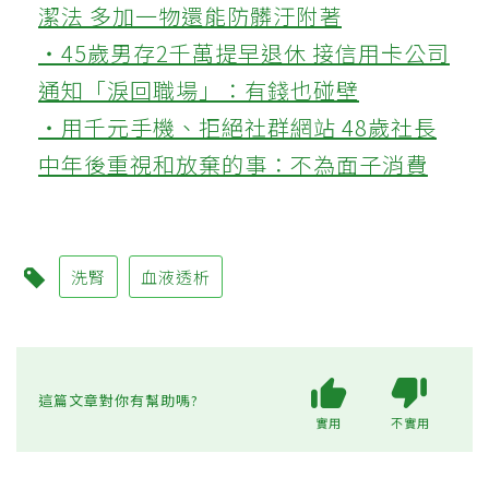
潔法 多加一物還能防髒汙附著
‧45歲男存2千萬提早退休 接信用卡公司
通知「淚回職場」：有錢也碰壁
‧用千元手機、拒絕社群網站 48歲社長
中年後重視和放棄的事：不為面子消費
洗腎
血液透析
這篇文章對你有幫助嗎?
實用
不實用