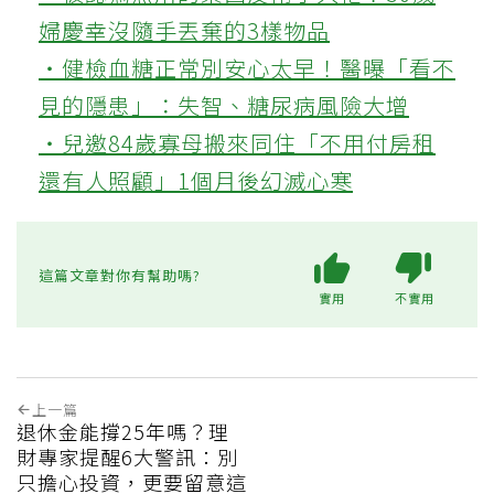
婦慶幸沒隨手丟棄的3樣物品
‧健檢血糖正常別安心太早！醫曝「看不
見的隱患」：失智、糖尿病風險大增
‧兒邀84歲寡母搬來同住「不用付房租
還有人照顧」1個月後幻滅心寒
這篇文章對你有幫助嗎?
實用
不實用
上一篇
退休金能撐25年嗎？理
財專家提醒6大警訊：別
只擔心投資，更要留意這