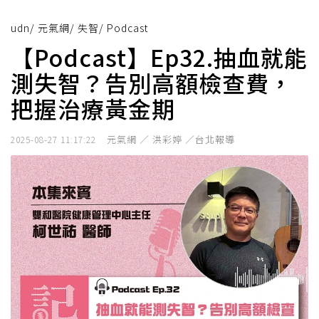
udn
/
元氣網
/
失智
/
Podcast
【Podcast】Ep32.抽血就能
測失智？告別高額檢查費，
把握治療黃金期
元氣網 ／ 洪彩婷 ／台北報導
2025-08-27 11:17:22