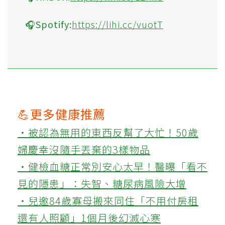
🎧Spotify:
https://lihi.cc/vuotT
💪更多健康推薦
‧被認為無用的東西反幫了大忙！50歲
婦慶幸沒隨手丟棄的3樣物品
‧健檢血糖正常別安心太早！醫曝「看不
見的隱患」：失智、糖尿病風險大增
‧兒邀84歲寡母搬來同住「不用付房租
還有人照顧」1個月後幻滅心寒