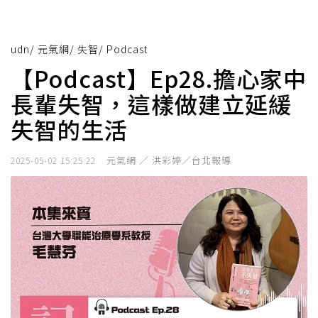
udn
/
元氣網
/
失智
/
Podcast
【Podcast】Ep28.擔心家中
長輩失智，這樣做建立延緩
失智的生活
元氣網 ／ 洪彩婷／台北報導
2025-05-02 15:25:22