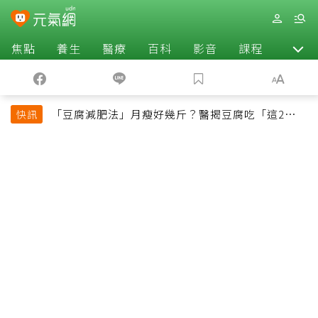
焦點
養生
醫療
百科
影音
課程
退休
「豆腐減肥法」月瘦好幾斤？醫揭豆腐吃「這2種最
快訊
好」，消脹氣有妙招