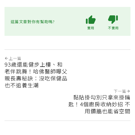
這篇文章對你有幫助嗎?
實用
不實用
上一篇
93歲還能健步上樓、和
老伴跳舞！哈佛醫師曝父
親長壽秘訣：沒吃保健品
也不追養生潮
下一篇
黏貼掛勾別只拿來掛鑰
匙！4個廚房收納妙招 不
用鑽牆也能省空間