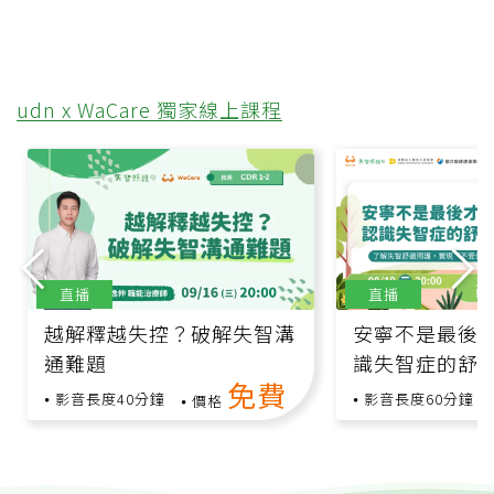
udn x WaCare 獨家線上課程
直播
直播
越解釋越失控？破解失智溝
安寧不是最後
通難題
識失智症的舒
免費
影音長度40分鐘
影音長度60分鐘
價格