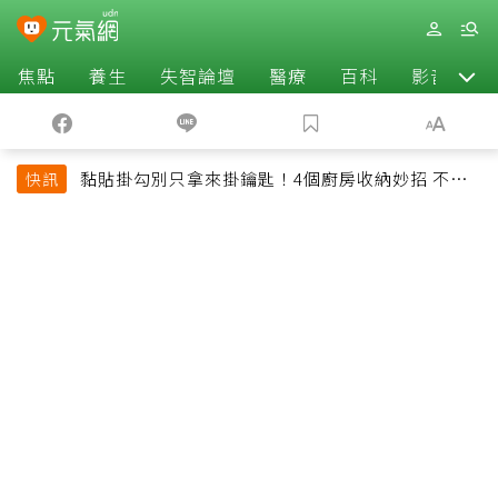
焦點
養生
失智論壇
醫療
百科
影音
黏貼掛勾別只拿來掛鑰匙！4個廚房收納妙招 不用
快訊
鑽牆也能省空間