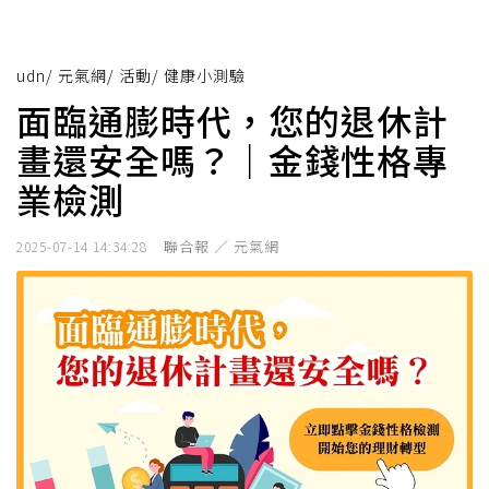
udn
/
元氣網
/
活動
/
健康小測驗
面臨通膨時代，您的退休計
畫還安全嗎？｜金錢性格專
業檢測
聯合報 ／ 元氣網
2025-07-14 14:34:28