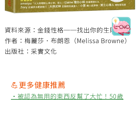
資料來源：金錢性格──找出你的生財天賦
作者：梅麗莎．布朗恩（Melissa Browne）
出版社：采實文化
💪更多健康推薦
‧被認為無用的東西反幫了大忙！50歲
婦慶幸沒隨手丟棄的3樣物品
‧健檢血糖正常別安心太早！醫曝「看不
見的隱患」：失智、糖尿病風險大增
‧兒邀84歲寡母搬來同住「不用付房租