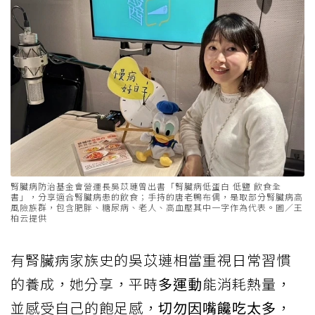
腎臟病防治基金會營運長吳苡璉曾出書「腎臟病低蛋白 低鹽 飲食全
書」，分享適合腎臟病患的飲食；手持的唐老鴨布偶，是取部分腎臟病高
風險族群，包含肥胖、糖尿病、老人、高血壓其中一字作為代表。圖／王
柏云提供
有腎臟病家族史的吳苡璉相當重視日常習慣
的養成，她分享，平時
多運動
能消耗熱量，
並感受自己的飽足感，
切勿因嘴饞吃太多
，