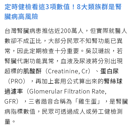
定時健檢看這3項數值！8大類族群是腎
臟病高風險
台灣腎臟病患推估近200萬人，但實際就醫人
數卻不成正比，大部分民眾不知腎功能已異
常，因此定期檢查十分重要。吳苡璉說，若
腎臟代謝功能異常，血液及尿液將分別出現
超標的
肌酸酐
（Creatinine, Cr）、
蛋白尿
（PRO），再加上套用公式算出來的
腎絲球
過濾率
（Glomerular Filtration Rate,
GFR），三者諧音合稱為「雞生蛋」，是腎臟
病指標數值，民眾可透過成人或勞工健檢測
量。