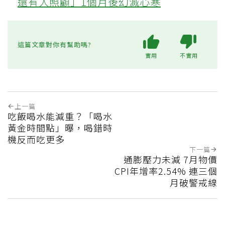
還有人照顧」1個月後幻滅心寒
這篇文章對你有幫助嗎?
實用
不實用
上一篇
吃飯喝水能減重？「喝水
黃金時間點」曝，喝錯時
機反而吃更多
下一篇
通膨壓力未減 7月物價
CPI年增率2.54% 連三個
月破警戒線