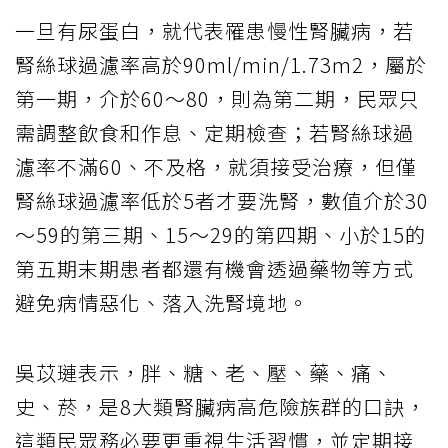
一旦有尿蛋白，就代表罹患慢性腎臟病，若
腎絲球過濾率高於90ml/min/1.73m2，屬於
第一期，介於60～80，則為第二期，民眾只
需調整飲食和作息、定期檢查；若腎絲球過
濾率不滿60、不及格，就須接受治療，但僅
腎絲球過濾率低於5者才要洗腎，數值介於30
～59的第三期、15～29的第四期、小於15的
第五期末期患者都還有機會透過藥物等方式
避免病情惡化、落入洗腎境地。
吳苡璉表示，胖、糖、老、壓、藥、痛、
史、菸，是8大類腎臟病高危險族群的口訣，
這類民眾務必要更重視生活習慣，並定期接