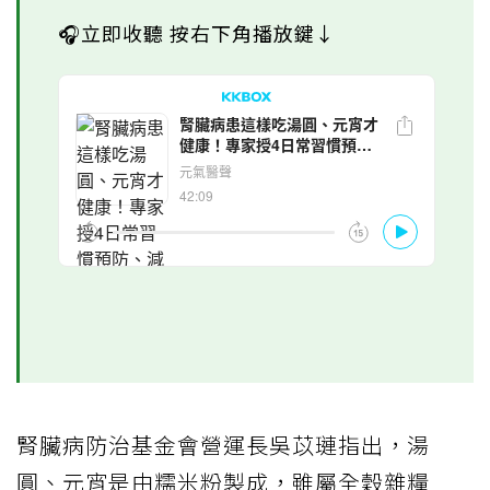
🎧立即收聽 按右下角播放鍵↓
腎臟病防治基金會營運長吳苡璉指出，湯
圓、元宵是由糯米粉製成，雖屬全穀雜糧