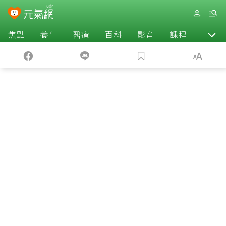
焦點
養生
醫療
百科
影音
課程
退休