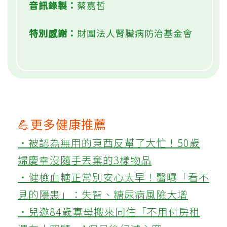
音訊錄製：
蔡嘉哲
特別感謝：
財團法人腎臟病防治基金會
💪更多健康推薦
‧被認為無用的東西反幫了大忙！50歲
婦慶幸沒隨手丟棄的3樣物品
‧健檢血糖正常別安心太早！醫曝「看不
見的隱患」：失智、糖尿病風險大增
‧兒邀84歲寡母搬來同住「不用付房租