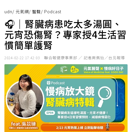
udn
/
元氣網
/
醫聲
/
Podcast
🎧｜腎臟病患吃太多湯圓、
元宵恐傷腎？專家授4生活習
慣簡單護腎
聯合報健康事業部 ／ 記者周佩怡／台北報導
2024-02-22 17:42:03