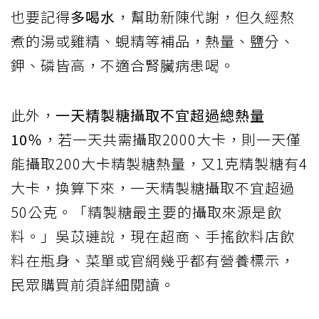
也要記得
多喝水
，幫助新陳代謝，但久經熬
煮的湯或雞精、蜆精等補品，熱量、鹽分、
鉀、磷皆高，不適合腎臟病患喝。
此外，
一天精製糖攝取不宜超過總熱量
10％
，若一天共需攝取2000大卡，則一天僅
能攝取200大卡精製糖熱量，又1克精製糖有4
大卡，換算下來，一天精製糖攝取不宜超過
50公克。「精製糖最主要的攝取來源是飲
料。」吳苡璉說，現在超商、手搖飲料店飲
料在瓶身、菜單或官網幾乎都有營養標示，
民眾購買前須詳細閱讀。