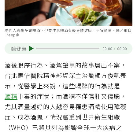
現代人應酬多會喝酒，但要注意喝酒有礙身體健康，不宜過量。圖／取自
Freepik
聽健康
00:00
/
00:00
酒後脫序行為、酒駕肇事的故事層出不窮，
台北馬偕醫院精神部資深主治醫師方俊凱表
示，從醫學上來說，這些喝醉的行為就是
酒精
中毒的症狀；而酒精不僅傷肝又傷腦，
尤其酒量越好的人越容易罹患酒精使用障礙
症、成為酒鬼，情況嚴重到世界衛生組織
（WHO）已將其列為影響全球十大疾病之