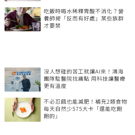
吃飯時喝水稀釋胃酸不消化？營
養師揭「反而有好處」某些族群
才要禁
沒人想碰的苦工就讓AI來！鴻海
團隊駐醫院找痛點 用科技讓醫療
更有溫度
不必忍餓也能減肥！補充2類食物
每天自然少575大卡「還能吃飽
飽的」