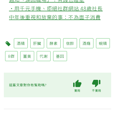
‧用千元手機、拒絕社群網站 48歲社長
中年後重視和放棄的事：不為面子消費
酒精
肝臟
酵素
宿醉
酒癮
蜆精
B群
薑黃
代謝
基因
這篇文章對你有幫助嗎?
實用
不實用