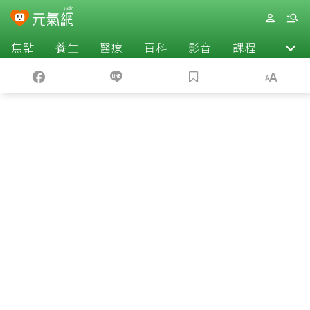
焦點
養生
醫療
百科
影音
課程
退休