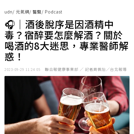
udn
/
元氣網
/
醫聲
/
Podcast
🎧｜酒後脫序是因酒精中
毒？宿醉要怎麼解酒？關於
喝酒的8大迷思，專業醫師解
惑！
聯合報健康事業部 ／ 記者周佩怡／台北報導
2023-09-29 11:24:05