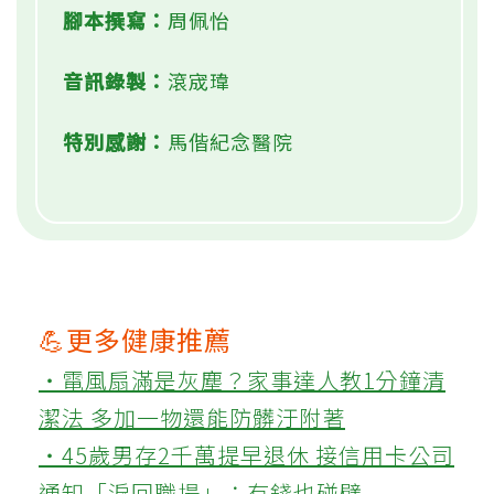
腳本撰寫：
周佩怡
音訊錄製：
滾宬瑋
特別感謝：
馬偕紀念醫院
💪更多健康推薦
‧電風扇滿是灰塵？家事達人教1分鐘清
潔法 多加一物還能防髒汙附著
‧45歲男存2千萬提早退休 接信用卡公司
通知「淚回職場」：有錢也碰壁