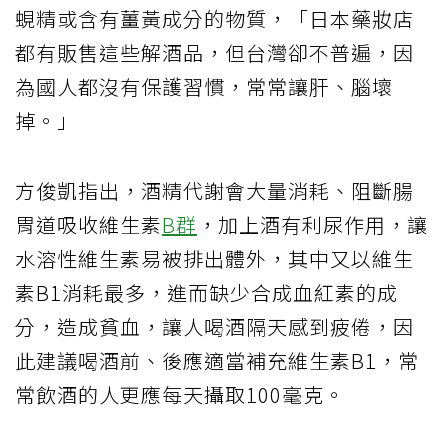
蜆精或含有薑黃成分的物質，「日本藥妝店
都有販售這些解酒品，但台灣卻不普遍，因
為國人都沒有保護習慣，常常讓肝、腦壞
掉。」
方俊凱指出，酒精代謝會大量消耗、阻斷腸
胃道吸收維生素
B群
，加上酒有利尿作用，讓
水溶性維生素易被排出體外，其中又以維生
素B1消耗最多，進而缺少合成血紅素的成
分，造成貧血，讓人喝酒隔天感到疲倦，因
此建議喝酒前、後應適當補充維生素B1，常
常飲酒的人更應每天攝取100毫克。