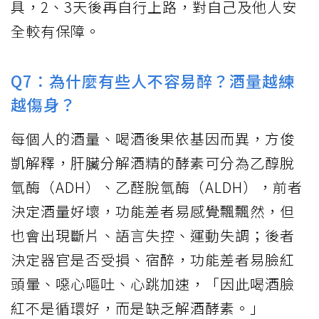
具，2、3天後再自行上路，對自己及他人安
全較有保障。
Q7：為什麼有些人不容易醉？酒量越練
越傷身？
每個人的酒量、喝酒後果依基因而異，方俊
凱解釋，肝臟分解酒精的酵素可分為乙醇脫
氫酶（ADH）、乙醛脫氫酶（ALDH），前者
決定酒量好壞，功能差者易感覺飄飄然，但
也會出現斷片、語言失控、運動失調；後者
決定器官是否受損、宿醉，功能差者易臉紅
頭暈、噁心嘔吐、心跳加速，「因此喝酒臉
紅不是循環好，而是缺乏解酒酵素。」