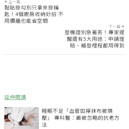
上一篇
黏貼掛勾別只拿來掛鑰
匙！4個廚房收納妙招 不
用鑽牆也能省空間
下一篇
登機證別急著丟！專家提
醒還有5大用途：申請理
賠、補登哩程都用得到
延伸閱讀
睡眠不足「血管如擰抹布被擠
壓」 專科醫：最被忽略的抗老方
法